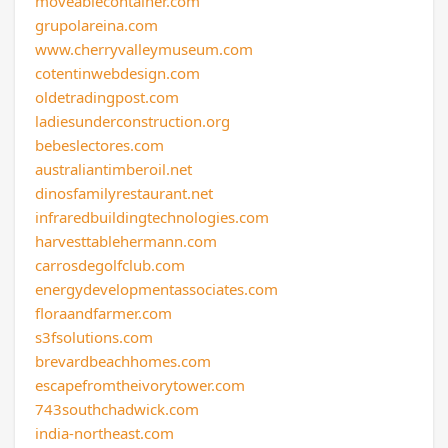
moveablecontainer.com
grupolareina.com
www.cherryvalleymuseum.com
cotentinwebdesign.com
oldetradingpost.com
ladiesunderconstruction.org
bebeslectores.com
australiantimberoil.net
dinosfamilyrestaurant.net
infraredbuildingtechnologies.com
harvesttablehermann.com
carrosdegolfclub.com
energydevelopmentassociates.com
floraandfarmer.com
s3fsolutions.com
brevardbeachhomes.com
escapefromtheivorytower.com
743southchadwick.com
india-northeast.com