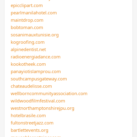
epicclipart.com
pearlmanilahotel.com
maintdrop.com
bobtoman.com
sosanimauxtunisie.org
kogroofing.com
alpinedentist.net
radioenergiadance.com
kookotheek.com
panayiotislamprou.com
southcampusgateway.com
chateaudelisse.com
wellborncommunityassociation.com
wildwoodfilmfestival.com
westnorthamptonshirejpu.org
hotelbrasile.com
fultonstreetjazz.com
bartlettevents.org