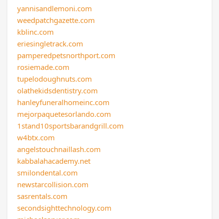
yannisandlemoni.com
weedpatchgazette.com
kblinc.com
eriesingletrack.com
pamperedpetsnorthport.com
rosiemade.com
tupelodoughnuts.com
olathekidsdentistry.com
hanleyfuneralhomeinc.com
mejorpaquetesorlando.com
1stand10sportsbarandgrill.com
w4btx.com
angelstouchnaillash.com
kabbalahacademy.net
smilondental.com
newstarcollision.com
sasrentals.com
secondsighttechnology.com