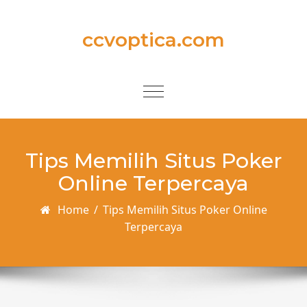
Skip to content
ccvoptica.com
Toggle
navigation
Tips Memilih Situs Poker
Online Terpercaya
Home
/
Tips Memilih Situs Poker Online
Terpercaya