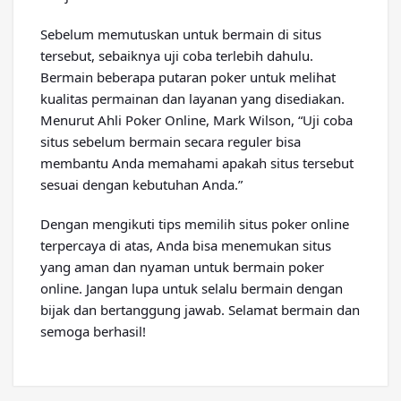
Sebelum memutuskan untuk bermain di situs
tersebut, sebaiknya uji coba terlebih dahulu.
Bermain beberapa putaran poker untuk melihat
kualitas permainan dan layanan yang disediakan.
Menurut Ahli Poker Online, Mark Wilson, “Uji coba
situs sebelum bermain secara reguler bisa
membantu Anda memahami apakah situs tersebut
sesuai dengan kebutuhan Anda.”
Dengan mengikuti tips memilih situs poker online
terpercaya di atas, Anda bisa menemukan situs
yang aman dan nyaman untuk bermain poker
online. Jangan lupa untuk selalu bermain dengan
bijak dan bertanggung jawab. Selamat bermain dan
semoga berhasil!