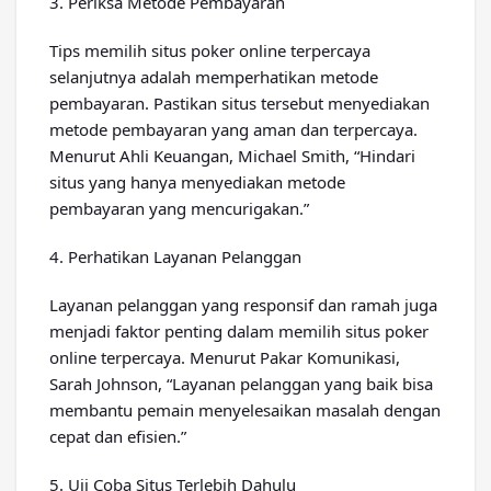
3. Periksa Metode Pembayaran
Tips memilih situs poker online terpercaya
selanjutnya adalah memperhatikan metode
pembayaran. Pastikan situs tersebut menyediakan
metode pembayaran yang aman dan terpercaya.
Menurut Ahli Keuangan, Michael Smith, “Hindari
situs yang hanya menyediakan metode
pembayaran yang mencurigakan.”
4. Perhatikan Layanan Pelanggan
Layanan pelanggan yang responsif dan ramah juga
menjadi faktor penting dalam memilih situs poker
online terpercaya. Menurut Pakar Komunikasi,
Sarah Johnson, “Layanan pelanggan yang baik bisa
membantu pemain menyelesaikan masalah dengan
cepat dan efisien.”
5. Uji Coba Situs Terlebih Dahulu