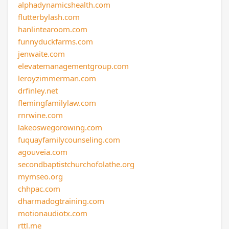
alphadynamicshealth.com
flutterbylash.com
hanlintearoom.com
funnyduckfarms.com
jenwaite.com
elevatemanagementgroup.com
leroyzimmerman.com
drfinley.net
flemingfamilylaw.com
rnrwine.com
lakeoswegorowing.com
fuquayfamilycounseling.com
agouveia.com
secondbaptistchurchofolathe.org
mymseo.org
chhpac.com
dharmadogtraining.com
motionaudiotx.com
rttl.me