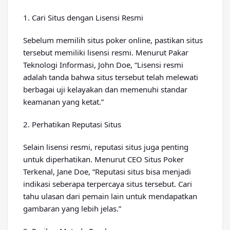
1. Cari Situs dengan Lisensi Resmi
Sebelum memilih situs poker online, pastikan situs
tersebut memiliki lisensi resmi. Menurut Pakar
Teknologi Informasi, John Doe, “Lisensi resmi
adalah tanda bahwa situs tersebut telah melewati
berbagai uji kelayakan dan memenuhi standar
keamanan yang ketat.”
2. Perhatikan Reputasi Situs
Selain lisensi resmi, reputasi situs juga penting
untuk diperhatikan. Menurut CEO Situs Poker
Terkenal, Jane Doe, “Reputasi situs bisa menjadi
indikasi seberapa terpercaya situs tersebut. Cari
tahu ulasan dari pemain lain untuk mendapatkan
gambaran yang lebih jelas.”