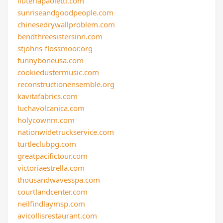
liuteriapaoletti.com
sunriseandgoodpeople.com
chinesedrywallproblem.com
bendthreesistersinn.com
stjohns-flossmoor.org
funnyboneusa.com
cookiedustermusic.com
reconstructionensemble.org
kavitafabrics.com
luchavolcanica.com
holycownm.com
nationwidetruckservice.com
turtleclubpg.com
greatpacifictour.com
victoriaestrella.com
thousandwavesspa.com
courtlandcenter.com
neilfindlaymsp.com
avicollisrestaurant.com