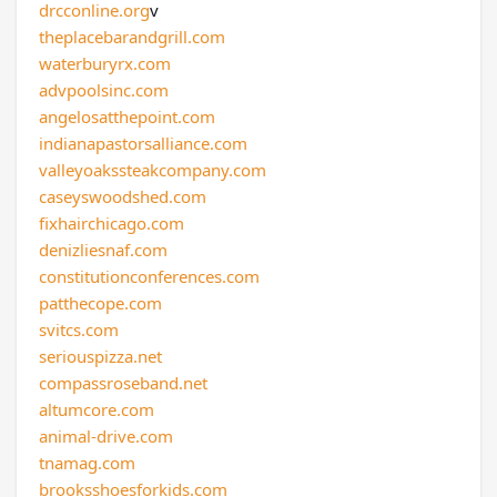
drcconline.org
v
theplacebarandgrill.com
waterburyrx.com
advpoolsinc.com
angelosatthepoint.com
indianapastorsalliance.com
valleyoakssteakcompany.com
caseyswoodshed.com
fixhairchicago.com
denizliesnaf.com
constitutionconferences.com
patthecope.com
svitcs.com
seriouspizza.net
compassroseband.net
altumcore.com
animal-drive.com
tnamag.com
brooksshoesforkids.com