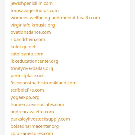
jewishpenicillin.com
tomsavagestudios.com
womens-wellbeing-and-mental-health.com
virginiafolkmusic.org
ovationsdance.com
ribandrhein.com
kolekcje.net
catolicanto.com
lbkeducationcenter.org
trinityriverdallas.org
perfectplace.net
3seasonsthaibistrooakland.com
scribblefire.com
yogaexpo.org
home-careassociates.com
andreacavaletto.com
parksleylivestocksupply.com
boisedharmacenter.org
color-agestores.com