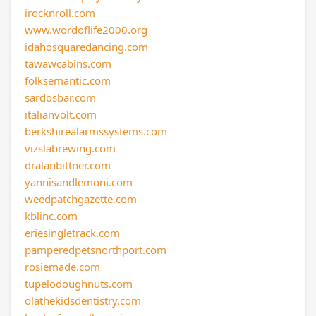
irocknroll.com
www.wordoflife2000.org
idahosquaredancing.com
tawawcabins.com
folksemantic.com
sardosbar.com
italianvolt.com
berkshirealarmssystems.com
vizslabrewing.com
dralanbittner.com
yannisandlemoni.com
weedpatchgazette.com
kblinc.com
eriesingletrack.com
pamperedpetsnorthport.com
rosiemade.com
tupelodoughnuts.com
olathekidsdentistry.com