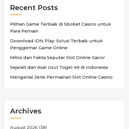
Recent Posts
Pilihan Game Terbaik di Sbobet Casino untuk
Para Pemain
Download IDN Play: Solusi Terbaik untuk
Penggemar Game Online
Mitos dan Fakta Seputar Slot Online Gacor
Sejarah dan Asal Usul Togel 49 di Indonesia
Mengenal Jenis Permainan Slot Online Casino
Archives
August 2026
(38)