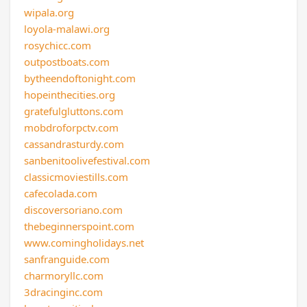
wipala.org
loyola-malawi.org
rosychicc.com
outpostboats.com
bytheendoftonight.com
hopeinthecities.org
gratefulgluttons.com
mobdroforpctv.com
cassandrasturdy.com
sanbenitoolivefestival.com
classicmoviestills.com
cafecolada.com
discoversoriano.com
thebeginnerspoint.com
www.comingholidays.net
sanfranguide.com
charmoryllc.com
3dracinginc.com