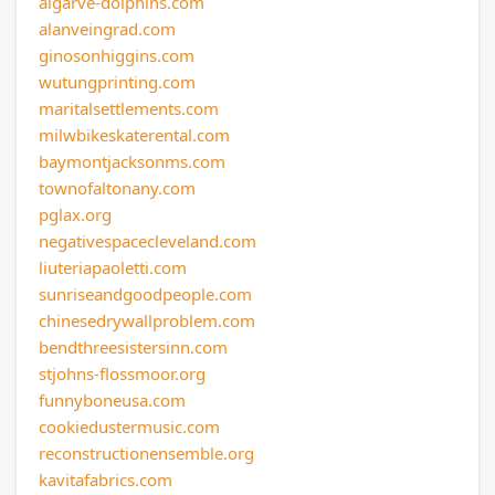
algarve-dolphins.com
alanveingrad.com
ginosonhiggins.com
wutungprinting.com
maritalsettlements.com
milwbikeskaterental.com
baymontjacksonms.com
townofaltonany.com
pglax.org
negativespacecleveland.com
liuteriapaoletti.com
sunriseandgoodpeople.com
chinesedrywallproblem.com
bendthreesistersinn.com
stjohns-flossmoor.org
funnyboneusa.com
cookiedustermusic.com
reconstructionensemble.org
kavitafabrics.com