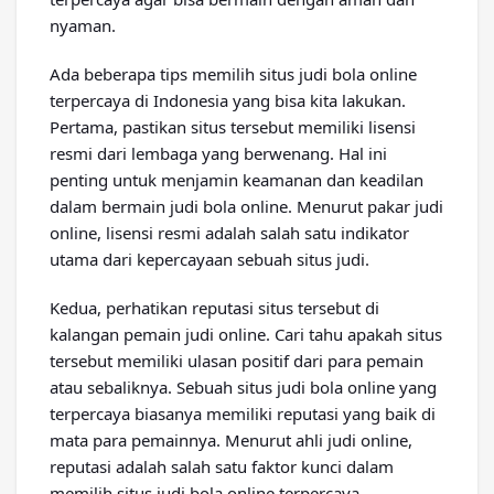
nyaman.
Ada beberapa tips memilih situs judi bola online
terpercaya di Indonesia yang bisa kita lakukan.
Pertama, pastikan situs tersebut memiliki lisensi
resmi dari lembaga yang berwenang. Hal ini
penting untuk menjamin keamanan dan keadilan
dalam bermain judi bola online. Menurut pakar judi
online, lisensi resmi adalah salah satu indikator
utama dari kepercayaan sebuah situs judi.
Kedua, perhatikan reputasi situs tersebut di
kalangan pemain judi online. Cari tahu apakah situs
tersebut memiliki ulasan positif dari para pemain
atau sebaliknya. Sebuah situs judi bola online yang
terpercaya biasanya memiliki reputasi yang baik di
mata para pemainnya. Menurut ahli judi online,
reputasi adalah salah satu faktor kunci dalam
memilih situs judi bola online terpercaya.