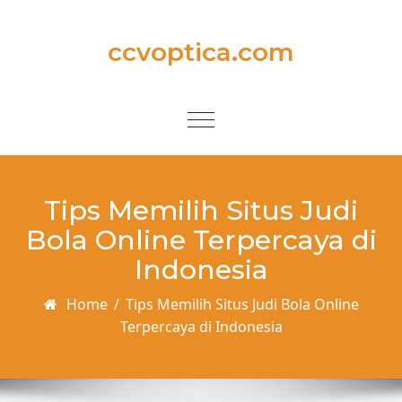
Skip to content
ccvoptica.com
Toggle
navigation
Tips Memilih Situs Judi
Bola Online Terpercaya di
Indonesia
Home
/
Tips Memilih Situs Judi Bola Online
Terpercaya di Indonesia