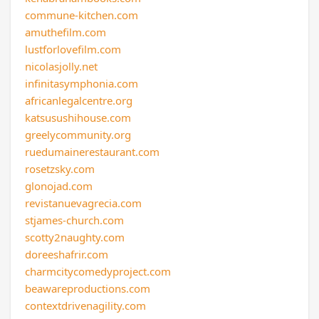
commune-kitchen.com
amuthefilm.com
lustforlovefilm.com
nicolasjolly.net
infinitasymphonia.com
africanlegalcentre.org
katsusushihouse.com
greelycommunity.org
ruedumainerestaurant.com
rosetzsky.com
glonojad.com
revistanuevagrecia.com
stjames-church.com
scotty2naughty.com
doreeshafrir.com
charmcitycomedyproject.com
beawareproductions.com
contextdrivenagility.com