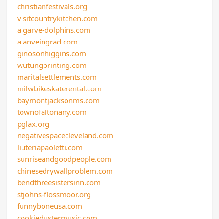
christianfestivals.org
visitcountrykitchen.com
algarve-dolphins.com
alanveingrad.com
ginosonhiggins.com
wutungprinting.com
maritalsettlements.com
milwbikeskaterental.com
baymontjacksonms.com
townofaltonany.com
pglax.org
negativespacecleveland.com
liuteriapaoletti.com
sunriseandgoodpeople.com
chinesedrywallproblem.com
bendthreesistersinn.com
stjohns-flossmoor.org
funnyboneusa.com
cookiedustermusic.com