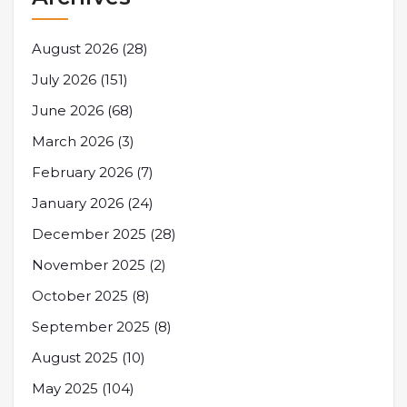
August 2026
(28)
July 2026
(151)
June 2026
(68)
March 2026
(3)
February 2026
(7)
January 2026
(24)
December 2025
(28)
November 2025
(2)
October 2025
(8)
September 2025
(8)
August 2025
(10)
May 2025
(104)