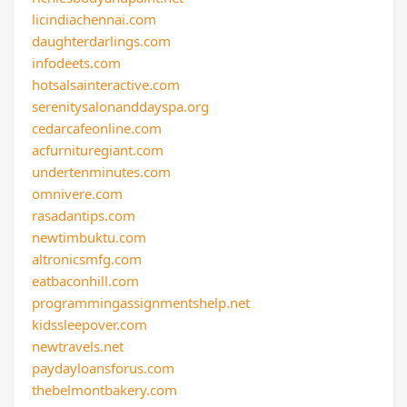
licindiachennai.com
daughterdarlings.com
infodeets.com
hotsalsainteractive.com
serenitysalonanddayspa.org
cedarcafeonline.com
acfurnituregiant.com
undertenminutes.com
omnivere.com
rasadantips.com
newtimbuktu.com
altronicsmfg.com
eatbaconhill.com
programmingassignmentshelp.net
kidssleepover.com
newtravels.net
paydayloansforus.com
thebelmontbakery.com