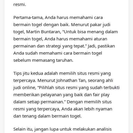
resmi.
Pertama-tama, Anda harus memahami cara
bermain togel dengan baik. Menurut pakar judi
togel, Martin Buntaran, “Untuk bisa menang dalam
bermain togel, Anda harus memahami aturan
permainan dan strategi yang tepat.” Jadi, pastikan
Anda sudah memahami cara bermain togel
sebelum memasang taruhan.
Tips jitu kedua adalah memilih situs resmi yang
terpercaya. Menurut Johnathan Tan, seorang ahli
judi online, “Pilihlah situs resmi yang sudah terbukti
memberikan pelayanan yang baik dan fair play
dalam setiap permainan.” Dengan memilih situs
resmi yang terpercaya, Anda akan lebih nyaman
dan tenang dalam bermain togel.
Selain itu, jangan lupa untuk melakukan analisis