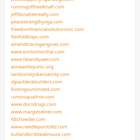
runningoftheelkhalf.com
jeffdunaheerealty.com
peacestrengthyoga.com
freedomfinancialsolutionsinc.com
flexfoldtraps.com
amendsracingengines.com
www.kortormorthai.com
www.fatandqueer.com
anneashleyumc.org
landsurveyskansascity.com
stpauldeckbuilders.com
footingsunlimited.com
runsnoqualmie.com
www.docsdrugs.com
www.margiesdiner.com
fdlchowder.com
www.needlepointsltd.com
bullandbirdsteakhouse.com