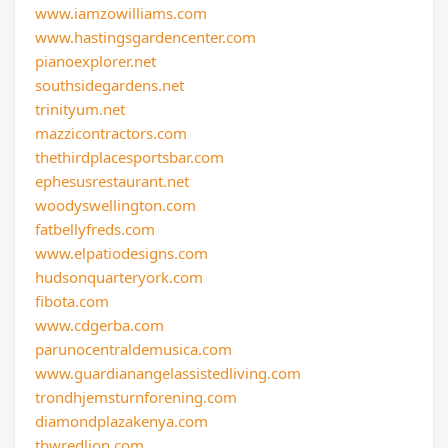
www.iamzowilliams.com
www.hastingsgardencenter.com
pianoexplorer.net
southsidegardens.net
trinityum.net
mazzicontractors.com
thethirdplacesportsbar.com
ephesusrestaurant.net
woodyswellington.com
fatbellyfreds.com
www.elpatiodesigns.com
hudsonquarteryork.com
fibota.com
www.cdgerba.com
parunocentraldemusica.com
www.guardianangelassistedliving.com
trondhjemsturnforening.com
diamondplazakenya.com
tbwredlion.com