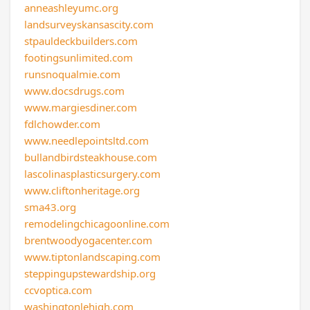
anneashleyumc.org
landsurveyskansascity.com
stpauldeckbuilders.com
footingsunlimited.com
runsnoqualmie.com
www.docsdrugs.com
www.margiesdiner.com
fdlchowder.com
www.needlepointsltd.com
bullandbirdsteakhouse.com
lascolinasplasticsurgery.com
www.cliftonheritage.org
sma43.org
remodelingchicagoonline.com
brentwoodyogacenter.com
www.tiptonlandscaping.com
steppingupstewardship.org
ccvoptica.com
washingtonlehigh.com