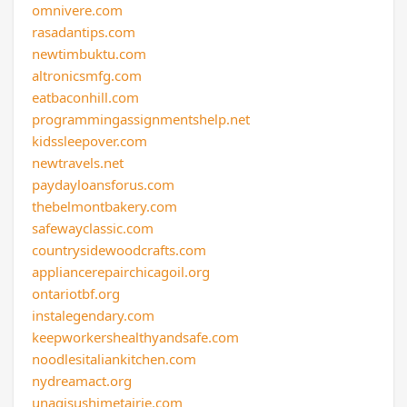
omnivere.com
rasadantips.com
newtimbuktu.com
altronicsmfg.com
eatbaconhill.com
programmingassignmentshelp.net
kidssleepover.com
newtravels.net
paydayloansforus.com
thebelmontbakery.com
safewayclassic.com
countrysidewoodcrafts.com
appliancerepairchicagoil.org
ontariotbf.org
instalegendary.com
keepworkershealthyandsafe.com
noodlesitaliankitchen.com
nydreamact.org
unagisushimetairie.com