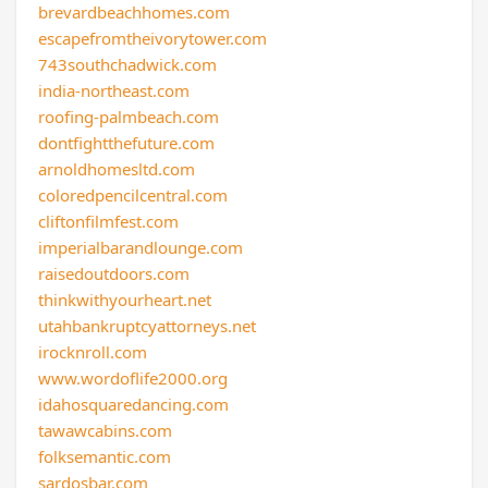
brevardbeachhomes.com
escapefromtheivorytower.com
743southchadwick.com
india-northeast.com
roofing-palmbeach.com
dontfightthefuture.com
arnoldhomesltd.com
coloredpencilcentral.com
cliftonfilmfest.com
imperialbarandlounge.com
raisedoutdoors.com
thinkwithyourheart.net
utahbankruptcyattorneys.net
irocknroll.com
www.wordoflife2000.org
idahosquaredancing.com
tawawcabins.com
folksemantic.com
sardosbar.com