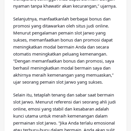
nyaman tanpa khawatir akan kecurangan,” ujarnya.
Selanjutnya, manfaatkanlah berbagai bonus dan
promosi yang ditawarkan oleh situs judi online.
Menurut pengalaman pemain slot Jarwo yang
sukses, memanfaatkan bonus dan promosi dapat
meningkatkan modal bermain Anda dan secara
otomatis meningkatkan peluang kemenangan.
“Dengan memanfaatkan bonus dan promosi, saya
berhasil meningkatkan modal bermain saya dan
akhirnya meraih kemenangan yang memuaskan,”
ujar seorang pemain slot Jarwo yang sukses.
Selain itu, tetaplah tenang dan sabar saat bermain
slot Jarwo. Menurut referensi dari seorang ahli judi
online, emosi yang stabil dan kesabaran adalah
kunci utama untuk meraih kemenangan dalam
permainan slot Jarwo. “Jika Anda terlalu emosional
atau terburu-buru dalam bermain, Anda akan sulit