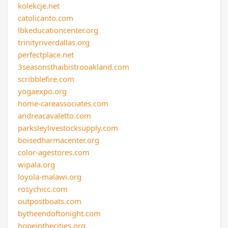
kolekcje.net
catolicanto.com
lbkeducationcenter.org
trinityriverdallas.org
perfectplace.net
3seasonsthaibistrooakland.com
scribblefire.com
yogaexpo.org
home-careassociates.com
andreacavaletto.com
parksleylivestocksupply.com
boisedharmacenter.org
color-agestores.com
wipala.org
loyola-malawi.org
rosychicc.com
outpostboats.com
bytheendoftonight.com
hopeinthecities.org