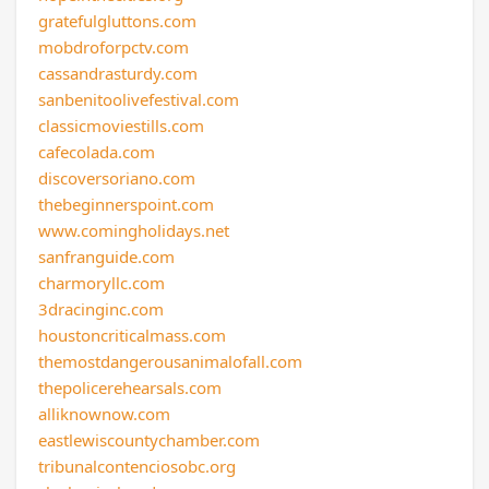
gratefulgluttons.com
mobdroforpctv.com
cassandrasturdy.com
sanbenitoolivefestival.com
classicmoviestills.com
cafecolada.com
discoversoriano.com
thebeginnerspoint.com
www.comingholidays.net
sanfranguide.com
charmoryllc.com
3dracinginc.com
houstoncriticalmass.com
themostdangerousanimalofall.com
thepolicerehearsals.com
alliknownow.com
eastlewiscountychamber.com
tribunalcontenciosobc.org