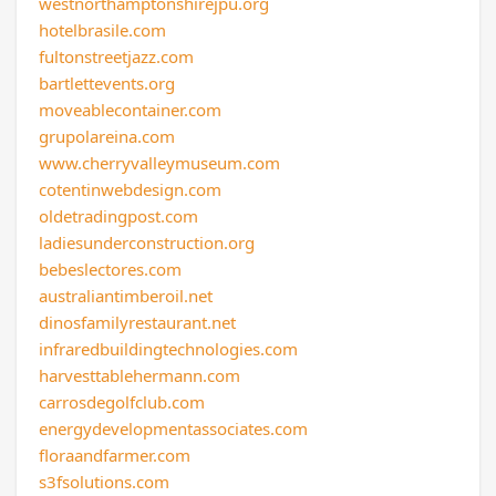
westnorthamptonshirejpu.org
hotelbrasile.com
fultonstreetjazz.com
bartlettevents.org
moveablecontainer.com
grupolareina.com
www.cherryvalleymuseum.com
cotentinwebdesign.com
oldetradingpost.com
ladiesunderconstruction.org
bebeslectores.com
australiantimberoil.net
dinosfamilyrestaurant.net
infraredbuildingtechnologies.com
harvesttablehermann.com
carrosdegolfclub.com
energydevelopmentassociates.com
floraandfarmer.com
s3fsolutions.com