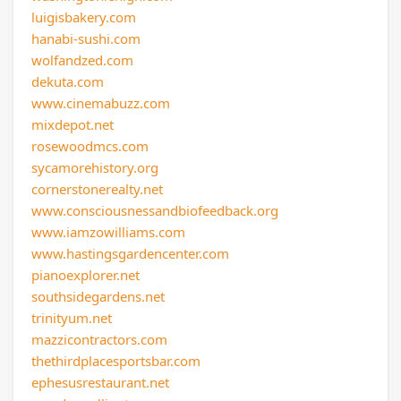
luigisbakery.com
hanabi-sushi.com
wolfandzed.com
dekuta.com
www.cinemabuzz.com
mixdepot.net
rosewoodmcs.com
sycamorehistory.org
cornerstonerealty.net
www.consciousnessandbiofeedback.org
www.iamzowilliams.com
www.hastingsgardencenter.com
pianoexplorer.net
southsidegardens.net
trinityum.net
mazzicontractors.com
thethirdplacesportsbar.com
ephesusrestaurant.net