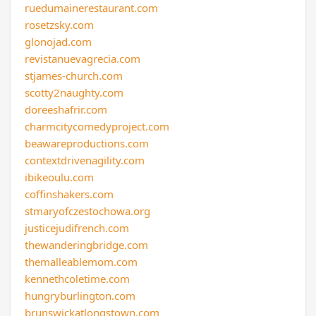
ruedumainerestaurant.com
rosetzsky.com
glonojad.com
revistanuevagrecia.com
stjames-church.com
scotty2naughty.com
doreeshafrir.com
charmcitycomedyproject.com
beawareproductions.com
contextdrivenagility.com
ibikeoulu.com
coffinshakers.com
stmaryofczestochowa.org
justicejudifrench.com
thewanderingbridge.com
themalleablemom.com
kennethcoletime.com
hungryburlington.com
brunswickatlongstown.com