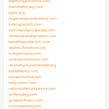
baymontjacksonms.com
townofaltonany.com
pglax.org
negativespacecleveland.com
liuteriapaoletti.com
sunriseandgoodpeople.com
chinesedrywallproblem.com
bendthreesistersinn.com
stjohns-flossmoor.org
funnyboneusa.com
cookiedustermusic.com
reconstructionensemble.org
kavitafabrics.com
luchavolcanica.com
holycownm.com
nationwidetruckservice.com
turtleclubpg.com
greatpacifictour.com
victoriaestrella.com