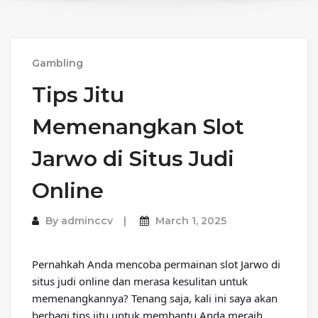
Gambling
Tips Jitu
Memenangkan Slot
Jarwo di Situs Judi
Online
By
adminccv
March 1, 2025
Pernahkah Anda mencoba permainan slot Jarwo di
situs judi online dan merasa kesulitan untuk
memenangkannya? Tenang saja, kali ini saya akan
berbagi tips jitu untuk membantu Anda meraih