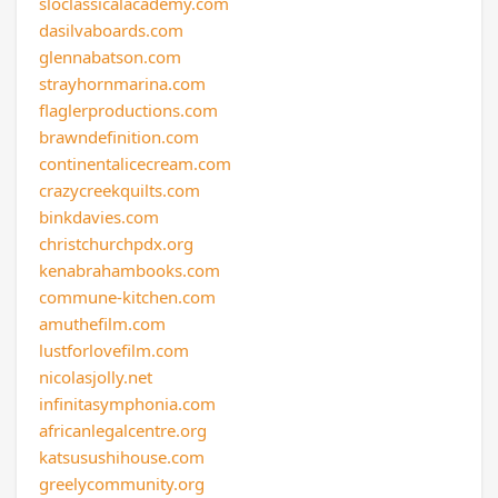
sloclassicalacademy.com
dasilvaboards.com
glennabatson.com
strayhornmarina.com
flaglerproductions.com
brawndefinition.com
continentalicecream.com
crazycreekquilts.com
binkdavies.com
christchurchpdx.org
kenabrahambooks.com
commune-kitchen.com
amuthefilm.com
lustforlovefilm.com
nicolasjolly.net
infinitasymphonia.com
africanlegalcentre.org
katsusushihouse.com
greelycommunity.org