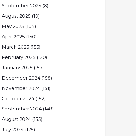
September 2025
(8)
August 2025
(10)
May 2025
(104)
April 2025
(150)
March 2025
(155)
February 2025
(120)
January 2025
(157)
December 2024
(158)
November 2024
(151)
October 2024
(152)
September 2024
(148)
August 2024
(155)
July 2024
(125)