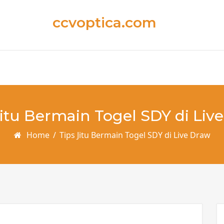
ccvoptica.com
Jitu Bermain Togel SDY di Liv
Home
/
Tips Jitu Bermain Togel SDY di Live Draw