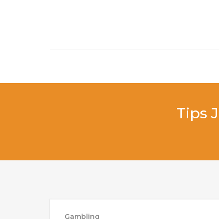
Skip to content
Tips 
Gambling