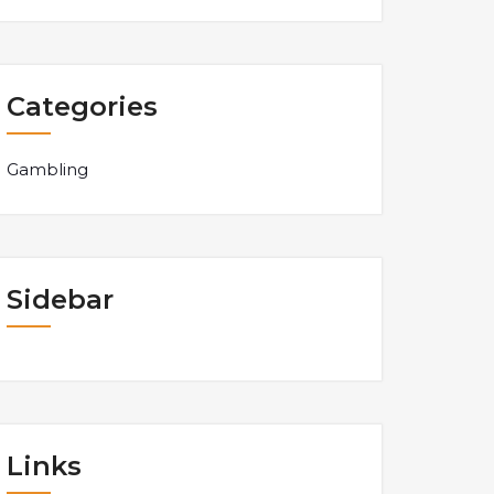
Categories
Gambling
Sidebar
Links