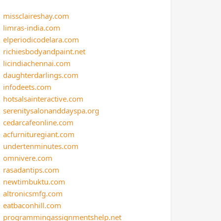
missclaireshay.com
limras-india.com
elperiodicodelara.com
richiesbodyandpaint.net
licindiachennai.com
daughterdarlings.com
infodeets.com
hotsalsainteractive.com
serenitysalonanddayspa.org
cedarcafeonline.com
acfurnituregiant.com
undertenminutes.com
omnivere.com
rasadantips.com
newtimbuktu.com
altronicsmfg.com
eatbaconhill.com
programmingassignmentshelp.net