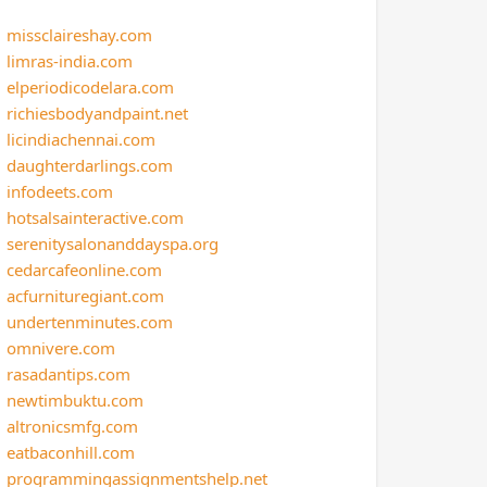
missclaireshay.com
limras-india.com
elperiodicodelara.com
richiesbodyandpaint.net
licindiachennai.com
daughterdarlings.com
infodeets.com
hotsalsainteractive.com
serenitysalonanddayspa.org
cedarcafeonline.com
acfurnituregiant.com
undertenminutes.com
omnivere.com
rasadantips.com
newtimbuktu.com
altronicsmfg.com
eatbaconhill.com
programmingassignmentshelp.net