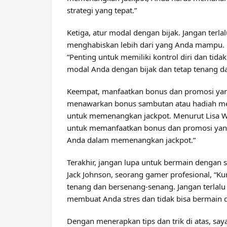
strategi yang tepat.”
Ketiga, atur modal dengan bijak. Jangan terl
menghabiskan lebih dari yang Anda mampu. 
“Penting untuk memiliki kontrol diri dan tid
modal Anda dengan bijak dan tetap tenang dal
Keempat, manfaatkan bonus dan promosi yang 
menawarkan bonus sambutan atau hadiah men
untuk memenangkan jackpot. Menurut Lisa W
untuk memanfaatkan bonus dan promosi yang
Anda dalam memenangkan jackpot.”
Terakhir, jangan lupa untuk bermain dengan
Jack Johnson, seorang gamer profesional, “
tenang dan bersenang-senang. Jangan terlalu
membuat Anda stres dan tidak bisa bermain d
Dengan menerapkan tips dan trik di atas, sa