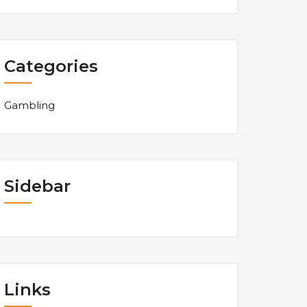
Categories
Gambling
Sidebar
Links