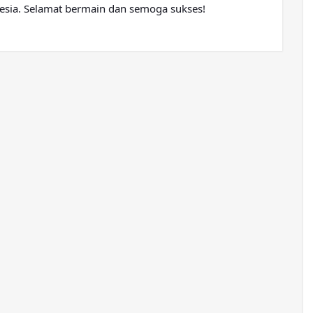
esia. Selamat bermain dan semoga sukses!