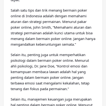
Salah satu tips dan trik menang bermain poker
online di Indonesia adalah dengan memahami
aturan dan strategi permainan. Menurut pakar
poker online, John Smith, “Memahami aturan dan
strategi permainan adalah kunci utama untuk bisa
menang dalam bermain poker online. Jangan hanya
mengandalkan keberuntungan semata.”
Selain itu, penting juga untuk memperhatikan
psikologi dalam bermain poker online. Menurut
ahli psikologi, Dr. Jane Doe, “Kontrol emosi dan
kemampuan membaca lawan adalah hal yang
penting dalam bermain poker online. Jangan
terbawa emosi saat mengalami kekalahan, tetap
tenang dan fokus pada permainan.”
Selain itu, manajemen keuangan juga merupakan
hal penting dalam bermain poker online. Menurut