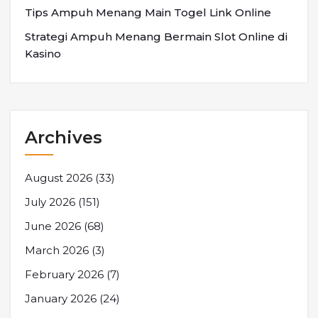
Tips Ampuh Menang Main Togel Link Online
Strategi Ampuh Menang Bermain Slot Online di
Kasino
Archives
August 2026
(33)
July 2026
(151)
June 2026
(68)
March 2026
(3)
February 2026
(7)
January 2026
(24)