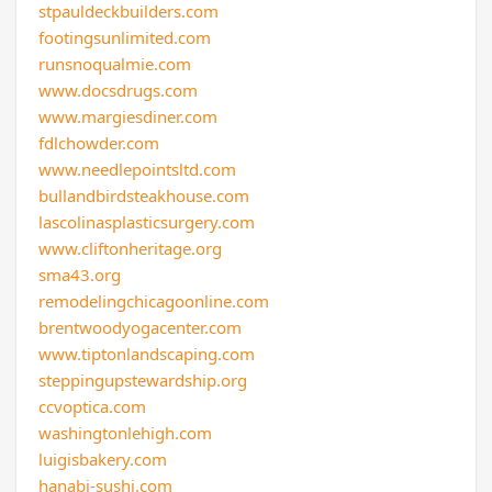
stpauldeckbuilders.com
footingsunlimited.com
runsnoqualmie.com
www.docsdrugs.com
www.margiesdiner.com
fdlchowder.com
www.needlepointsltd.com
bullandbirdsteakhouse.com
lascolinasplasticsurgery.com
www.cliftonheritage.org
sma43.org
remodelingchicagoonline.com
brentwoodyogacenter.com
www.tiptonlandscaping.com
steppingupstewardship.org
ccvoptica.com
washingtonlehigh.com
luigisbakery.com
hanabi-sushi.com