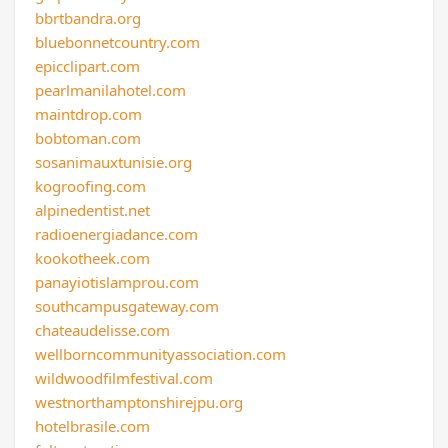
bbrtbandra.org
bluebonnetcountry.com
epicclipart.com
pearlmanilahotel.com
maintdrop.com
bobtoman.com
sosanimauxtunisie.org
kogroofing.com
alpinedentist.net
radioenergiadance.com
kookotheek.com
panayiotislamprou.com
southcampusgateway.com
chateaudelisse.com
wellborncommunityassociation.com
wildwoodfilmfestival.com
westnorthamptonshirejpu.org
hotelbrasile.com