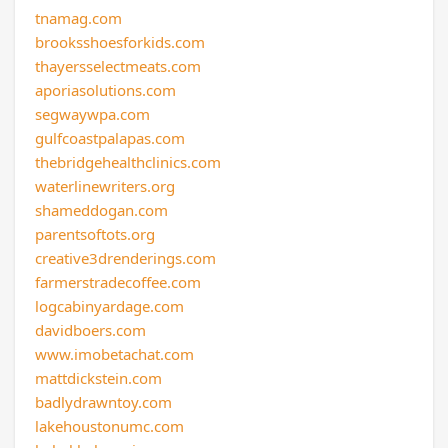
tnamag.com
brooksshoesforkids.com
thayersselectmeats.com
aporiasolutions.com
segwaywpa.com
gulfcoastpalapas.com
thebridgehealthclinics.com
waterlinewriters.org
shameddogan.com
parentsoftots.org
creative3drenderings.com
farmerstradecoffee.com
logcabinyardage.com
davidboers.com
www.imobetachat.com
mattdickstein.com
badlydrawntoy.com
lakehoustonumc.com