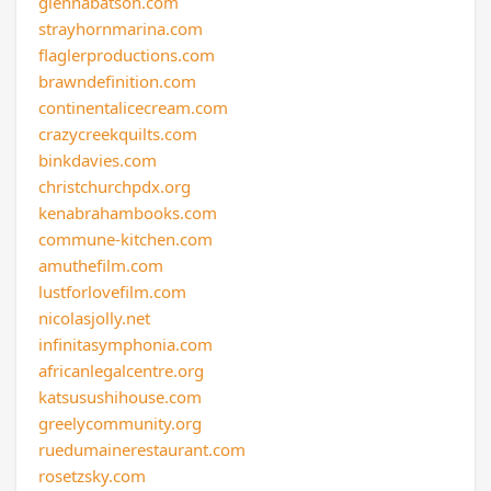
glennabatson.com
strayhornmarina.com
flaglerproductions.com
brawndefinition.com
continentalicecream.com
crazycreekquilts.com
binkdavies.com
christchurchpdx.org
kenabrahambooks.com
commune-kitchen.com
amuthefilm.com
lustforlovefilm.com
nicolasjolly.net
infinitasymphonia.com
africanlegalcentre.org
katsusushihouse.com
greelycommunity.org
ruedumainerestaurant.com
rosetzsky.com