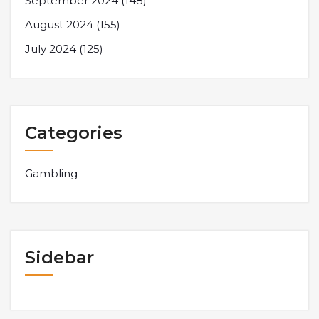
September 2024
(148)
August 2024
(155)
July 2024
(125)
Categories
Gambling
Sidebar