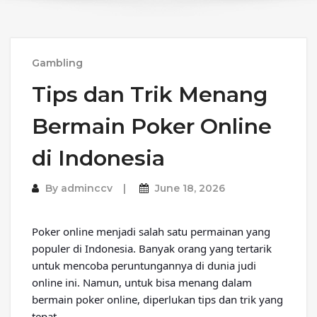
Gambling
Tips dan Trik Menang
Bermain Poker Online
di Indonesia
By
adminccv
June 18, 2026
Poker online menjadi salah satu permainan yang
populer di Indonesia. Banyak orang yang tertarik
untuk mencoba peruntungannya di dunia judi
online ini. Namun, untuk bisa menang dalam
bermain poker online, diperlukan tips dan trik yang
tepat.