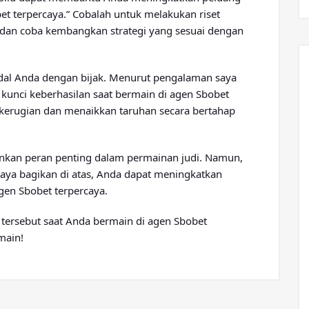
t terpercaya.” Cobalah untuk melakukan riset
dan coba kembangkan strategi yang sesuai dengan
dal Anda dengan bijak. Menurut pengalaman saya
 kunci keberhasilan saat bermain di agen Sbobet
 kerugian dan menaikkan taruhan secara bertahap
inkan peran penting dalam permainan judi. Namun,
saya bagikan di atas, Anda dapat meningkatkan
en Sbobet terpercaya.
k tersebut saat Anda bermain di agen Sbobet
main!