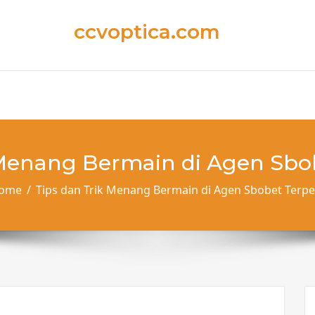
ccvoptica.com
 Menang Bermain di Agen Sbo
ome
/
Tips dan Trik Menang Bermain di Agen Sbobet Terpe