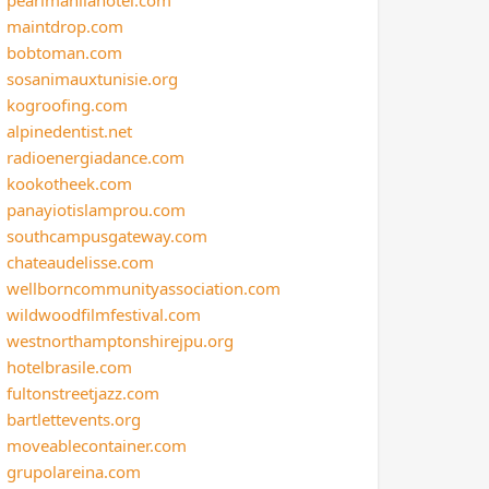
pearlmanilahotel.com
maintdrop.com
bobtoman.com
sosanimauxtunisie.org
kogroofing.com
alpinedentist.net
radioenergiadance.com
kookotheek.com
panayiotislamprou.com
southcampusgateway.com
chateaudelisse.com
wellborncommunityassociation.com
wildwoodfilmfestival.com
westnorthamptonshirejpu.org
hotelbrasile.com
fultonstreetjazz.com
bartlettevents.org
moveablecontainer.com
grupolareina.com