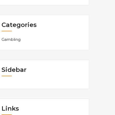
Categories
Gambling
Sidebar
Links