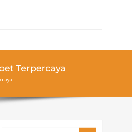
bet Terpercaya
rcaya