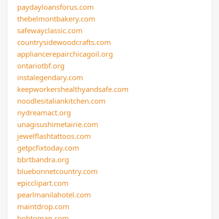
paydayloansforus.com
thebelmontbakery.com
safewayclassic.com
countrysidewoodcrafts.com
appliancerepairchicagoil.org
ontariotbf.org
instalegendary.com
keepworkershealthyandsafe.com
noodlesitaliankitchen.com
nydreamact.org
unagisushimetairie.com
jewelflashtattoos.com
getpcfixtoday.com
bbrtbandra.org
bluebonnetcountry.com
epicclipart.com
pearlmanilahotel.com
maintdrop.com
bobtoman.com