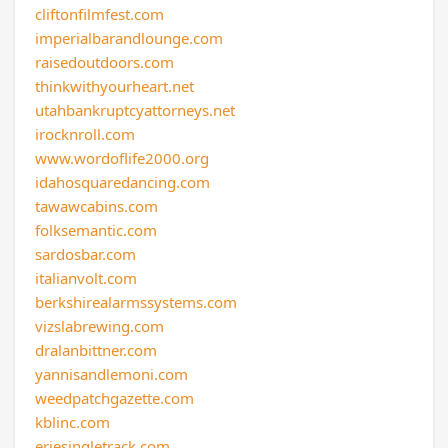
cliftonfilmfest.com
imperialbarandlounge.com
raisedoutdoors.com
thinkwithyourheart.net
utahbankruptcyattorneys.net
irocknroll.com
www.wordoflife2000.org
idahosquaredancing.com
tawawcabins.com
folksemantic.com
sardosbar.com
italianvolt.com
berkshirealarmssystems.com
vizslabrewing.com
dralanbittner.com
yannisandlemoni.com
weedpatchgazette.com
kblinc.com
eriesingletrack.com