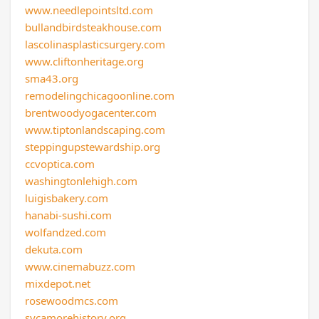
www.needlepointsltd.com
bullandbirdsteakhouse.com
lascolinasplasticsurgery.com
www.cliftonheritage.org
sma43.org
remodelingchicagoonline.com
brentwoodyogacenter.com
www.tiptonlandscaping.com
steppingupstewardship.org
ccvoptica.com
washingtonlehigh.com
luigisbakery.com
hanabi-sushi.com
wolfandzed.com
dekuta.com
www.cinemabuzz.com
mixdepot.net
rosewoodmcs.com
sycamorehistory.org