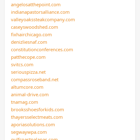
angelosatthepoint.com
indianapastorsalliance.com
valleyoakssteakcompany.com
caseyswoodshed.com
fixhairchicago.com
denizliesnaf.com
constitutionconferences.com
patthecope.com
svitcs.com
seriouspizza.net
compassroseband.net
altumcore.com
animal-drive.com
tnamag.com
brooksshoesforkids.com
thayersselectmeats.com
aporiasolutions.com
segwaywpa.com
gulfcoastpalapas.com