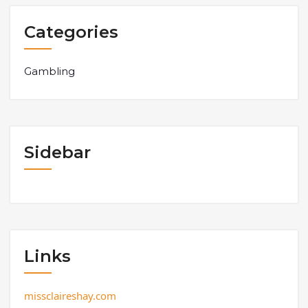
Categories
Gambling
Sidebar
Links
missclaireshay.com