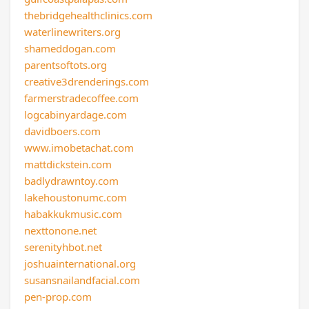
thebridgehealthclinics.com
waterlinewriters.org
shameddogan.com
parentsoftots.org
creative3drenderings.com
farmerstradecoffee.com
logcabinyardage.com
davidboers.com
www.imobetachat.com
mattdickstein.com
badlydrawntoy.com
lakehoustonumc.com
habakkukmusic.com
nexttonone.net
serenityhbot.net
joshuainternational.org
susansnailandfacial.com
pen-prop.com