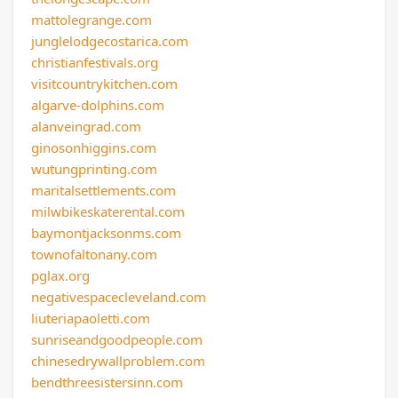
mattolegrange.com
junglelodgecostarica.com
christianfestivals.org
visitcountrykitchen.com
algarve-dolphins.com
alanveingrad.com
ginosonhiggins.com
wutungprinting.com
maritalsettlements.com
milwbikeskaterental.com
baymontjacksonms.com
townofaltonany.com
pglax.org
negativespacecleveland.com
liuteriapaoletti.com
sunriseandgoodpeople.com
chinesedrywallproblem.com
bendthreesistersinn.com