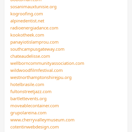
sosanimauxtunisie.org
kogroofing.com
alpinedentist.net
radioenergiadance.com
kookotheek.com
panayiotislamprou.com
southcampusgateway.com
chateaudelisse.com
wellborncommunityassociation.com
wildwoodfilmfestival.com
westnorthamptonshirejpu.org
hotelbrasile.com
fultonstreetjazz.com
bartlettevents.org
moveablecontainer.com
grupolareina.com
www.cherryvalleymuseum.com
cotentinwebdesign.com