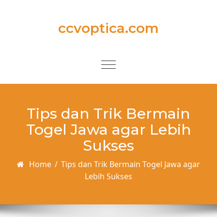
Skip to content
ccvoptica.com
Toggle
navigation
Tips dan Trik Bermain
Togel Jawa agar Lebih
Sukses
Home
/
Tips dan Trik Bermain Togel Jawa agar
Lebih Sukses