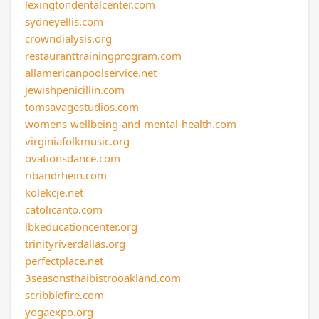
lexingtondentalcenter.com
sydneyellis.com
crowndialysis.org
restauranttrainingprogram.com
allamericanpoolservice.net
jewishpenicillin.com
tomsavagestudios.com
womens-wellbeing-and-mental-health.com
virginiafolkmusic.org
ovationsdance.com
ribandrhein.com
kolekcje.net
catolicanto.com
lbkeducationcenter.org
trinityriverdallas.org
perfectplace.net
3seasonsthaibistrooakland.com
scribblefire.com
yogaexpo.org