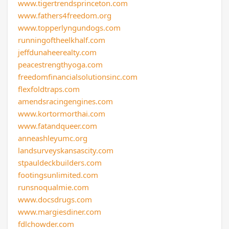
www.tigertrendsprinceton.com
www.fathers4freedom.org
www.topperlyngundogs.com
runningoftheelkhalf.com
jeffdunaheerealty.com
peacestrengthyoga.com
freedomfinancialsolutionsinc.com
flexfoldtraps.com
amendsracingengines.com
www.kortormorthai.com
www.fatandqueer.com
anneashleyumc.org
landsurveyskansascity.com
stpauldeckbuilders.com
footingsunlimited.com
runsnoqualmie.com
www.docsdrugs.com
www.margiesdiner.com
fdlchowder.com