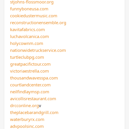
stjohns-flossmoor.org
funnyboneusa.com
cookiedustermusic.com
reconstructionensemble.org
kavitafabrics.com
luchavolcanica.com
holycownm.com
nationwidetruckservice.com
turtleclubpg.com
greatpacifictour.com
victoriaestrella.com
thousandwavesspa.com
courtlandcenter.com
neilfindlaymsp.com
avicollisrestaurant.com
drcconline.org
v
theplacebarandgrill.com
waterburyrx.com
advpoolsinc.com