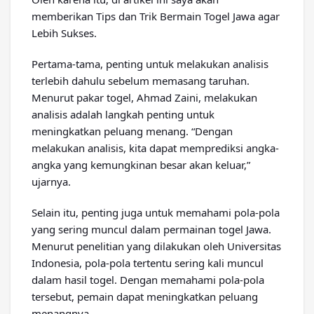
memberikan Tips dan Trik Bermain Togel Jawa agar
Lebih Sukses.
Pertama-tama, penting untuk melakukan analisis
terlebih dahulu sebelum memasang taruhan.
Menurut pakar togel, Ahmad Zaini, melakukan
analisis adalah langkah penting untuk
meningkatkan peluang menang. “Dengan
melakukan analisis, kita dapat memprediksi angka-
angka yang kemungkinan besar akan keluar,”
ujarnya.
Selain itu, penting juga untuk memahami pola-pola
yang sering muncul dalam permainan togel Jawa.
Menurut penelitian yang dilakukan oleh Universitas
Indonesia, pola-pola tertentu sering kali muncul
dalam hasil togel. Dengan memahami pola-pola
tersebut, pemain dapat meningkatkan peluang
menangnya.