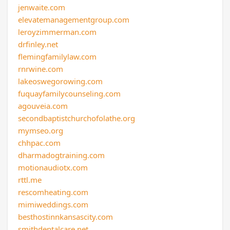
jenwaite.com
elevatemanagementgroup.com
leroyzimmerman.com
drfinley.net
flemingfamilylaw.com
rnrwine.com
lakeoswegorowing.com
fuquayfamilycounseling.com
agouveia.com
secondbaptistchurchofolathe.org
mymseo.org
chhpac.com
dharmadogtraining.com
motionaudiotx.com
rttl.me
rescomheating.com
mimiweddings.com
besthostinnkansascity.com
smithdentalcare.net