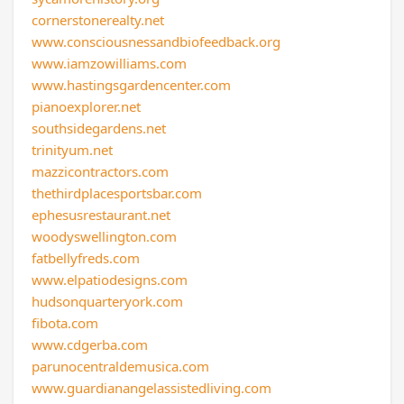
cornerstonerealty.net
www.consciousnessandbiofeedback.org
www.iamzowilliams.com
www.hastingsgardencenter.com
pianoexplorer.net
southsidegardens.net
trinityum.net
mazzicontractors.com
thethirdplacesportsbar.com
ephesusrestaurant.net
woodyswellington.com
fatbellyfreds.com
www.elpatiodesigns.com
hudsonquarteryork.com
fibota.com
www.cdgerba.com
parunocentraldemusica.com
www.guardianangelassistedliving.com