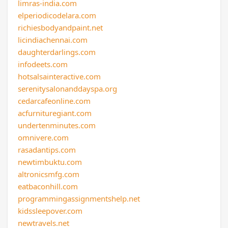
limras-india.com
elperiodicodelara.com
richiesbodyandpaint.net
licindiachennai.com
daughterdarlings.com
infodeets.com
hotsalsainteractive.com
serenitysalonanddayspa.org
cedarcafeonline.com
acfurnituregiant.com
undertenminutes.com
omnivere.com
rasadantips.com
newtimbuktu.com
altronicsmfg.com
eatbaconhill.com
programmingassignmentshelp.net
kidssleepover.com
newtravels.net