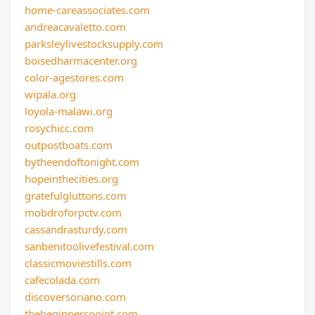
home-careassociates.com
andreacavaletto.com
parksleylivestocksupply.com
boisedharmacenter.org
color-agestores.com
wipala.org
loyola-malawi.org
rosychicc.com
outpostboats.com
bytheendoftonight.com
hopeinthecities.org
gratefulgluttons.com
mobdroforpctv.com
cassandrasturdy.com
sanbenitoolivefestival.com
classicmoviestills.com
cafecolada.com
discoversoriano.com
thebeginnerspoint.com