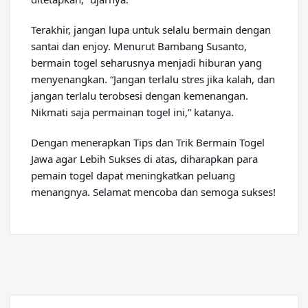
Terakhir, jangan lupa untuk selalu bermain dengan
santai dan enjoy. Menurut Bambang Susanto,
bermain togel seharusnya menjadi hiburan yang
menyenangkan. “Jangan terlalu stres jika kalah, dan
jangan terlalu terobsesi dengan kemenangan.
Nikmati saja permainan togel ini,” katanya.
Dengan menerapkan Tips dan Trik Bermain Togel
Jawa agar Lebih Sukses di atas, diharapkan para
pemain togel dapat meningkatkan peluang
menangnya. Selamat mencoba dan semoga sukses!