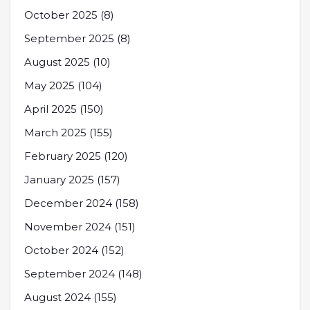
October 2025
(8)
September 2025
(8)
August 2025
(10)
May 2025
(104)
April 2025
(150)
March 2025
(155)
February 2025
(120)
January 2025
(157)
December 2024
(158)
November 2024
(151)
October 2024
(152)
September 2024
(148)
August 2024
(155)