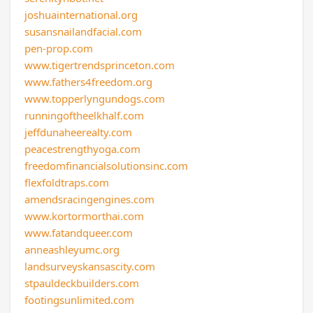
joshuainternational.org
susansnailandfacial.com
pen-prop.com
www.tigertrendsprinceton.com
www.fathers4freedom.org
www.topperlyngundogs.com
runningoftheelkhalf.com
jeffdunaheerealty.com
peacestrengthyoga.com
freedomfinancialsolutionsinc.com
flexfoldtraps.com
amendsracingengines.com
www.kortormorthai.com
www.fatandqueer.com
anneashleyumc.org
landsurveyskansascity.com
stpauldeckbuilders.com
footingsunlimited.com