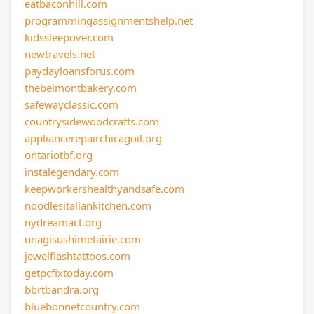
eatbaconhill.com
programmingassignmentshelp.net
kidssleepover.com
newtravels.net
paydayloansforus.com
thebelmontbakery.com
safewayclassic.com
countrysidewoodcrafts.com
appliancerepairchicagoil.org
ontariotbf.org
instalegendary.com
keepworkershealthyandsafe.com
noodlesitaliankitchen.com
nydreamact.org
unagisushimetairie.com
jewelflashtattoos.com
getpcfixtoday.com
bbrtbandra.org
bluebonnetcountry.com