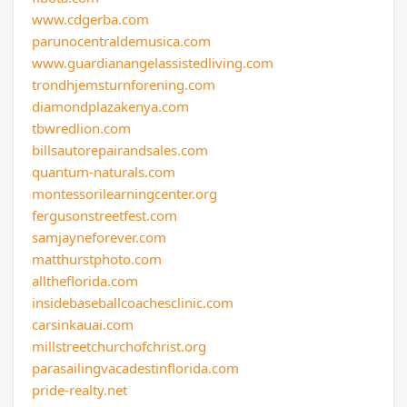
www.cdgerba.com
parunocentraldemusica.com
www.guardianangelassistedliving.com
trondhjemsturnforening.com
diamondplazakenya.com
tbwredlion.com
billsautorepairandsales.com
quantum-naturals.com
montessorilearningcenter.org
fergusonstreetfest.com
samjayneforever.com
matthurstphoto.com
alltheflorida.com
insidebaseballcoachesclinic.com
carsinkauai.com
millstreetchurchofchrist.org
parasailingvacadestinflorida.com
pride-realty.net