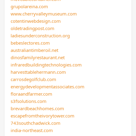
grupolareina.com
www.cherryvalleymuseum.com
cotentinwebdesign.com
oldetradingpost.com
ladiesunderconstruction.org
bebeslectores.com
australiantimberoil.net
dinosfamilyrestaurant.net
infraredbuildingtechnologies.com
harvesttablehermann.com
carrosdegolfclub.com
energydevelopmentassociates.com
floraandfarmer.com
s3fsolutions.com
brevardbeachhomes.com
escapefromtheivorytower.com
743southchadwick.com
india-northeast.com