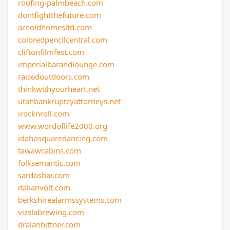
roofing-palmbeach.com
dontfightthefuture.com
arnoldhomesltd.com
coloredpencilcentral.com
cliftonfilmfest.com
imperialbarandlounge.com
raisedoutdoors.com
thinkwithyourheart.net
utahbankruptcyattorneys.net
irocknroll.com
www.wordoflife2000.org
idahosquaredancing.com
tawawcabins.com
folksemantic.com
sardosbar.com
italianvolt.com
berkshirealarmssystems.com
vizslabrewing.com
dralanbittner.com