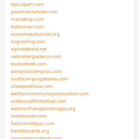
epicclipart.com
pearlmanilahotel.com
maintdrop.com
bobtoman.com
sosanimauxtunisie.org
kogroofing.com
alpinedentist.net
radioenergiadance.com
kookotheek.com
panayiotislamprou.com
southcampusgateway.com
chateaudelisse.com
wellborncommunityassociation.com
wildwoodfilmfestival.com
westnorthamptonshirejpu.org
hotelbrasile.com
fultonstreetjazz.com
bartlettevents.org
moveablecontainer.com