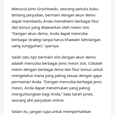
Menurut John Grochowski, seorang penulis buku
tentang perjudian, bermain dengan akun demo
dapat membantu Anda memahami berbagai fitur
dan bonus yang ditawarkan oleh mesin slot.
“Dengan akun demo, Anda dapat mencoba
berbagai strategi tanpa harus khawatir kehilangan
uang sungguhan,” ujarnya.
Salah satu tips bermain slot dengan akun demo
adalah mencoba berbagai jenis mesin slot. Cobalah
mesin dengan berbagai tema dan fitur bonus untuk
mengetahui mana yang paling sesuai dengan gaya
permainan Anda. “Dengan mencoba berbagai jenis
mesin, Anda dapat menemukan yang paling
menguntungkan bagi Anda,” kata Sarah Jones,
seorang ahli perjudian online.
Selain itu, jangan lupa untuk memperhatikan