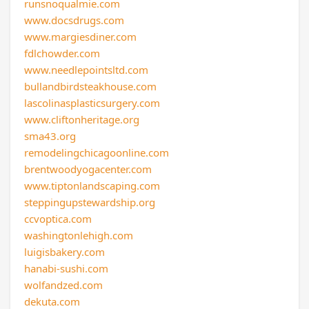
runsnoqualmie.com
www.docsdrugs.com
www.margiesdiner.com
fdlchowder.com
www.needlepointsltd.com
bullandbirdsteakhouse.com
lascolinasplasticsurgery.com
www.cliftonheritage.org
sma43.org
remodelingchicagoonline.com
brentwoodyogacenter.com
www.tiptonlandscaping.com
steppingupstewardship.org
ccvoptica.com
washingtonlehigh.com
luigisbakery.com
hanabi-sushi.com
wolfandzed.com
dekuta.com