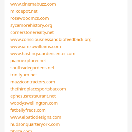
www.cinemabuzz.com
mixdepot.net
rosewoodmcs.com
sycamorehistory.org
cornerstonerealty.net
www.consciousnessandbiofeedback.org
www.iamzowilliams.com
www.hastingsgardencenter.com
pianoexplorer.net
southsidegardens.net
trinityum.net
mazzicontractors.com
thethirdplacesportsbar.com
ephesusrestaurant.net
woodyswellington.com
fatbellyfreds.com
www.elpatiodesigns.com
hudsonquarteryork.com
fibota.com