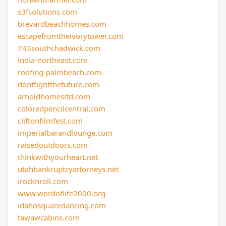
s3fsolutions.com
brevardbeachhomes.com
escapefromtheivorytower.com
743southchadwick.com
india-northeast.com
roofing-palmbeach.com
dontfightthefuture.com
arnoldhomesltd.com
coloredpencilcentral.com
cliftonfilmfest.com
imperialbarandlounge.com
raisedoutdoors.com
thinkwithyourheart.net
utahbankruptcyattorneys.net
irocknroll.com
www.wordoflife2000.org
idahosquaredancing.com
tawawcabins.com