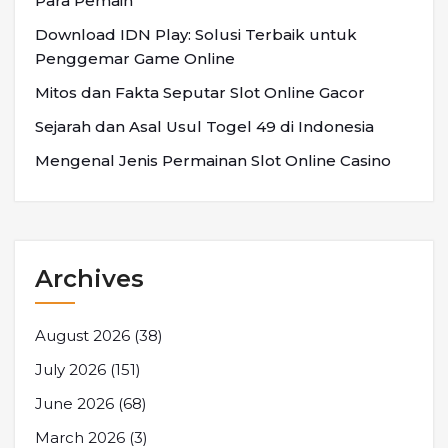
Para Pemain
Download IDN Play: Solusi Terbaik untuk
Penggemar Game Online
Mitos dan Fakta Seputar Slot Online Gacor
Sejarah dan Asal Usul Togel 49 di Indonesia
Mengenal Jenis Permainan Slot Online Casino
Archives
August 2026
(38)
July 2026
(151)
June 2026
(68)
March 2026
(3)