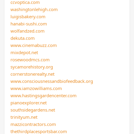
ccvoptica.com
washingtonlehigh.com
luigisbakery.com
hanabi-sushi.com
wolfandzed.com
dekuta.com
www.cinemabuzz.com
mixdepot.net
rosewoodmcs.com
sycamorehistory.org
cornerstonerealty.net
www.consciousnessandbiofeedback.org
www.iamzowilliams.com
www.hastingsgardencenter.com
pianoexplorer.net
southsidegardens.net
trinityum.net
mazzicontractors.com
thethirdplacesportsbar.com