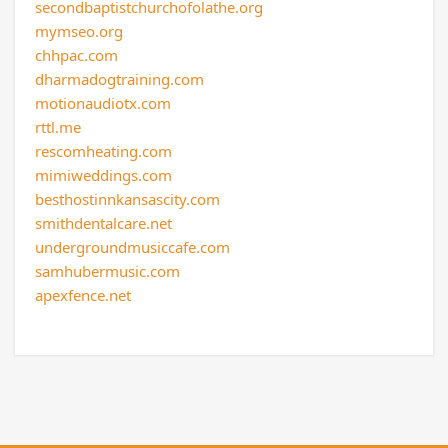
secondbaptistchurchofolathe.org
mymseo.org
chhpac.com
dharmadogtraining.com
motionaudiotx.com
rttl.me
rescomheating.com
mimiweddings.com
besthostinnkansascity.com
smithdentalcare.net
undergroundmusiccafe.com
samhubermusic.com
apexfence.net