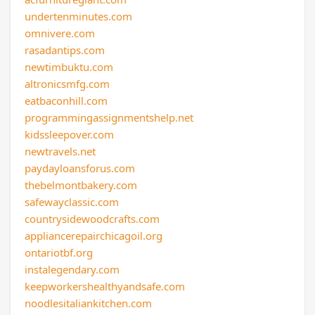
undertenminutes.com
omnivere.com
rasadantips.com
newtimbuktu.com
altronicsmfg.com
eatbaconhill.com
programmingassignmentshelp.net
kidssleepover.com
newtravels.net
paydayloansforus.com
thebelmontbakery.com
safewayclassic.com
countrysidewoodcrafts.com
appliancerepairchicagoil.org
ontariotbf.org
instalegendary.com
keepworkershealthyandsafe.com
noodlesitaliankitchen.com