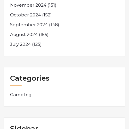
November 2024
(151)
October 2024
(152)
September 2024
(148)
August 2024
(155)
July 2024
(125)
Categories
Gambling
Sidebar