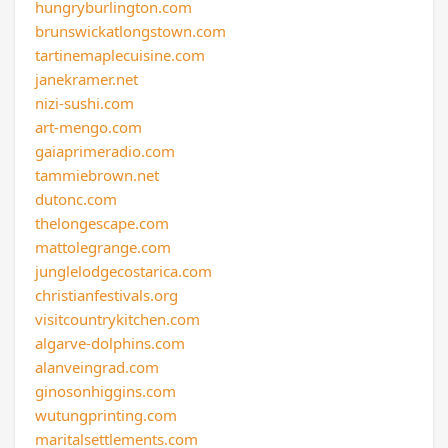
hungryburlington.com
brunswickatlongstown.com
tartinemaplecuisine.com
janekramer.net
nizi-sushi.com
art-mengo.com
gaiaprimeradio.com
tammiebrown.net
dutonc.com
thelongescape.com
mattolegrange.com
junglelodgecostarica.com
christianfestivals.org
visitcountrykitchen.com
algarve-dolphins.com
alanveingrad.com
ginosonhiggins.com
wutungprinting.com
maritalsettlements.com