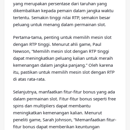
yang merupakan persentase dari taruhan yang
dikembalikan kepada pemain dalam jangka waktu
tertentu. Semakin tinggi nilai RTP, semakin besar
peluang untuk menang dalam permainan slot.
Pertama-tama, penting untuk memilih mesin slot
dengan RTP tinggi. Menurut ahli game, Paul
Newson, “Memilih mesin slot dengan RTP tinggi
dapat meningkatkan peluang kalian untuk meraih
kemenangan dalam jangka panjang.” Oleh karena
itu, pastikan untuk memilih mesin slot dengan RTP
di atas rata-rata.
Selanjutnya, manfaatkan fitur-fitur bonus yang ada
dalam permainan slot. Fitur-fitur bonus seperti free
spins dan multipliers dapat membantu
meningkatkan kemenangan kalian. Menurut
peneliti game, Sarah Johnson, “Memanfaatkan fitur-
fitur bonus dapat memberikan keuntungan