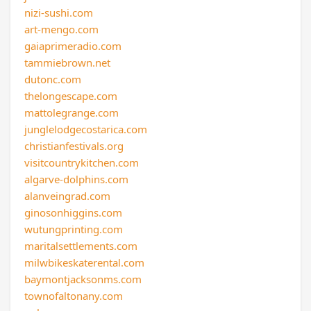
nizi-sushi.com
art-mengo.com
gaiaprimeradio.com
tammiebrown.net
dutonc.com
thelongescape.com
mattolegrange.com
junglelodgecostarica.com
christianfestivals.org
visitcountrykitchen.com
algarve-dolphins.com
alanveingrad.com
ginosonhiggins.com
wutungprinting.com
maritalsettlements.com
milwbikeskaterental.com
baymontjacksonms.com
townofaltonany.com