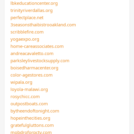
lbkeducationcenter.org
trinityriverdallas.org
perfectplace.net
3seasonsthaibistrooakland.com
scribblefire.com
yogaexpo.org
home-careassociates.com
andreacavaletto.com
parksleylivestocksupply.com
boisedharmacenter.org
color-agestores.com
wipala.org
loyola-malawi.org
rosychicc.com
outpostboats.com
bytheendoftonight.com
hopeinthecities.org
gratefulgluttons.com
mobdroforpctv.com