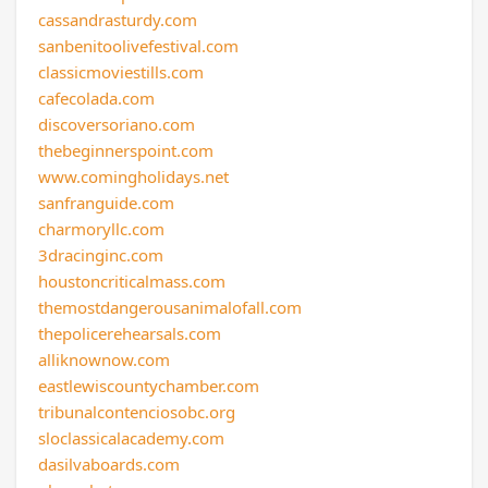
cassandrasturdy.com
sanbenitoolivefestival.com
classicmoviestills.com
cafecolada.com
discoversoriano.com
thebeginnerspoint.com
www.comingholidays.net
sanfranguide.com
charmoryllc.com
3dracinginc.com
houstoncriticalmass.com
themostdangerousanimalofall.com
thepolicerehearsals.com
alliknownow.com
eastlewiscountychamber.com
tribunalcontenciosobc.org
sloclassicalacademy.com
dasilvaboards.com