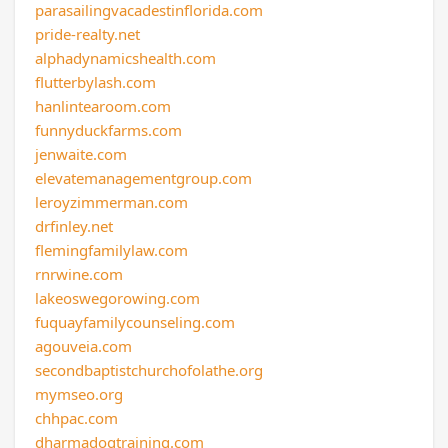
parasailingvacadestinflorida.com
pride-realty.net
alphadynamicshealth.com
flutterbylash.com
hanlintearoom.com
funnyduckfarms.com
jenwaite.com
elevatemanagementgroup.com
leroyzimmerman.com
drfinley.net
flemingfamilylaw.com
rnrwine.com
lakeoswegorowing.com
fuquayfamilycounseling.com
agouveia.com
secondbaptistchurchofolathe.org
mymseo.org
chhpac.com
dharmadogtraining.com