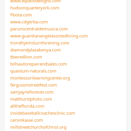
www.elpatiodesigns.com
hudsonquarteryork.com
fibota.com
www.cdgerba.com
parunocentraldemusica.com
www.guardianangelassistedliving.com
trondhjemsturnforening.com
diamondplazakenya.com
tbwredlion.com
billsautorepairandsales.com
quantum-naturals.com
montessorilearningcenter.org
fergusonstreetfest.com
samjayneforever.com
matthurstphoto.com
alltheflorida.com
insidebaseballcoachesclinic.com
carsinkauai.com
millstreetchurchofchrist.org