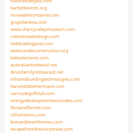
fultonstreetjazz.com
bartlettevents.org
moveablecontainer.com
grupolareina.com
www.cherryvalleymuseum.com
cotentinwebdesign.com
oldetradingpost.com
ladiesunderconstruction.org
bebeslectores.com
australiantimberoil.net
dinosfamilyrestaurant.net
infraredbuildingtechnologies.com
harvesttablehermann.com
carrosdegolfclub.com
energydevelopmentassociates.com
floraandfarmer.com
s3fsolutions.com
brevardbeachhomes.com
escapefromtheivorytower.com