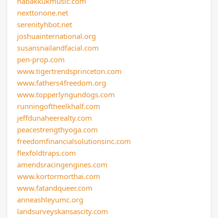
habakkukmusic.com
nexttonone.net
serenityhbot.net
joshuainternational.org
susansnailandfacial.com
pen-prop.com
www.tigertrendsprinceton.com
www.fathers4freedom.org
www.topperlyngundogs.com
runningoftheelkhalf.com
jeffdunaheerealty.com
peacestrengthyoga.com
freedomfinancialsolutionsinc.com
flexfoldtraps.com
amendsracingengines.com
www.kortormorthai.com
www.fatandqueer.com
anneashleyumc.org
landsurveyskansascity.com