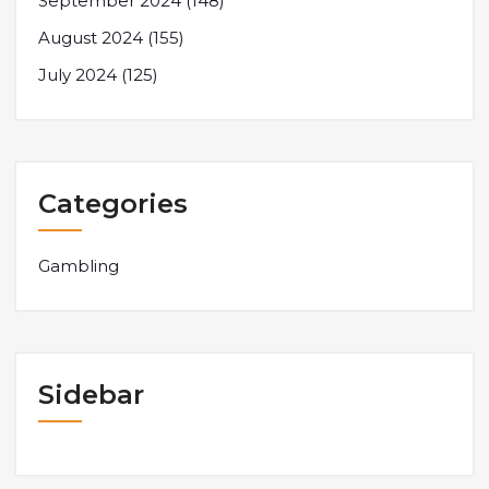
September 2024
(148)
August 2024
(155)
July 2024
(125)
Categories
Gambling
Sidebar