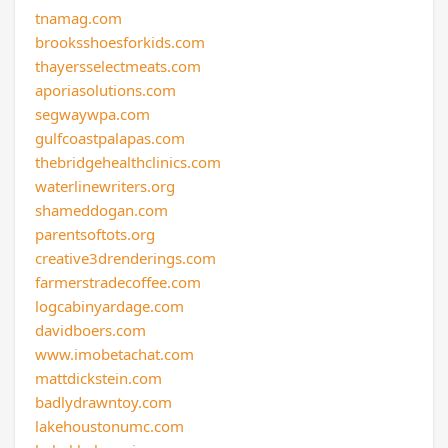
tnamag.com
brooksshoesforkids.com
thayersselectmeats.com
aporiasolutions.com
segwaywpa.com
gulfcoastpalapas.com
thebridgehealthclinics.com
waterlinewriters.org
shameddogan.com
parentsoftots.org
creative3drenderings.com
farmerstradecoffee.com
logcabinyardage.com
davidboers.com
www.imobetachat.com
mattdickstein.com
badlydrawntoy.com
lakehoustonumc.com