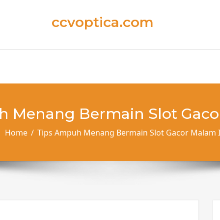
ccvoptica.com
h Menang Bermain Slot Gacor
Home
/
Tips Ampuh Menang Bermain Slot Gacor Malam I