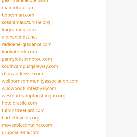
pearlmanilahotel.com
maintdrop.com
bobtoman.com
sosanimauxtunisie.org
kogroofing.com
alpinedentist.net
radioenergiadance.com
kookotheek.com
panayiotislamprou.com
southcampusgateway.com
chateaudelisse.com
wellborncommunityassociation.com
wildwoodfilmfestival.com
westnorthamptonshirejpu.org
hotelbrasile.com
fultonstreetjazz.com
bartlettevents.org
moveablecontainer.com
grupolareina.com