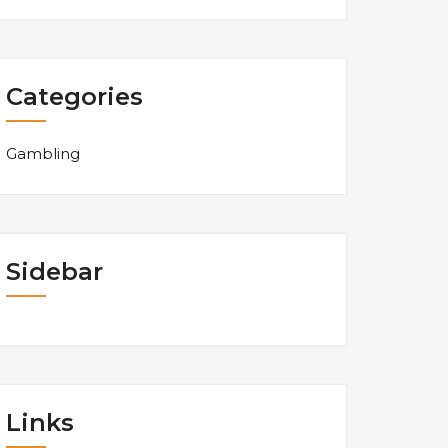
Categories
Gambling
Sidebar
Links