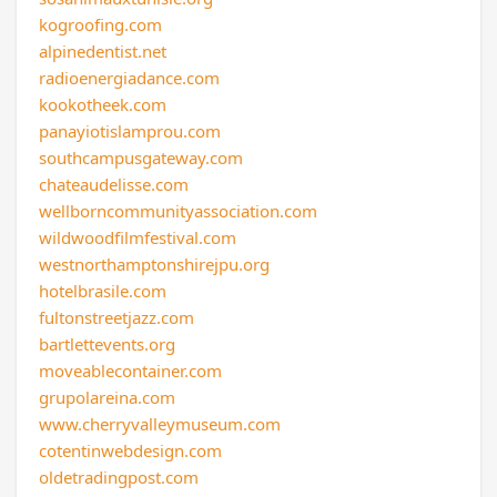
kogroofing.com
alpinedentist.net
radioenergiadance.com
kookotheek.com
panayiotislamprou.com
southcampusgateway.com
chateaudelisse.com
wellborncommunityassociation.com
wildwoodfilmfestival.com
westnorthamptonshirejpu.org
hotelbrasile.com
fultonstreetjazz.com
bartlettevents.org
moveablecontainer.com
grupolareina.com
www.cherryvalleymuseum.com
cotentinwebdesign.com
oldetradingpost.com