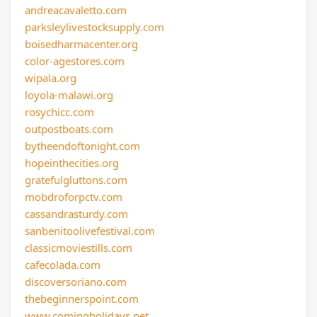
andreacavaletto.com
parksleylivestocksupply.com
boisedharmacenter.org
color-agestores.com
wipala.org
loyola-malawi.org
rosychicc.com
outpostboats.com
bytheendoftonight.com
hopeinthecities.org
gratefulgluttons.com
mobdroforpctv.com
cassandrasturdy.com
sanbenitoolivefestival.com
classicmoviestills.com
cafecolada.com
discoversoriano.com
thebeginnerspoint.com
www.comingholidays.net