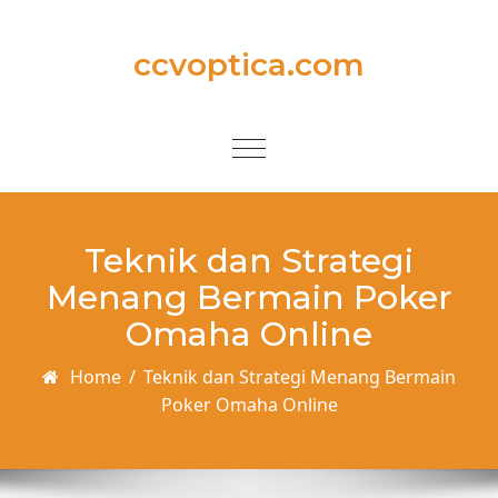
Skip to content
ccvoptica.com
Toggle
navigation
Teknik dan Strategi
Menang Bermain Poker
Omaha Online
Home
/
Teknik dan Strategi Menang Bermain
Poker Omaha Online