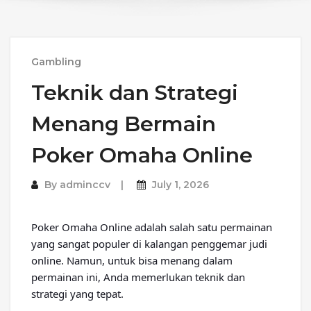
Gambling
Teknik dan Strategi
Menang Bermain
Poker Omaha Online
By
adminccv
July 1, 2026
Poker Omaha Online adalah salah satu permainan
yang sangat populer di kalangan penggemar judi
online. Namun, untuk bisa menang dalam
permainan ini, Anda memerlukan teknik dan
strategi yang tepat.