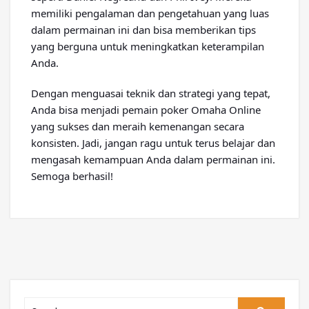
memiliki pengalaman dan pengetahuan yang luas
dalam permainan ini dan bisa memberikan tips
yang berguna untuk meningkatkan keterampilan
Anda.
Dengan menguasai teknik dan strategi yang tepat,
Anda bisa menjadi pemain poker Omaha Online
yang sukses dan meraih kemenangan secara
konsisten. Jadi, jangan ragu untuk terus belajar dan
mengasah kemampuan Anda dalam permainan ini.
Semoga berhasil!