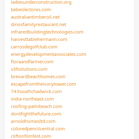
ladiesunderconstruction.org
bebeslectores.com
australiantimberoil.net
dinosfamilyrestaurant.net
infraredbuildingtechnologies.com
harvesttablehermann.com
carrosdegolfclub.com
energydevelopmentassociates.com
floraandfarmer.com
s3fsolutions.com
brevardbeachhomes.com
escapefromtheivorytower.com
743southchadwick.com
india-northeast.com
roofing-palmbeach.com
dontfightthefuture.com
arnoldhomesltd.com
coloredpencilcentral.com
cliftonfilmfest.com