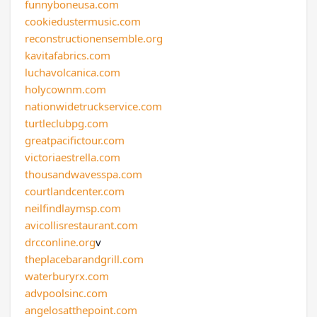
funnyboneusa.com
cookiedustermusic.com
reconstructionensemble.org
kavitafabrics.com
luchavolcanica.com
holycownm.com
nationwidetruckservice.com
turtleclubpg.com
greatpacifictour.com
victoriaestrella.com
thousandwavesspa.com
courtlandcenter.com
neilfindlaymsp.com
avicollisrestaurant.com
drcconline.org
v
theplacebarandgrill.com
waterburyrx.com
advpoolsinc.com
angelosatthepoint.com