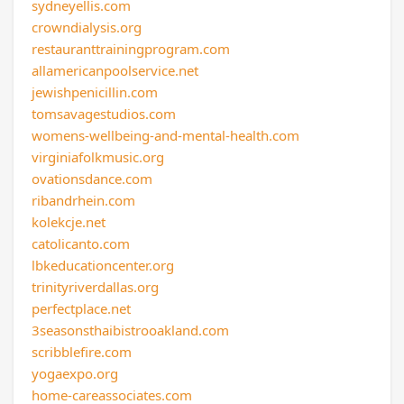
sydneyellis.com
crowndialysis.org
restauranttrainingprogram.com
allamericanpoolservice.net
jewishpenicillin.com
tomsavagestudios.com
womens-wellbeing-and-mental-health.com
virginiafolkmusic.org
ovationsdance.com
ribandrhein.com
kolekcje.net
catolicanto.com
lbkeducationcenter.org
trinityriverdallas.org
perfectplace.net
3seasonsthaibistrooakland.com
scribblefire.com
yogaexpo.org
home-careassociates.com