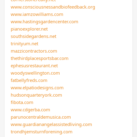
www.consciousnessandbiofeedback.org
www.iamzowilliams.com
www.hastingsgardencenter.com
pianoexplorer.net
southsidegardens.net
trinityum.net
mazzicontractors.com
thethirdplacesportsbar.com
ephesusrestaurant.net
woodyswellington.com
fatbellyfreds.com
www.elpatiodesigns.com
hudsonquarteryork.com
fibota.com
www.cdgerba.com
parunocentraldemusica.com
www.guardianangelassistedliving.com
trondhjemsturnforening.com