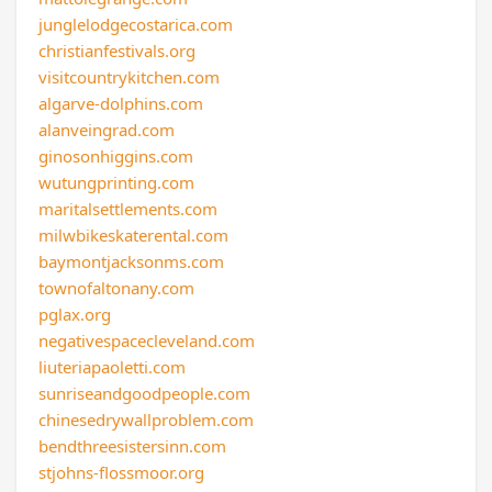
junglelodgecostarica.com
christianfestivals.org
visitcountrykitchen.com
algarve-dolphins.com
alanveingrad.com
ginosonhiggins.com
wutungprinting.com
maritalsettlements.com
milwbikeskaterental.com
baymontjacksonms.com
townofaltonany.com
pglax.org
negativespacecleveland.com
liuteriapaoletti.com
sunriseandgoodpeople.com
chinesedrywallproblem.com
bendthreesistersinn.com
stjohns-flossmoor.org