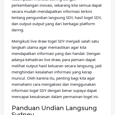
perkembangan inovasi, sekarang kita semua dapat
secara mudah mendapatkan informasi terkini
tentang pengundian langsung SDY, hasil togel SDY,
dan output-output yang dari berbagai platform
daring.
Mengikuti live draw togel SDY menjadi salah satu
langkah utama agar memastikan agar kita
mendapatkan informasi yang dan handal. Dengan
adanya kehadiran live draw, para pemain dapat
melihat output hasil keluaran secara langsung, jadi
menghindari kesalahan informasi yang kerap
muncul. Oleh karena itu, penting bagi kita agar
memahami cara mengakses dan menggunakan
informasi togel SDY dengan benar supaya dapat
mencapai kesuksesan dalam permainan togel ini.
Panduan Undian Langsung
Sydney