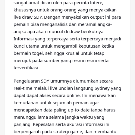
sangat amat dicari oleh para pecinta lotere,
khususnya untuk orang-orang yang menyaksikan
live draw SDY. Dengan menyaksikan output ini para
pemain bisa menganalisis dan meramal angka-
angka apa akan muncul di draw berikutnya.
Informasi yang terpercaya serta terpercaya menjadi
kunci utama untuk mengambil keputusan ketika
bermain togel, sehingga krusial untuk tetap
merujuk pada sumber yang resmi resmi serta
terverifikasi.
Pengeluaran SDY umumnya diumumkan secara
real-time melalui live undian langsung Sydney yang
dapat dapat akses secara online. Ini menawarkan
kemudahan untuk sejumlah pemain agar
mendapatkan data paling up-to-date tanpa harus
menunggu lama selama jangka waktu yang
panjang. Kepesatan serta akurasi informasi ini
berpengaruh pada strategi game, dan membantu