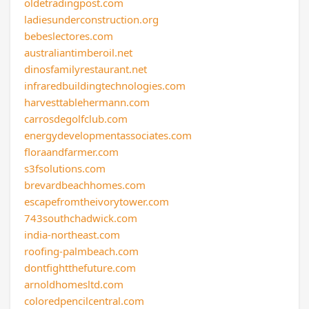
oldetradingpost.com
ladiesunderconstruction.org
bebeslectores.com
australiantimberoil.net
dinosfamilyrestaurant.net
infraredbuildingtechnologies.com
harvesttablehermann.com
carrosdegolfclub.com
energydevelopmentassociates.com
floraandfarmer.com
s3fsolutions.com
brevardbeachhomes.com
escapefromtheivorytower.com
743southchadwick.com
india-northeast.com
roofing-palmbeach.com
dontfightthefuture.com
arnoldhomesltd.com
coloredpencilcentral.com