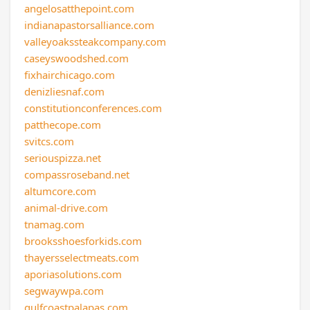
angelosatthepoint.com
indianapastorsalliance.com
valleyoakssteakcompany.com
caseyswoodshed.com
fixhairchicago.com
denizliesnaf.com
constitutionconferences.com
patthecope.com
svitcs.com
seriouspizza.net
compassroseband.net
altumcore.com
animal-drive.com
tnamag.com
brooksshoesforkids.com
thayersselectmeats.com
aporiasolutions.com
segwaywpa.com
gulfcoastpalapas.com