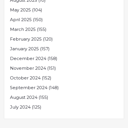
August 2025
(10)
May 2025
(104)
April 2025
(150)
March 2025
(155)
February 2025
(120)
January 2025
(157)
December 2024
(158)
November 2024
(151)
October 2024
(152)
September 2024
(148)
August 2024
(155)
July 2024
(125)