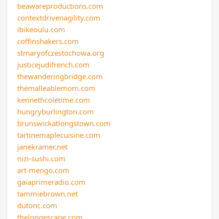
beawareproductions.com
contextdrivenagility.com
ibikeoulu.com
coffinshakers.com
stmaryofczestochowa.org
justicejudifrench.com
thewanderingbridge.com
themalleablemom.com
kennethcoletime.com
hungryburlington.com
brunswickatlongstown.com
tartinemaplecuisine.com
janekramer.net
nizi-sushi.com
art-mengo.com
gaiaprimeradio.com
tammiebrown.net
dutonc.com
thelongescape.com