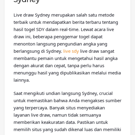
Live draw Sydney merupakan salah satu metode
terbaik untuk mendapatkan berita terbaru tentang
hasil togel SDY dalam real-time. Lewat acara live
draw ini, beberapa penggemar togel dapat
menonton langsung pengundian angka yang
berlangsung di Sydney.
live sdy
live draw sangat
membantu pemain untuk mengetahui hasil angka
dengan akurat dan cepat, tanpa perlu harus
menunggu hasil yang dipublikasikan melalui media
lainnya.
Saat mengikuti undian langsung Sydney, crucial
untuk memastikan bahwa Anda mengakses sumber
yang terpercaya. Banyak situs menyediakan
layanan live draw, namun tidak semuanya
memberikan keakuratan data. Pastikan untuk
memilih situs yang sudah dikenal luas dan memiliki