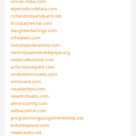
limras-india.com
elperiodicodelara.com
richiesbodyandpaint.net
licindiachennai.com
daughterdarlings.com
infodeets.com
hotsalsainteractive.com
serenitysalonanddayspa.org
cedarcafeonline.com
acfurnituregiant.com
undertenminutes.com
omnivere.com
rasadantips.com
newtimbuktu.com
altronicsmfg.com
eatbaconhill.com
programmingassignmentshelp.net
kidssleepover.com
newtravels.net