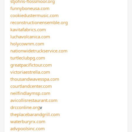
stjohns-flossmoor.org
funnyboneusa.com
cookiedustermusic.com
reconstructionensemble.org
kavitafabrics.com
luchavolcanica.com
holycownm.com
nationwidetruckservice.com
turtleclubpg.com
greatpacifictour.com
victoriaestrella.com
thousandwavesspa.com
courtlandcenter.com
neilfindlaymsp.com
avicollisrestaurant.com
drcconline.org
v
theplacebarandgrill.com
waterburyrx.com
advpoolsinc.com