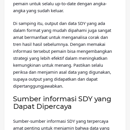
pemain untuk selalu up-to-date dengan angka-
angka yang sudah keluar.
Di samping itu, output dan data SDY yang ada
dalam format yang mudah dipahami juga sangat
amat bermanfaat untuk menganalisa corak dan
tren hasil hasil sebelumnya. Dengan memakai
informasi tersebut pemain bisa mengembangkan
strategi yang lebih efektif dalam meningkatkan
kemungkinan untuk menang. Pastikan selalu
periksa dan menjamin asal data yang digunakan,
supaya output yang didapatkan dan dapat
dipertanggungjawabkan.
Sumber informasi SDY yang
Dapat Dipercaya
Sumber-sumber informasi SDY yang terpercaya
amat penting untuk menjamin bahwa data yang