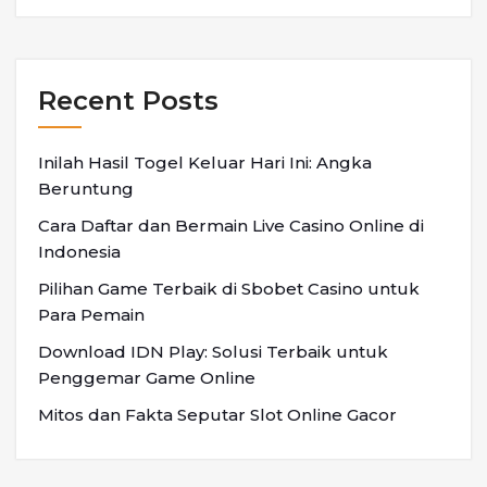
Recent Posts
Inilah Hasil Togel Keluar Hari Ini: Angka
Beruntung
Cara Daftar dan Bermain Live Casino Online di
Indonesia
Pilihan Game Terbaik di Sbobet Casino untuk
Para Pemain
Download IDN Play: Solusi Terbaik untuk
Penggemar Game Online
Mitos dan Fakta Seputar Slot Online Gacor