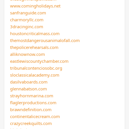
www.comingholidays.net
sanfranguide.com
charmoryllc.com
3dracinginc.com
houstoncriticalmass.com
themostdangerousanimalofall.com
thepolicerehearsals.com
alliknownow.com
eastlewiscountychamber.com
tribunalcontenciosobc.org
sloclassicalacademy.com
dasilvaboards.com
glennabatson.com
strayhornmarina.com
flaglerproductions.com
brawndefinition.com
continentalicecream.com
crazycreekquilts.com