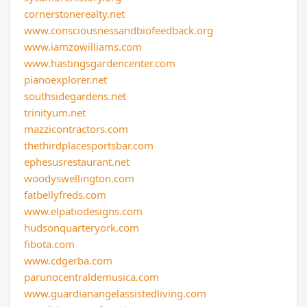
cornerstonerealty.net
www.consciousnessandbiofeedback.org
www.iamzowilliams.com
www.hastingsgardencenter.com
pianoexplorer.net
southsidegardens.net
trinityum.net
mazzicontractors.com
thethirdplacesportsbar.com
ephesusrestaurant.net
woodyswellington.com
fatbellyfreds.com
www.elpatiodesigns.com
hudsonquarteryork.com
fibota.com
www.cdgerba.com
parunocentraldemusica.com
www.guardianangelassistedliving.com