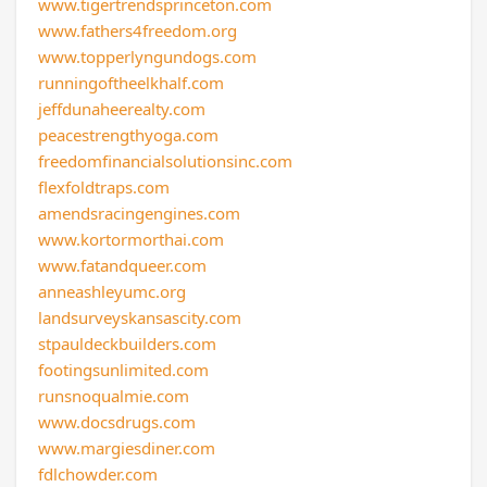
www.tigertrendsprinceton.com
www.fathers4freedom.org
www.topperlyngundogs.com
runningoftheelkhalf.com
jeffdunaheerealty.com
peacestrengthyoga.com
freedomfinancialsolutionsinc.com
flexfoldtraps.com
amendsracingengines.com
www.kortormorthai.com
www.fatandqueer.com
anneashleyumc.org
landsurveyskansascity.com
stpauldeckbuilders.com
footingsunlimited.com
runsnoqualmie.com
www.docsdrugs.com
www.margiesdiner.com
fdlchowder.com