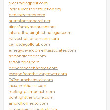
oldetradingpost.com
ladiesunderconstruction.org
bebeslectores.com
australiantimberoil.net
dinosfamilyrestaurant.net
infraredbuildingtechnologies.com
harvesttablehermann.com
carrosdegolfclub.com
energydevelopmentassociates.com
floraandfarmer.com
s3fsolutions.com
brevardbeachhomes.com
escapefromtheivorytower.com
743southchadwick.com
india-northeast.com
roofing-palmbeach.com
dontfightthefuture.com
arnoldhomesltd.com
coloredpencilcentral.com