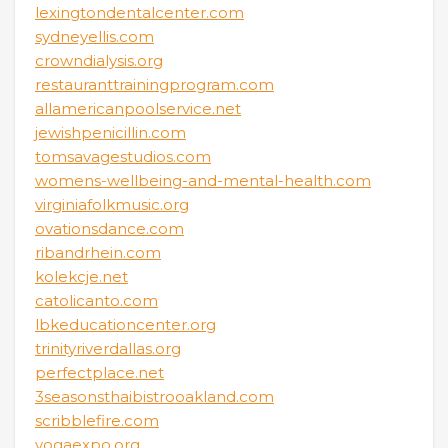
lexingtondentalcenter.com
sydneyellis.com
crowndialysis.org
restauranttrainingprogram.com
allamericanpoolservice.net
jewishpenicillin.com
tomsavagestudios.com
womens-wellbeing-and-mental-health.com
virginiafolkmusic.org
ovationsdance.com
ribandrhein.com
kolekcje.net
catolicanto.com
lbkeducationcenter.org
trinityriverdallas.org
perfectplace.net
3seasonsthaibistrooakland.com
scribblefire.com
yogaexpo.org