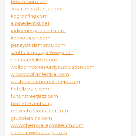
bobtoman.com
sosanimauxtunisie.org
kogroofing.com
alpinedentist.net
radioenergiadance.com
kookotheek.com
panayiotislamprou.com
southcampusgateway.com
chateaudelisse.com
wellborncommunityassociation.com
wildwoodfilmfestival.com
westnorthamptonshirejpu.org
hotelbrasile.com
fultonstreetjazz.com
bartlettevents.org
moveablecontainer.com
grupolareina.com
www.cherryvalleymuseum.com
cotentinwebdesign.com