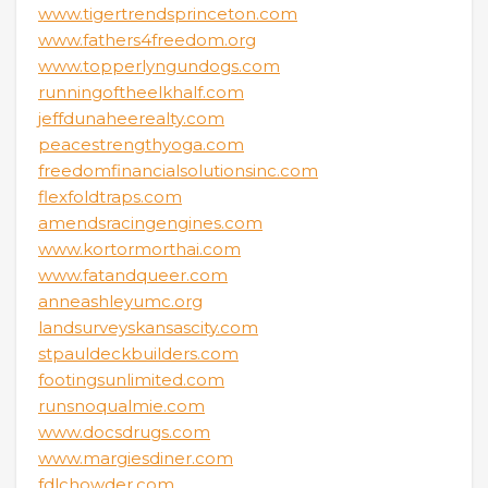
www.tigertrendsprinceton.com
www.fathers4freedom.org
www.topperlyngundogs.com
runningoftheelkhalf.com
jeffdunaheerealty.com
peacestrengthyoga.com
freedomfinancialsolutionsinc.com
flexfoldtraps.com
amendsracingengines.com
www.kortormorthai.com
www.fatandqueer.com
anneashleyumc.org
landsurveyskansascity.com
stpauldeckbuilders.com
footingsunlimited.com
runsnoqualmie.com
www.docsdrugs.com
www.margiesdiner.com
fdlchowder.com