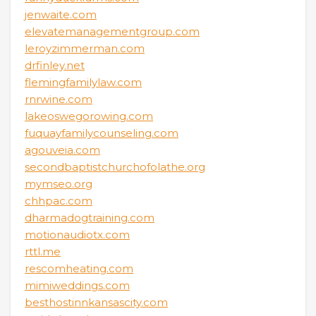
jenwaite.com
elevatemanagementgroup.com
leroyzimmerman.com
drfinley.net
flemingfamilylaw.com
rnrwine.com
lakeoswegorowing.com
fuquayfamilycounseling.com
agouveia.com
secondbaptistchurchofolathe.org
mymseo.org
chhpac.com
dharmadogtraining.com
motionaudiotx.com
rttl.me
rescomheating.com
mimiweddings.com
besthostinnkansascity.com