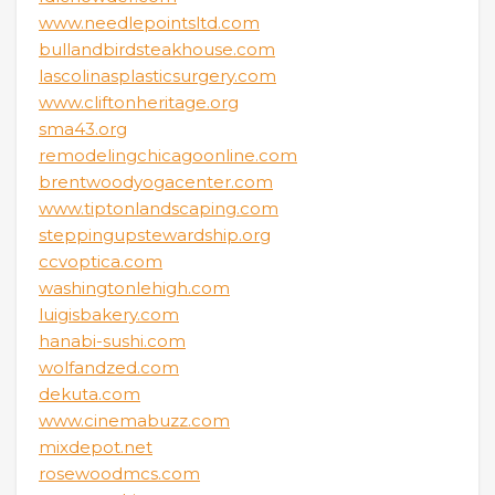
www.needlepointsltd.com
bullandbirdsteakhouse.com
lascolinasplasticsurgery.com
www.cliftonheritage.org
sma43.org
remodelingchicagoonline.com
brentwoodyogacenter.com
www.tiptonlandscaping.com
steppingupstewardship.org
ccvoptica.com
washingtonlehigh.com
luigisbakery.com
hanabi-sushi.com
wolfandzed.com
dekuta.com
www.cinemabuzz.com
mixdepot.net
rosewoodmcs.com