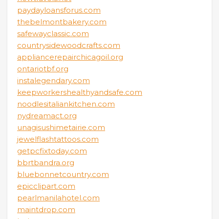
paydayloansforus.com
thebelmontbakery.com
safewayclassic.com
countrysidewoodcrafts.com
appliancerepairchicagoil.org
ontariotbf.org
instalegendary.com
keepworkershealthyandsafe.com
noodlesitaliankitchen.com
nydreamact.org
unagisushimetairie.com
jewelflashtattoos.com
getpcfixtoday.com
bbrtbandra.org
bluebonnetcountry.com
epicclipart.com
pearlmanilahotel.com
maintdrop.com