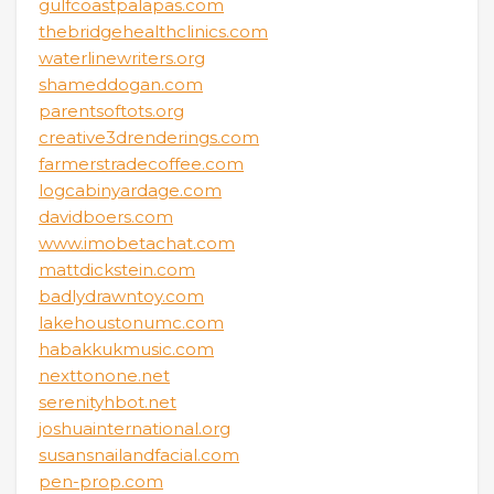
gulfcoastpalapas.com
thebridgehealthclinics.com
waterlinewriters.org
shameddogan.com
parentsoftots.org
creative3drenderings.com
farmerstradecoffee.com
logcabinyardage.com
davidboers.com
www.imobetachat.com
mattdickstein.com
badlydrawntoy.com
lakehoustonumc.com
habakkukmusic.com
nexttonone.net
serenityhbot.net
joshuainternational.org
susansnailandfacial.com
pen-prop.com