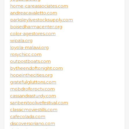
home-careassociates.com
andreacavaletto.com
parksleylivestocksupply.com
boisedharmacenter.org
color-agestores.com
wipala.org
loyola-malawi.org
rosychicc.com
outpostboats.com
bytheendoftonight.com
hopeinthecities.org
gratefulgluttons.com
mobdroforpctv.com
cassandrasturdy.com
sanbenitoolivefestival.com
classicmoviestills.com
cafecolada.com
discoversoriano.com