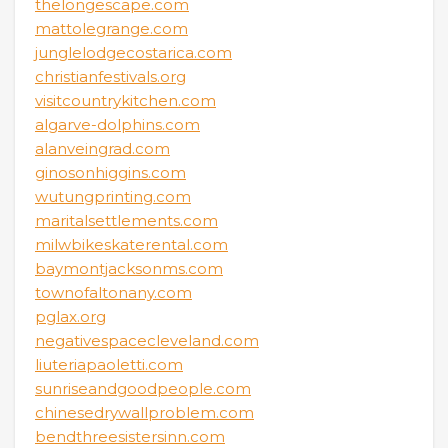
thelongescape.com
mattolegrange.com
junglelodgecostarica.com
christianfestivals.org
visitcountrykitchen.com
algarve-dolphins.com
alanveingrad.com
ginosonhiggins.com
wutungprinting.com
maritalsettlements.com
milwbikeskaterental.com
baymontjacksonms.com
townofaltonany.com
pglax.org
negativespacecleveland.com
liuteriapaoletti.com
sunriseandgoodpeople.com
chinesedrywallproblem.com
bendthreesistersinn.com