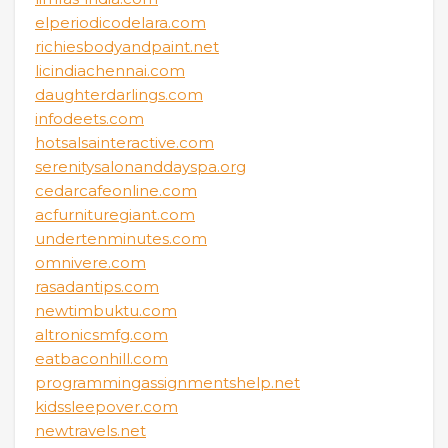
elperiodicodelara.com
richiesbodyandpaint.net
licindiachennai.com
daughterdarlings.com
infodeets.com
hotsalsainteractive.com
serenitysalonanddayspa.org
cedarcafeonline.com
acfurnituregiant.com
undertenminutes.com
omnivere.com
rasadantips.com
newtimbuktu.com
altronicsmfg.com
eatbaconhill.com
programmingassignmentshelp.net
kidssleepover.com
newtravels.net