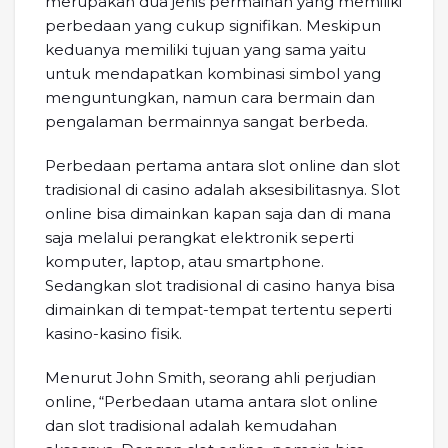
merupakan dua jenis permainan yang memiliki
perbedaan yang cukup signifikan. Meskipun
keduanya memiliki tujuan yang sama yaitu
untuk mendapatkan kombinasi simbol yang
menguntungkan, namun cara bermain dan
pengalaman bermainnya sangat berbeda.
Perbedaan pertama antara slot online dan slot
tradisional di casino adalah aksesibilitasnya. Slot
online bisa dimainkan kapan saja dan di mana
saja melalui perangkat elektronik seperti
komputer, laptop, atau smartphone.
Sedangkan slot tradisional di casino hanya bisa
dimainkan di tempat-tempat tertentu seperti
kasino-kasino fisik.
Menurut John Smith, seorang ahli perjudian
online, “Perbedaan utama antara slot online
dan slot tradisional adalah kemudahan