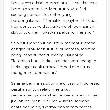
berikutnya adalah memahami aturan dan cara
bermain slot online. Menurut Novita Sari,
seorang pemain slot online yang
berpengalaman, “Perhatikan payline, RTP, dan
fitur bonus yang ditawarkan oleh permainan
slot untuk meningkatkan peluang menang.”
Selain itu, jangan lupa untuk mengatur modal
dengan bijak. Menurut Budi Santoso, seorang
pengusaha sukses di bidang judi online,
“Tetapkan batas kekalahan dan kemenangan
harian agar tidak terbawa emosi dan terus
mengontrol permainan.”
Selama bermain slot online di casino Indonesia,
pastikan untuk selalu mengikuti
perkembangan dan tren terbaru dalam dunia
judi online. Menurut Dian Puspita, seorang
analis perjudian, “Bermainlah secara cerdas