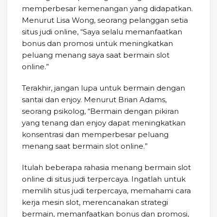
memperbesar kemenangan yang didapatkan.
Menurut Lisa Wong, seorang pelanggan setia
situs judi online, “Saya selalu memanfaatkan
bonus dan promosi untuk meningkatkan
peluang menang saya saat bermain slot
online.”
Terakhir, jangan lupa untuk bermain dengan
santai dan enjoy. Menurut Brian Adams,
seorang psikolog, “Bermain dengan pikiran
yang tenang dan enjoy dapat meningkatkan
konsentrasi dan memperbesar peluang
menang saat bermain slot online.”
Itulah beberapa rahasia menang bermain slot
online di situs judi terpercaya. Ingatlah untuk
memilih situs judi terpercaya, memahami cara
kerja mesin slot, merencanakan strategi
bermain, memanfaatkan bonus dan promosi,