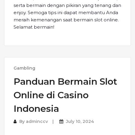
serta bermain dengan pikiran yang tenang dan
enjoy. Semoga tips ini dapat membantu Anda
meraih kemenangan saat bermain slot online.
Selamat bermain!
Gambling
Panduan Bermain Slot
Online di Casino
Indonesia
By
adminccv
July 10, 2024