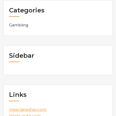
Categories
Gambling
Sidebar
Links
missclaireshay.com
limras-india.com