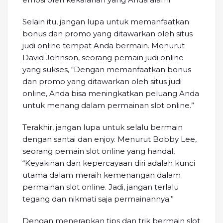
Selain itu, jangan lupa untuk memanfaatkan
bonus dan promo yang ditawarkan oleh situs
judi online tempat Anda bermain. Menurut
David Johnson, seorang pemain judi online
yang sukses, “Dengan memanfaatkan bonus
dan promo yang ditawarkan oleh situs judi
online, Anda bisa meningkatkan peluang Anda
untuk menang dalam permainan slot online.”
Terakhir, jangan lupa untuk selalu bermain
dengan santai dan enjoy. Menurut Bobby Lee,
seorang pemain slot online yang handal,
“Keyakinan dan kepercayaan diri adalah kunci
utama dalam meraih kemenangan dalam
permainan slot online. Jadi, jangan terlalu
tegang dan nikmati saja permainannya.”
Dengan menerapkan tips dan trik bermain slot