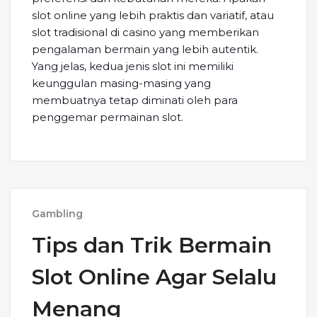
slot online yang lebih praktis dan variatif, atau
slot tradisional di casino yang memberikan
pengalaman bermain yang lebih autentik.
Yang jelas, kedua jenis slot ini memiliki
keunggulan masing-masing yang
membuatnya tetap diminati oleh para
penggemar permainan slot.
Gambling
Tips dan Trik Bermain
Slot Online Agar Selalu
Menang