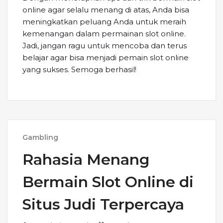
online agar selalu menang di atas, Anda bisa
meningkatkan peluang Anda untuk meraih
kemenangan dalam permainan slot online.
Jadi, jangan ragu untuk mencoba dan terus
belajar agar bisa menjadi pemain slot online
yang sukses. Semoga berhasil!
Gambling
Rahasia Menang
Bermain Slot Online di
Situs Judi Terpercaya