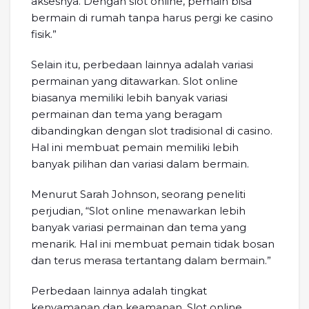
aksesnya. Dengan slot online, pemain bisa
bermain di rumah tanpa harus pergi ke casino
fisik.”
Selain itu, perbedaan lainnya adalah variasi
permainan yang ditawarkan. Slot online
biasanya memiliki lebih banyak variasi
permainan dan tema yang beragam
dibandingkan dengan slot tradisional di casino.
Hal ini membuat pemain memiliki lebih
banyak pilihan dan variasi dalam bermain.
Menurut Sarah Johnson, seorang peneliti
perjudian, “Slot online menawarkan lebih
banyak variasi permainan dan tema yang
menarik. Hal ini membuat pemain tidak bosan
dan terus merasa tertantang dalam bermain.”
Perbedaan lainnya adalah tingkat
kenyamanan dan keamanan. Slot online