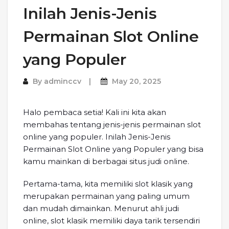
Inilah Jenis-Jenis
Permainan Slot Online
yang Populer
By
adminccv
May 20, 2025
Halo pembaca setia! Kali ini kita akan
membahas tentang jenis-jenis permainan slot
online yang populer. Inilah Jenis-Jenis
Permainan Slot Online yang Populer yang bisa
kamu mainkan di berbagai situs judi online.
Pertama-tama, kita memiliki slot klasik yang
merupakan permainan yang paling umum
dan mudah dimainkan. Menurut ahli judi
online, slot klasik memiliki daya tarik tersendiri