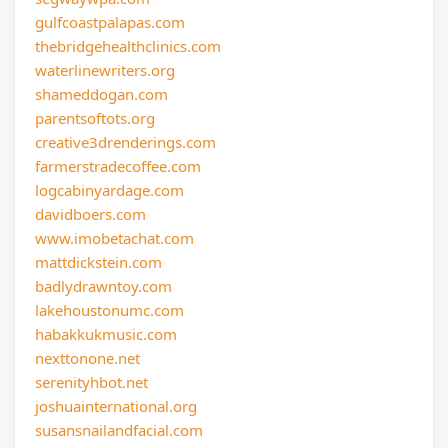
gulfcoastpalapas.com
thebridgehealthclinics.com
waterlinewriters.org
shameddogan.com
parentsoftots.org
creative3drenderings.com
farmerstradecoffee.com
logcabinyardage.com
davidboers.com
www.imobetachat.com
mattdickstein.com
badlydrawntoy.com
lakehoustonumc.com
habakkukmusic.com
nexttonone.net
serenityhbot.net
joshuainternational.org
susansnailandfacial.com