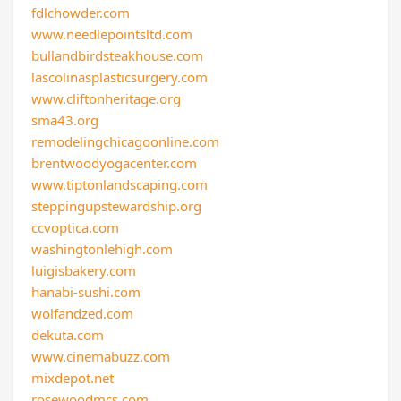
fdlchowder.com
www.needlepointsltd.com
bullandbirdsteakhouse.com
lascolinasplasticsurgery.com
www.cliftonheritage.org
sma43.org
remodelingchicagoonline.com
brentwoodyogacenter.com
www.tiptonlandscaping.com
steppingupstewardship.org
ccvoptica.com
washingtonlehigh.com
luigisbakery.com
hanabi-sushi.com
wolfandzed.com
dekuta.com
www.cinemabuzz.com
mixdepot.net
rosewoodmcs.com