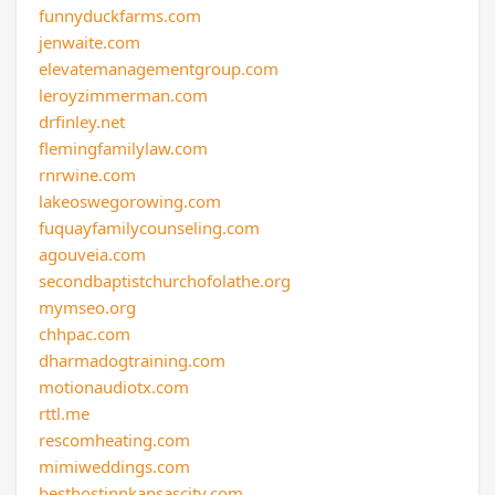
funnyduckfarms.com
jenwaite.com
elevatemanagementgroup.com
leroyzimmerman.com
drfinley.net
flemingfamilylaw.com
rnrwine.com
lakeoswegorowing.com
fuquayfamilycounseling.com
agouveia.com
secondbaptistchurchofolathe.org
mymseo.org
chhpac.com
dharmadogtraining.com
motionaudiotx.com
rttl.me
rescomheating.com
mimiweddings.com
besthostinnkansascity.com