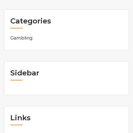
Categories
Gambling
Sidebar
Links