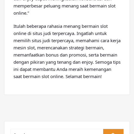
memperbesar peluang menang saat bermain slot
online.”
Itulah beberapa rahasia menang bermain slot
online di situs judi terpercaya. Ingatlah untuk
memilih situs judi terpercaya, memahami cara kerja
mesin slot, merencanakan strategi bermain,
memanfaatkan bonus dan promosi, serta bermain
dengan pikiran yang tenang dan enjoy. Semoga tips
ini dapat membantu Anda meraih kemenangan
saat bermain slot online. Selamat bermain!