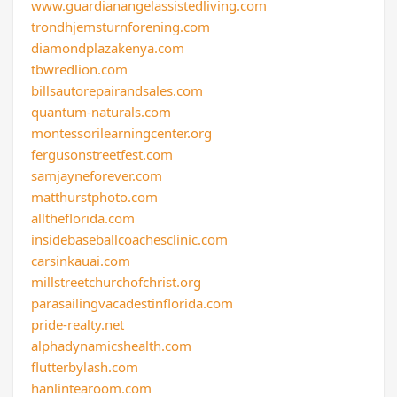
www.guardianangelassistedliving.com
trondhjemsturnforening.com
diamondplazakenya.com
tbwredlion.com
billsautorepairandsales.com
quantum-naturals.com
montessorilearningcenter.org
fergusonstreetfest.com
samjayneforever.com
matthurstphoto.com
alltheflorida.com
insidebaseballcoachesclinic.com
carsinkauai.com
millstreetchurchofchrist.org
parasailingvacadestinflorida.com
pride-realty.net
alphadynamicshealth.com
flutterbylash.com
hanlintearoom.com