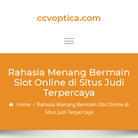
Skip to content
ccvoptica.com
Toggle
navigation
Rahasia Menang Bermain
Slot Online di Situs Judi
Terpercaya
Home
/
Rahasia Menang Bermain Slot Online di
Situs Judi Terpercaya