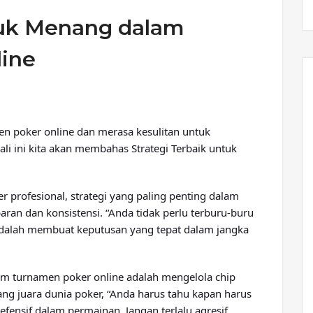
tuk Menang dalam
ine
n poker online dan merasa kesulitan untuk
i ini kita akan membahas Strategi Terbaik untuk
r profesional, strategi yang paling penting dalam
ran dan konsistensi. “Anda tidak perlu terburu-buru
dalah membuat keputusan yang tepat dalam jangka
lam turnamen poker online adalah mengelola chip
ng juara dunia poker, “Anda harus tahu kapan harus
fensif dalam permainan. Jangan terlalu agresif