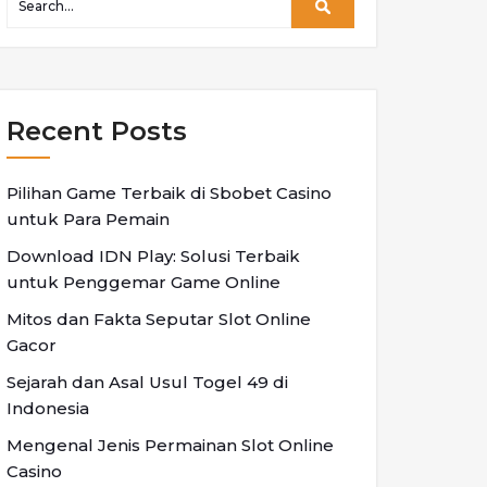
Recent Posts
Pilihan Game Terbaik di Sbobet Casino
untuk Para Pemain
Download IDN Play: Solusi Terbaik
untuk Penggemar Game Online
Mitos dan Fakta Seputar Slot Online
Gacor
Sejarah dan Asal Usul Togel 49 di
Indonesia
Mengenal Jenis Permainan Slot Online
Casino