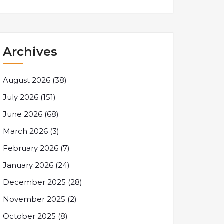
Archives
August 2026
(38)
July 2026
(151)
June 2026
(68)
March 2026
(3)
February 2026
(7)
January 2026
(24)
December 2025
(28)
November 2025
(2)
October 2025
(8)