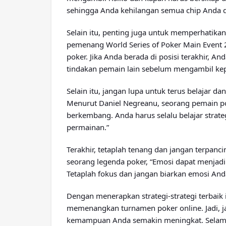
sehingga Anda kehilangan semua chip Anda d
Selain itu, penting juga untuk memperhatika
pemenang World Series of Poker Main Event 
poker. Jika Anda berada di posisi terakhir, 
tindakan pemain lain sebelum mengambil kep
Selain itu, jangan lupa untuk terus belaja
Menurut Daniel Negreanu, seorang pemain po
berkembang. Anda harus selalu belajar strat
permainan.”
Terakhir, tetaplah tenang dan jangan terpanci
seorang legenda poker, “Emosi dapat menjad
Tetaplah fokus dan jangan biarkan emosi And
Dengan menerapkan strategi-strategi terbaik 
memenangkan turnamen poker online. Jadi, j
kemampuan Anda semakin meningkat. Selama