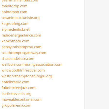
pearlmanilahotel.com
maintdrop.com
bobtoman.com
sosanimauxtunisie.org
kogroofing.com
alpinedentist.net
radioenergiadance.com
kookotheek.com
panayiotislamprou.com
southcampusgateway.com
chateaudelisse.com
wellborncommunityassociation.com
wildwoodfilmfestival.com
westnorthamptonshirejpu.org
hotelbrasile.com
fultonstreetjazz.com
bartlettevents.org
moveablecontainer.com
grupolareina.com