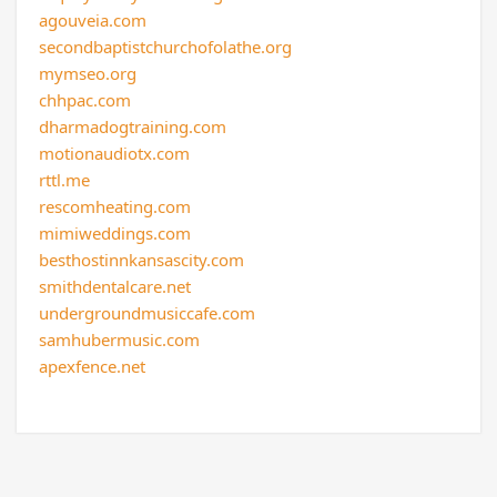
agouveia.com
secondbaptistchurchofolathe.org
mymseo.org
chhpac.com
dharmadogtraining.com
motionaudiotx.com
rttl.me
rescomheating.com
mimiweddings.com
besthostinnkansascity.com
smithdentalcare.net
undergroundmusiccafe.com
samhubermusic.com
apexfence.net