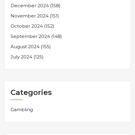
December 2024
(158)
November 2024
(151)
October 2024
(152)
September 2024
(148)
August 2024
(155)
July 2024
(125)
Categories
Gambling