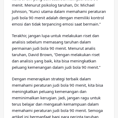
menit. Menurut psikolog taruhan, Dr. Michael
Johnson, “Kunci utama dalam memahami peraturan
judi bola 90 menit adalah dengan memiliki kontrol
emosi dan tidak terpancing emosi saat bermain.”
Terakhir, jangan lupa untuk melakukan riset dan
analisis sebelum memasang taruhan dalam
permainan judi bola 90 menit. Menurut analis
taruhan, David Brown, “Dengan melakukan riset
dan analisis yang baik, kita bisa meningkatkan
peluang kemenangan dalam judi bola 90 menit.”
Dengan menerapkan strategi terbaik dalam
memahami peraturan judi bola 90 menit, kita bisa
meningkatkan peluang kemenangan dan
meminimalkan kerugian. Jadi, jangan ragu untuk
terus belajar dan mengasah kemampuan dalam
memahami peraturan judi bola 90 menit. Semoga
artikel ini bermanfaat bagi para pecinta taruhan