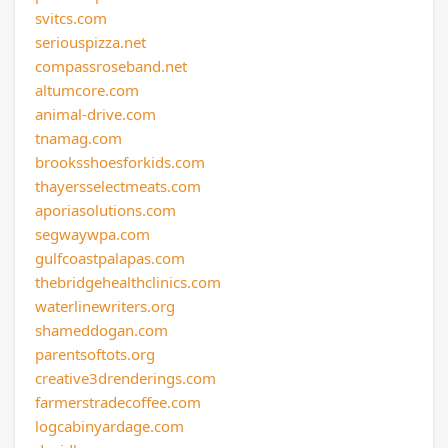
svitcs.com
seriouspizza.net
compassroseband.net
altumcore.com
animal-drive.com
tnamag.com
brooksshoesforkids.com
thayersselectmeats.com
aporiasolutions.com
segwaywpa.com
gulfcoastpalapas.com
thebridgehealthclinics.com
waterlinewriters.org
shameddogan.com
parentsoftots.org
creative3drenderings.com
farmerstradecoffee.com
logcabinyardage.com