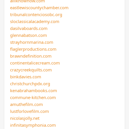
alliknownow.com
eastlewiscountychamber.com
tribunalcontenciosobc.org
sloclassicalacademy.com
dasilvaboards.com
glennabatson.com
strayhornmarina.com
flaglerproductions.com
brawndefinition.com
continentalicecream.com
crazycreekquilts.com
binkdavies.com
christchurchpdx.org
kenabrahambooks.com
commune-kitchen.com
amuthefilm.com
lustforlovefilm.com
nicolasjolly.net
infinitasymphonia.com