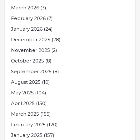
March 2026
(3)
February 2026
(7)
January 2026
(24)
December 2025
(28)
November 2025
(2)
October 2025
(8)
September 2025
(8)
August 2025
(10)
May 2025
(104)
April 2025
(150)
March 2025
(155)
February 2025
(120)
January 2025
(157)