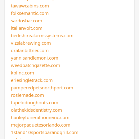
tawawcabins.com
folksemantic.com
sardosbar.com
italianvolt.com
berkshirealarmssystems.com
vizslabrewing.com
dralanbittner.com
yannisandlemoni.com
weedpatchgazette.com
kblinc.com
eriesingletrack.com
pamperedpetsnorthport.com
rosiemade.com
tupelodoughnuts.com
olathekidsdentistry.com
hanleyfuneralhomeinc.com
mejorpaquetesorlando.com
1stand10sportsbarandgrill.com