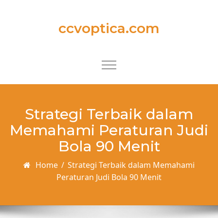
Skip to content
ccvoptica.com
Toggle
navigation
Strategi Terbaik dalam
Memahami Peraturan Judi
Bola 90 Menit
Home
/
Strategi Terbaik dalam Memahami
Peraturan Judi Bola 90 Menit