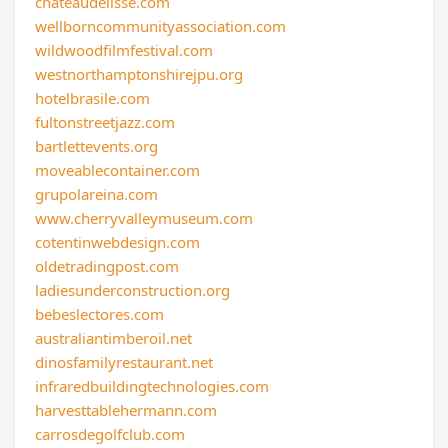
chateaudelisse.com
wellborncommunityassociation.com
wildwoodfilmfestival.com
westnorthamptonshirejpu.org
hotelbrasile.com
fultonstreetjazz.com
bartlettevents.org
moveablecontainer.com
grupolareina.com
www.cherryvalleymuseum.com
cotentinwebdesign.com
oldetradingpost.com
ladiesunderconstruction.org
bebeslectores.com
australiantimberoil.net
dinosfamilyrestaurant.net
infraredbuildingtechnologies.com
harvesttablehermann.com
carrosdegolfclub.com