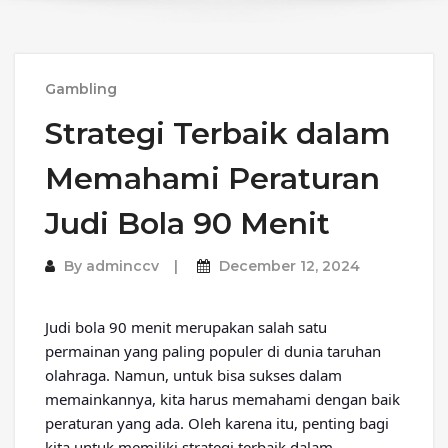
Gambling
Strategi Terbaik dalam
Memahami Peraturan
Judi Bola 90 Menit
By
adminccv
December 12, 2024
Judi bola 90 menit merupakan salah satu
permainan yang paling populer di dunia taruhan
olahraga. Namun, untuk bisa sukses dalam
memainkannya, kita harus memahami dengan baik
peraturan yang ada. Oleh karena itu, penting bagi
kita untuk memiliki strategi terbaik dalam