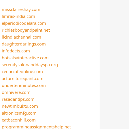
missclaireshay.com
limras-india.com
elperiodicodelara.com
richiesbodyandpaint.net
licindiachennai.com
daughterdarlings.com
infodeets.com
hotsalsainteractive.com
serenitysalonanddayspa.org
cedarcafeonline.com
acfurnituregiant.com
undertenminutes.com
omnivere.com
rasadantips.com
newtimbuktu.com
altronicsmfg.com
eatbaconhill.com
programmingassignmentshelp.net