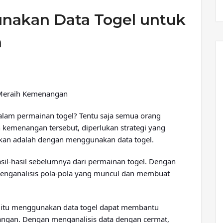
unakan Data Togel untuk
n
k Meraih Kemenangan
alam permainan togel? Tentu saja semua orang
kemenangan tersebut, diperlukan strategi yang
nakan adalah dengan menggunakan data togel.
sil-hasil sebelumnya dari permainan togel. Dengan
enganalisis pola-pola yang muncul dan membuat
i jitu menggunakan data togel dapat membantu
ngan. Dengan menganalisis data dengan cermat,