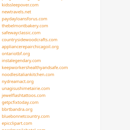
kidssleepover.com
newtravels.net
paydayloansforus.com
thebelmontbakery.com
safewayclassic.com
countrysidewoodcrafts.com
appliancerepairchicagoil.org
ontariotbf.org
instalegendary.com
keepworkershealthyandsafe.com
noodlesitaliankitchen.com
nydreamact.org
unagisushimetairie.com
jewelflashtattoos.com
getpcfixtoday.com
bbrtbandra.org
bluebonnetcountry.com
epicclipart.com