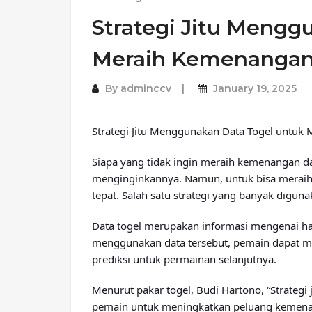
Strategi Jitu Mengg
Meraih Kemenanga
By
adminccv
January 19, 2025
Strategi Jitu Menggunakan Data Togel untu
Siapa yang tidak ingin meraih kemenangan d
menginginkannya. Namun, untuk bisa meraih 
tepat. Salah satu strategi yang banyak digu
Data togel merupakan informasi mengenai ha
menggunakan data tersebut, pemain dapat m
prediksi untuk permainan selanjutnya.
Menurut pakar togel, Budi Hartono, “Strateg
pemain untuk meningkatkan peluang kemena