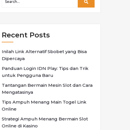
Recent Posts
Inilah Link Alternatif Sbobet yang Bisa
Dipercaya
Panduan Login IDN Play: Tips dan Trik
untuk Pengguna Baru
Tantangan Bermain Mesin Slot dan Cara
Mengatasinya
Tips Ampuh Menang Main Togel Link
Online
Strategi Ampuh Menang Bermain Slot
Online di Kasino