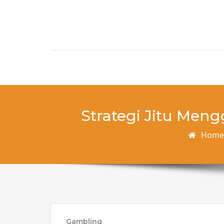
Skip to content
Strategi Jitu Me
Home
Gambling