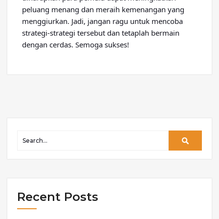
peluang menang dan meraih kemenangan yang
menggiurkan. Jadi, jangan ragu untuk mencoba
strategi-strategi tersebut dan tetaplah bermain
dengan cerdas. Semoga sukses!
Recent Posts