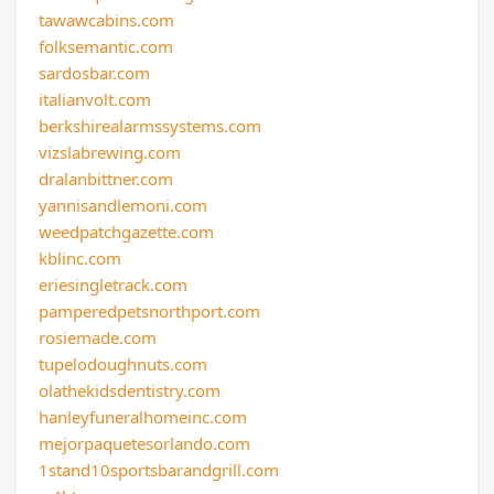
tawawcabins.com
folksemantic.com
sardosbar.com
italianvolt.com
berkshirealarmssystems.com
vizslabrewing.com
dralanbittner.com
yannisandlemoni.com
weedpatchgazette.com
kblinc.com
eriesingletrack.com
pamperedpetsnorthport.com
rosiemade.com
tupelodoughnuts.com
olathekidsdentistry.com
hanleyfuneralhomeinc.com
mejorpaquetesorlando.com
1stand10sportsbarandgrill.com