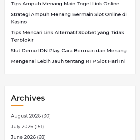
Tips Ampuh Menang Main Togel Link Online
Strategi Ampuh Menang Bermain Slot Online di
Kasino
Tips Mencari Link Alternatif Sbobet yang Tidak
Terblokir
Slot Demo IDN Play: Cara Bermain dan Menang
Mengenal Lebih Jauh tentang RTP Slot Hari Ini
Archives
August 2026
(30)
July 2026
(151)
June 2026
(68)