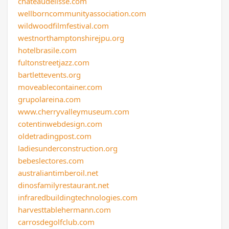
chateaudelisse.com
wellborncommunityassociation.com
wildwoodfilmfestival.com
westnorthamptonshirejpu.org
hotelbrasile.com
fultonstreetjazz.com
bartlettevents.org
moveablecontainer.com
grupolareina.com
www.cherryvalleymuseum.com
cotentinwebdesign.com
oldetradingpost.com
ladiesunderconstruction.org
bebeslectores.com
australiantimberoil.net
dinosfamilyrestaurant.net
infraredbuildingtechnologies.com
harvesttablehermann.com
carrosdegolfclub.com