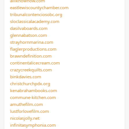
alliknownow.com
eastlewiscountychamber.com
tribunalcontenciosobc.org
sloclassicalacademy.com
dasilvaboards.com
glennabatson.com
strayhornmarina.com
flaglerproductions.com
brawndefinition.com
continentalicecream.com
crazycreekquilts.com
binkdavies.com
christchurchpdx.org
kenabrahambooks.com
commune-kitchen.com
amuthefilm.com
lustforlovefilm.com
nicolasjolly.net
infinitasymphonia.com