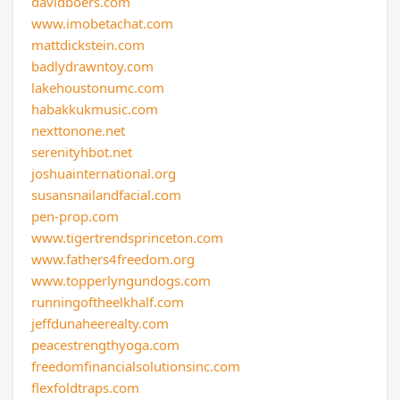
davidboers.com
www.imobetachat.com
mattdickstein.com
badlydrawntoy.com
lakehoustonumc.com
habakkukmusic.com
nexttonone.net
serenityhbot.net
joshuainternational.org
susansnailandfacial.com
pen-prop.com
www.tigertrendsprinceton.com
www.fathers4freedom.org
www.topperlyngundogs.com
runningoftheelkhalf.com
jeffdunaheerealty.com
peacestrengthyoga.com
freedomfinancialsolutionsinc.com
flexfoldtraps.com