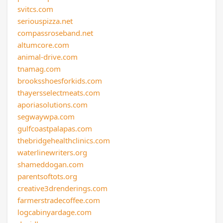
svitcs.com
seriouspizza.net
compassroseband.net
altumcore.com
animal-drive.com
tnamag.com
brooksshoesforkids.com
thayersselectmeats.com
aporiasolutions.com
segwaywpa.com
gulfcoastpalapas.com
thebridgehealthclinics.com
waterlinewriters.org
shameddogan.com
parentsoftots.org
creative3drenderings.com
farmerstradecoffee.com
logcabinyardage.com