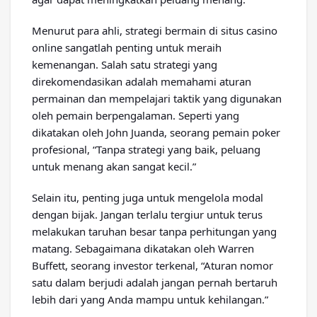
Menurut para ahli, strategi bermain di situs casino
online sangatlah penting untuk meraih
kemenangan. Salah satu strategi yang
direkomendasikan adalah memahami aturan
permainan dan mempelajari taktik yang digunakan
oleh pemain berpengalaman. Seperti yang
dikatakan oleh John Juanda, seorang pemain poker
profesional, “Tanpa strategi yang baik, peluang
untuk menang akan sangat kecil.”
Selain itu, penting juga untuk mengelola modal
dengan bijak. Jangan terlalu tergiur untuk terus
melakukan taruhan besar tanpa perhitungan yang
matang. Sebagaimana dikatakan oleh Warren
Buffett, seorang investor terkenal, “Aturan nomor
satu dalam berjudi adalah jangan pernah bertaruh
lebih dari yang Anda mampu untuk kehilangan.”