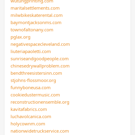
wutungprinting.com
maritalsettlements.com
milwbikeskaterental.com
baymontjacksonms.com
townofaltonany.com
pglax.org
negativespacecleveland.com
liuteriapaoletti.com
sunriseandgoodpeople.com
chinesedrywallproblem.com
bendthreesistersinn.com
stjohns-flossmoor.org
funnyboneusa.com
cookiedustermusic.com
reconstructionensemble.org
kavitafabrics.com
luchavolcanica.com
holycownm.com
nationwidetruckservice.com