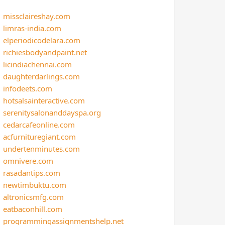
missclaireshay.com
limras-india.com
elperiodicodelara.com
richiesbodyandpaint.net
licindiachennai.com
daughterdarlings.com
infodeets.com
hotsalsainteractive.com
serenitysalonanddayspa.org
cedarcafeonline.com
acfurnituregiant.com
undertenminutes.com
omnivere.com
rasadantips.com
newtimbuktu.com
altronicsmfg.com
eatbaconhill.com
programmingassignmentshelp.net