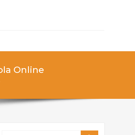
la Online
e