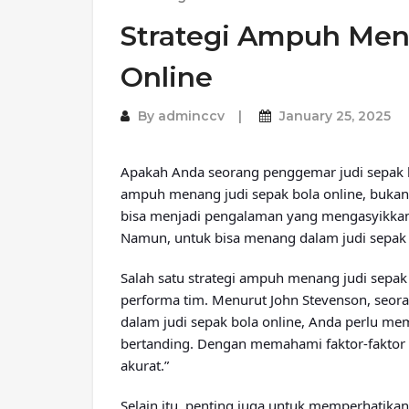
Strategi Ampuh Men
Online
By
adminccv
January 25, 2025
Apakah Anda seorang penggemar judi sepak bol
ampuh menang judi sepak bola online, buka
bisa menjadi pengalaman yang mengasyikkan,
Namun, untuk bisa menang dalam judi sepak b
Salah satu strategi ampuh menang judi sepak
performa tim. Menurut John Stevenson, seora
dalam judi sepak bola online, Anda perlu me
bertanding. Dengan memahami faktor-faktor 
akurat.”
Selain itu, penting juga untuk memperhatikan