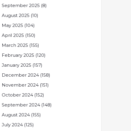
September 2025
(8)
August 2025
(10)
May 2025
(104)
April 2025
(150)
March 2025
(155)
February 2025
(120)
January 2025
(157)
December 2024
(158)
November 2024
(151)
October 2024
(152)
September 2024
(148)
August 2024
(155)
July 2024
(125)