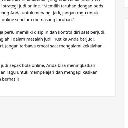
i strategi judi online, “Memilih taruhan dengan odds
ang Anda untuk menang. Jadi, jangan ragu untuk
i online sebelum memasang taruhan.”
perlu memiliki disiplin dan kontrol diri saat berjudi.
 ahli dalam masalah judi, “Ketika Anda berjudi,
diri. Jangan terbawa emosi saat mengalami kekalahan,
udi sepak bola online, Anda bisa meningkatkan
gan ragu untuk mempelajari dan mengaplikasikan
 berhasil!