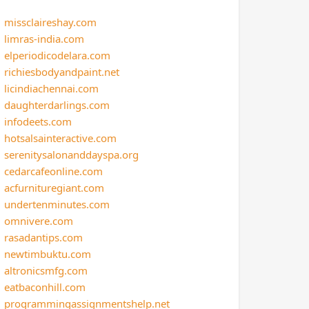
missclaireshay.com
limras-india.com
elperiodicodelara.com
richiesbodyandpaint.net
licindiachennai.com
daughterdarlings.com
infodeets.com
hotsalsainteractive.com
serenitysalonanddayspa.org
cedarcafeonline.com
acfurnituregiant.com
undertenminutes.com
omnivere.com
rasadantips.com
newtimbuktu.com
altronicsmfg.com
eatbaconhill.com
programmingassignmentshelp.net