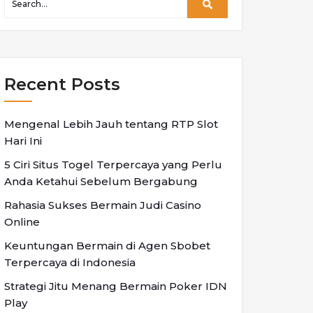
Recent Posts
Mengenal Lebih Jauh tentang RTP Slot
Hari Ini
5 Ciri Situs Togel Terpercaya yang Perlu
Anda Ketahui Sebelum Bergabung
Rahasia Sukses Bermain Judi Casino
Online
Keuntungan Bermain di Agen Sbobet
Terpercaya di Indonesia
Strategi Jitu Menang Bermain Poker IDN
Play