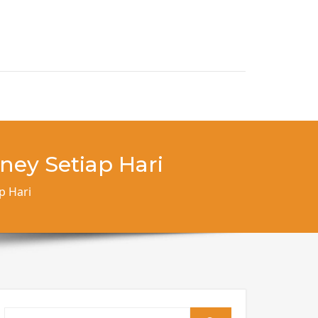
ey Setiap Hari
p Hari