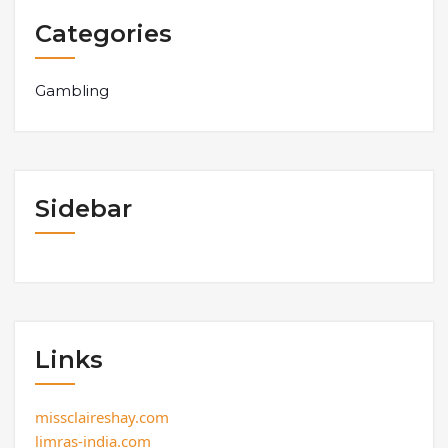
Categories
Gambling
Sidebar
Links
missclaireshay.com
limras-india.com