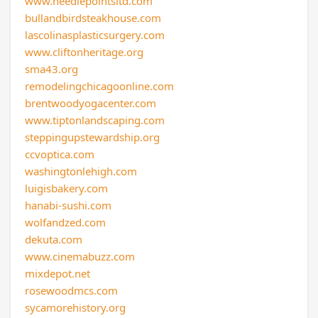
www.needlepointsltd.com
bullandbirdsteakhouse.com
lascolinasplasticsurgery.com
www.cliftonheritage.org
sma43.org
remodelingchicagoonline.com
brentwoodyogacenter.com
www.tiptonlandscaping.com
steppingupstewardship.org
ccvoptica.com
washingtonlehigh.com
luigisbakery.com
hanabi-sushi.com
wolfandzed.com
dekuta.com
www.cinemabuzz.com
mixdepot.net
rosewoodmcs.com
sycamorehistory.org