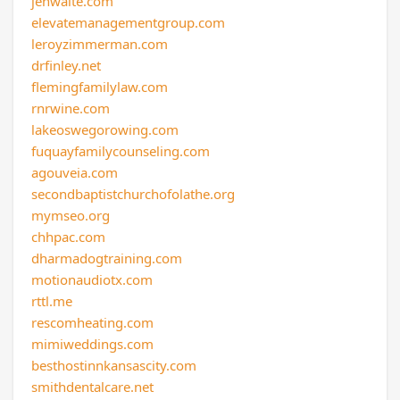
jenwaite.com
elevatemanagementgroup.com
leroyzimmerman.com
drfinley.net
flemingfamilylaw.com
rnrwine.com
lakeoswegorowing.com
fuquayfamilycounseling.com
agouveia.com
secondbaptistchurchofolathe.org
mymseo.org
chhpac.com
dharmadogtraining.com
motionaudiotx.com
rttl.me
rescomheating.com
mimiweddings.com
besthostinnkansascity.com
smithdentalcare.net