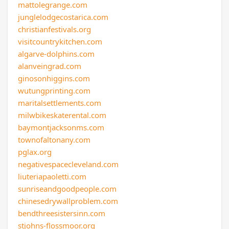
mattolegrange.com
junglelodgecostarica.com
christianfestivals.org
visitcountrykitchen.com
algarve-dolphins.com
alanveingrad.com
ginosonhiggins.com
wutungprinting.com
maritalsettlements.com
milwbikeskaterental.com
baymontjacksonms.com
townofaltonany.com
pglax.org
negativespacecleveland.com
liuteriapaoletti.com
sunriseandgoodpeople.com
chinesedrywallproblem.com
bendthreesistersinn.com
stjohns-flossmoor.org