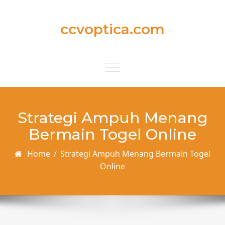
Skip to content
ccvoptica.com
Toggle
navigation
Strategi Ampuh Menang
Bermain Togel Online
Home
/
Strategi Ampuh Menang Bermain Togel
Online