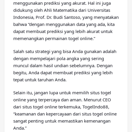
menggunakan prediksi yang akurat. Hal ini juga
didukung oleh Ahli Matematika dari Universitas
Indonesia, Prof. Dr. Budi Santoso, yang menyatakan
bahwa “dengan menggunakan data yang ada, kita
dapat membuat prediksi yang lebih akurat untuk
memenangkan permainan togel online.”
Salah satu strategi yang bisa Anda gunakan adalah
dengan mempelajari pola angka yang sering
muncul dalam hasil undian sebelumnya. Dengan
begitu, Anda dapat membuat prediksi yang lebih
tepat untuk taruhan Anda.
Selain itu, jangan lupa untuk memilih situs togel
online yang terpercaya dan aman. Menurut CEO
dari situs togel online terkemuka, TogelIndo88,
“keamanan dan kepercayaan dari situs togel online
sangat penting untuk memastikan kemenangan
Anda.”