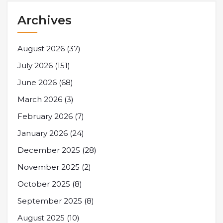
Archives
August 2026
(37)
July 2026
(151)
June 2026
(68)
March 2026
(3)
February 2026
(7)
January 2026
(24)
December 2025
(28)
November 2025
(2)
October 2025
(8)
September 2025
(8)
August 2025
(10)