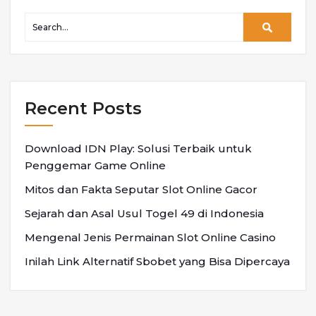
Recent Posts
Download IDN Play: Solusi Terbaik untuk
Penggemar Game Online
Mitos dan Fakta Seputar Slot Online Gacor
Sejarah dan Asal Usul Togel 49 di Indonesia
Mengenal Jenis Permainan Slot Online Casino
Inilah Link Alternatif Sbobet yang Bisa Dipercaya