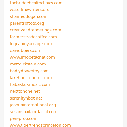
thebridgehealthclinics.com
waterlinewriters.org
shameddogan.com
parentsoftots.org
creative3drenderings.com
farmerstradecoffee.com
logcabinyardage.com
davidboers.com
www.imobetachat.com
mattdickstein.com
badlydrawntoy.com
lakehoustonumc.com
habakkukmusic.com
nexttonone.net
serenityhbot.net
joshuainternational.org
susansnailandfacial.com
pen-prop.com
www.tigertrendsprinceton.com