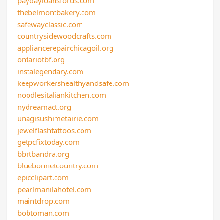
paydayloansforus.com
thebelmontbakery.com
safewayclassic.com
countrysidewoodcrafts.com
appliancerepairchicagoil.org
ontariotbf.org
instalegendary.com
keepworkershealthyandsafe.com
noodlesitaliankitchen.com
nydreamact.org
unagisushimetairie.com
jewelflashtattoos.com
getpcfixtoday.com
bbrtbandra.org
bluebonnetcountry.com
epicclipart.com
pearlmanilahotel.com
maintdrop.com
bobtoman.com