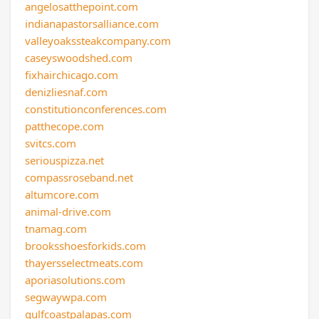
angelosatthepoint.com
indianapastorsalliance.com
valleyoakssteakcompany.com
caseyswoodshed.com
fixhairchicago.com
denizliesnaf.com
constitutionconferences.com
patthecope.com
svitcs.com
seriouspizza.net
compassroseband.net
altumcore.com
animal-drive.com
tnamag.com
brooksshoesforkids.com
thayersselectmeats.com
aporiasolutions.com
segwaywpa.com
gulfcoastpalapas.com