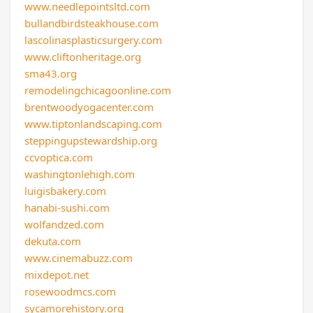
www.needlepointsltd.com
bullandbirdsteakhouse.com
lascolinasplasticsurgery.com
www.cliftonheritage.org
sma43.org
remodelingchicagoonline.com
brentwoodyogacenter.com
www.tiptonlandscaping.com
steppingupstewardship.org
ccvoptica.com
washingtonlehigh.com
luigisbakery.com
hanabi-sushi.com
wolfandzed.com
dekuta.com
www.cinemabuzz.com
mixdepot.net
rosewoodmcs.com
sycamorehistory.org