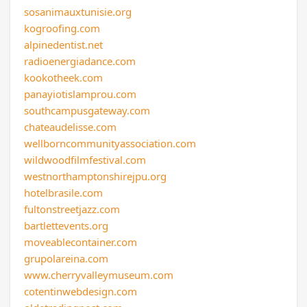
sosanimauxtunisie.org
kogroofing.com
alpinedentist.net
radioenergiadance.com
kookotheek.com
panayiotislamprou.com
southcampusgateway.com
chateaudelisse.com
wellborncommunityassociation.com
wildwoodfilmfestival.com
westnorthamptonshirejpu.org
hotelbrasile.com
fultonstreetjazz.com
bartlettevents.org
moveablecontainer.com
grupolareina.com
www.cherryvalleymuseum.com
cotentinwebdesign.com