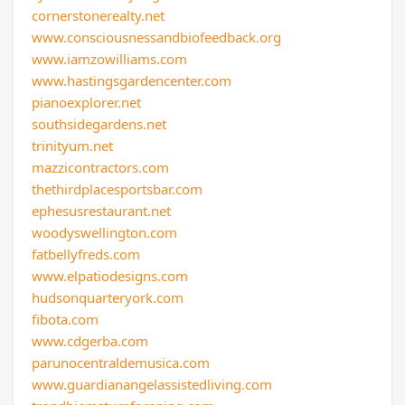
cornerstonerealty.net
www.consciousnessandbiofeedback.org
www.iamzowilliams.com
www.hastingsgardencenter.com
pianoexplorer.net
southsidegardens.net
trinityum.net
mazzicontractors.com
thethirdplacesportsbar.com
ephesusrestaurant.net
woodyswellington.com
fatbellyfreds.com
www.elpatiodesigns.com
hudsonquarteryork.com
fibota.com
www.cdgerba.com
parunocentraldemusica.com
www.guardianangelassistedliving.com