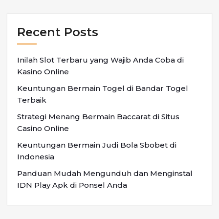
Recent Posts
Inilah Slot Terbaru yang Wajib Anda Coba di
Kasino Online
Keuntungan Bermain Togel di Bandar Togel
Terbaik
Strategi Menang Bermain Baccarat di Situs
Casino Online
Keuntungan Bermain Judi Bola Sbobet di
Indonesia
Panduan Mudah Mengunduh dan Menginstal
IDN Play Apk di Ponsel Anda