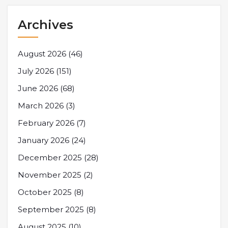
Archives
August 2026
(46)
July 2026
(151)
June 2026
(68)
March 2026
(3)
February 2026
(7)
January 2026
(24)
December 2025
(28)
November 2025
(2)
October 2025
(8)
September 2025
(8)
August 2025
(10)