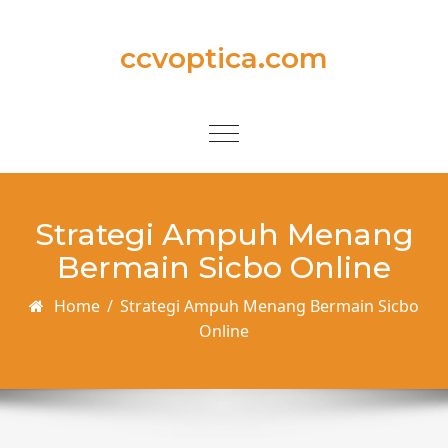
Skip to content
ccvoptica.com
Toggle
navigation
Strategi Ampuh Menang
Bermain Sicbo Online
Home
/
Strategi Ampuh Menang Bermain Sicbo
Online