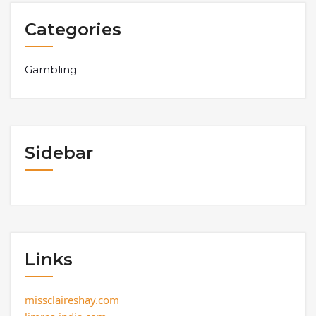
Categories
Gambling
Sidebar
Links
missclaireshay.com