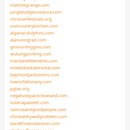
mattolegrange.com
junglelodgecostarica.com
christianfestivals.org
visitcountrykitchen.com
algarve-dolphins.com
alanveingrad.com
ginosonhiggins.com
wutungprinting.com
maritalsettlements.com
milwbikeskaterental.com
baymontjacksonms.com
townofaltonany.com
pglax.org
negativespacecleveland.com
liuteriapaoletti.com
sunriseandgoodpeople.com
chinesedrywallproblem.com
bendthreesistersinn.com