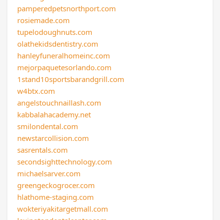
pamperedpetsnorthport.com
rosiemade.com
tupelodoughnuts.com
olathekidsdentistry.com
hanleyfuneralhomeinc.com
mejorpaquetesorlando.com
1stand10sportsbarandgrill.com
w4btx.com
angelstouchnaillash.com
kabbalahacademy.net
smilondental.com
newstarcollision.com
sasrentals.com
secondsighttechnology.com
michaelsarver.com
greengeckogrocer.com
hlathome-staging.com
wokteriyakitargetmall.com