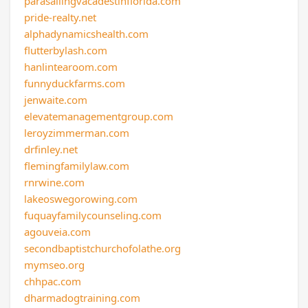
parasailingvacadestinflorida.com
pride-realty.net
alphadynamicshealth.com
flutterbylash.com
hanlintearoom.com
funnyduckfarms.com
jenwaite.com
elevatemanagementgroup.com
leroyzimmerman.com
drfinley.net
flemingfamilylaw.com
rnrwine.com
lakeoswegorowing.com
fuquayfamilycounseling.com
agouveia.com
secondbaptistchurchofolathe.org
mymseo.org
chhpac.com
dharmadogtraining.com