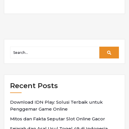
Recent Posts
Download IDN Play: Solusi Terbaik untuk
Penggemar Game Online
Mitos dan Fakta Seputar Slot Online Gacor
Sejarah dan Asal Usul Togel 49 di Indonesia