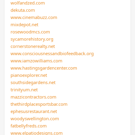
wolfandzed.com
dekuta.com
www.cinemabuzz.com
mixdepot.net
rosewoodmcs.com
sycamorehistory.org
cornerstonerealty.net
www.consciousnessandbiofeedback.org
www.iamzowilliams.com
www.hastingsgardencenter.com
pianoexplorer.net
southsidegardens.net
trinityum.net
mazzicontractors.com
thethirdplacesportsbar.com
ephesusrestaurant.net
woodyswellington.com
fatbellyfreds.com
www.elpatiodesigns.com