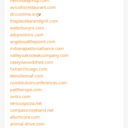
neilfindlaymsp.com
avicollisrestaurant.com
drcconline.org
v
theplacebarandgrill.com
waterburyrx.com
advpoolsinc.com
angelosatthepoint.com
indianapastorsalliance.com
valleyoakssteakcompany.com
caseyswoodshed.com
fixhairchicago.com
denizliesnaf.com
constitutionconferences.com
patthecope.com
svitcs.com
seriouspizza.net
compassroseband.net
altumcore.com
animal-drive.com