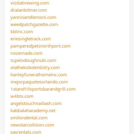
vizslabrewing.com
dralanbittner.com
yannisandlemoni.com
weedpatchgazette.com
kblinc.com
eriesingletrack.com
pamperedpetsnorthport.com
rosiemade.com
tupelodoughnuts.com
olathekidsdentistry.com
hanleyfuneralhomeinc.com
mejorpaquetesorlando.com
1stand10sportsbarandgrill.com
w4btx.com
angelstouchnaillash.com
kabbalahacademy.net
smilondental.com
newstarcollision.com
sasrentals.com