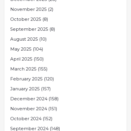
November 2025
(2)
October 2025
(8)
September 2025
(8)
August 2025
(10)
May 2025
(104)
April 2025
(150)
March 2025
(155)
February 2025
(120)
January 2025
(157)
December 2024
(158)
November 2024
(151)
October 2024
(152)
September 2024
(148)