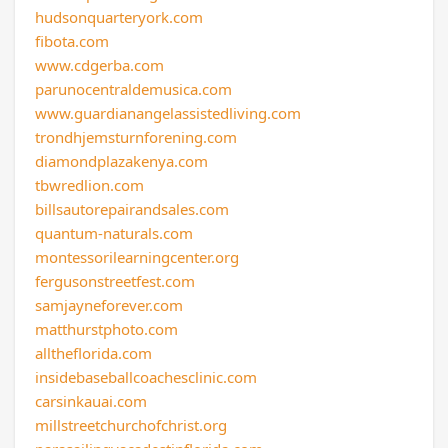
hudsonquarteryork.com
fibota.com
www.cdgerba.com
parunocentraldemusica.com
www.guardianangelassistedliving.com
trondhjemsturnforening.com
diamondplazakenya.com
tbwredlion.com
billsautorepairandsales.com
quantum-naturals.com
montessorilearningcenter.org
fergusonstreetfest.com
samjayneforever.com
matthurstphoto.com
alltheflorida.com
insidebaseballcoachesclinic.com
carsinkauai.com
millstreetchurchofchrist.org