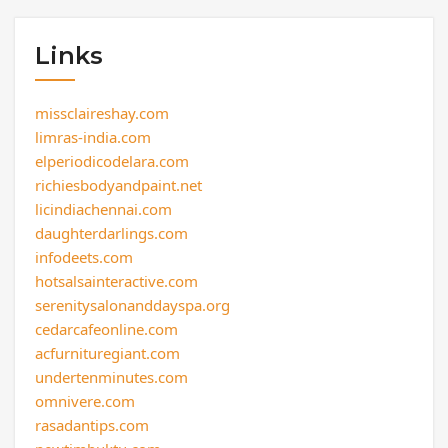
Links
missclaireshay.com
limras-india.com
elperiodicodelara.com
richiesbodyandpaint.net
licindiachennai.com
daughterdarlings.com
infodeets.com
hotsalsainteractive.com
serenitysalonanddayspa.org
cedarcafeonline.com
acfurnituregiant.com
undertenminutes.com
omnivere.com
rasadantips.com