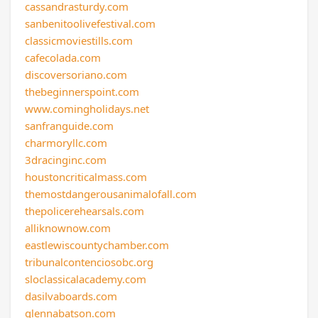
cassandrasturdy.com
sanbenitoolivefestival.com
classicmoviestills.com
cafecolada.com
discoversoriano.com
thebeginnerspoint.com
www.comingholidays.net
sanfranguide.com
charmoryllc.com
3dracinginc.com
houstoncriticalmass.com
themostdangerousanimalofall.com
thepolicerehearsals.com
alliknownow.com
eastlewiscountychamber.com
tribunalcontenciosobc.org
sloclassicalacademy.com
dasilvaboards.com
glennabatson.com