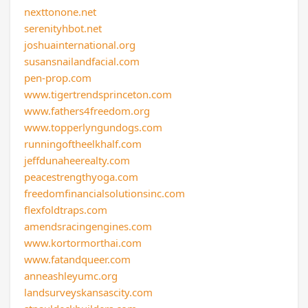
nexttonone.net
serenityhbot.net
joshuainternational.org
susansnailandfacial.com
pen-prop.com
www.tigertrendsprinceton.com
www.fathers4freedom.org
www.topperlyngundogs.com
runningoftheelkhalf.com
jeffdunaheerealty.com
peacestrengthyoga.com
freedomfinancialsolutionsinc.com
flexfoldtraps.com
amendsracingengines.com
www.kortormorthai.com
www.fatandqueer.com
anneashleyumc.org
landsurveyskansascity.com