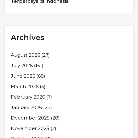
Terpercaya di Indonesia
Archives
August 2026
(27)
July 2026
(151)
June 2026
(68)
March 2026
(3)
February 2026
(7)
January 2026
(24)
December 2025
(28)
November 2025
(2)