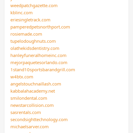
weedpatchgazette.com
kblinc.com
eriesingletrack.com
pamperedpetsnorthport.com
rosiemade.com
tupelodoughnuts.com
olathekidsdentistry.com
hanleyfuneralhomeinc.com
mejorpaquetesorlando.com
1stand10sportsbarandgrill.com
w4btx.com
angelstouchnaillash.com
kabbalahacademy.net
smilondental.com
newstarcollision.com
sasrentals.com
secondsighttechnology.com
michaelsarver.com