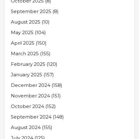
October 2025
(8)
September 2025
(8)
August 2025
(10)
May 2025
(104)
April 2025
(150)
March 2025
(155)
February 2025
(120)
January 2025
(157)
December 2024
(158)
November 2024
(151)
October 2024
(152)
September 2024
(148)
August 2024
(155)
July 2024
(125)