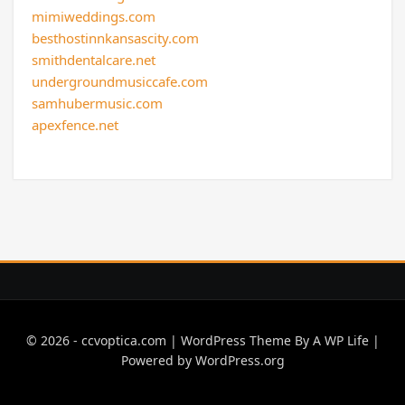
mimiweddings.com
besthostinnkansascity.com
smithdentalcare.net
undergroundmusiccafe.com
samhubermusic.com
apexfence.net
© 2026 - ccvoptica.com | WordPress Theme By
A WP Life
|
Powered by
WordPress.org