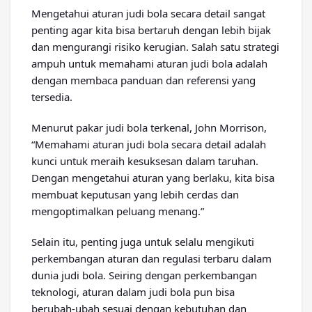
Mengetahui aturan judi bola secara detail sangat
penting agar kita bisa bertaruh dengan lebih bijak
dan mengurangi risiko kerugian. Salah satu strategi
ampuh untuk memahami aturan judi bola adalah
dengan membaca panduan dan referensi yang
tersedia.
Menurut pakar judi bola terkenal, John Morrison,
“Memahami aturan judi bola secara detail adalah
kunci untuk meraih kesuksesan dalam taruhan.
Dengan mengetahui aturan yang berlaku, kita bisa
membuat keputusan yang lebih cerdas dan
mengoptimalkan peluang menang.”
Selain itu, penting juga untuk selalu mengikuti
perkembangan aturan dan regulasi terbaru dalam
dunia judi bola. Seiring dengan perkembangan
teknologi, aturan dalam judi bola pun bisa
berubah-ubah sesuai dengan kebutuhan dan