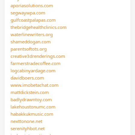
aporiasolutions.com
segwaywpa.com
gulfcoastpalapas.com
thebridgehealthclinics.com
waterlinewriters.org
shameddogan.com
parentsoftots.org
creative3drenderings.com
farmerstradecoffee.com
logcabinyardage.com
davidboers.com
www.imobetachat.com
mattdickstein.com
badlydrawntoy.com
lakehoustonumc.com
habakkukmusic.com
nexttonone.net
serenityhbot.net