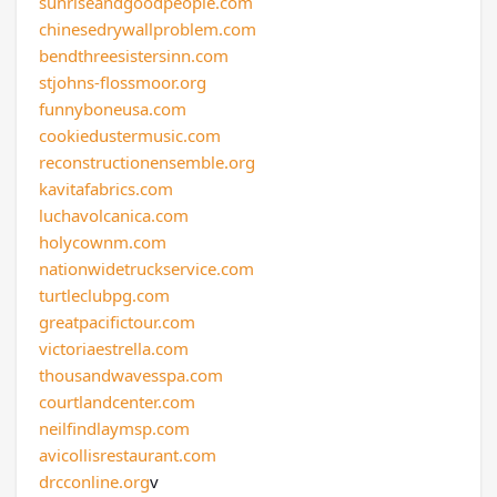
sunriseandgoodpeople.com
chinesedrywallproblem.com
bendthreesistersinn.com
stjohns-flossmoor.org
funnyboneusa.com
cookiedustermusic.com
reconstructionensemble.org
kavitafabrics.com
luchavolcanica.com
holycownm.com
nationwidetruckservice.com
turtleclubpg.com
greatpacifictour.com
victoriaestrella.com
thousandwavesspa.com
courtlandcenter.com
neilfindlaymsp.com
avicollisrestaurant.com
drcconline.org
v