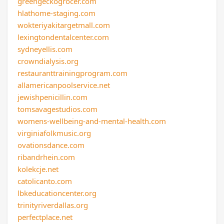
greengeckogrocer.com
hlathome-staging.com
wokteriyakitargetmall.com
lexingtondentalcenter.com
sydneyellis.com
crowndialysis.org
restauranttrainingprogram.com
allamericanpoolservice.net
jewishpenicillin.com
tomsavagestudios.com
womens-wellbeing-and-mental-health.com
virginiafolkmusic.org
ovationsdance.com
ribandrhein.com
kolekcje.net
catolicanto.com
lbkeducationcenter.org
trinityriverdallas.org
perfectplace.net