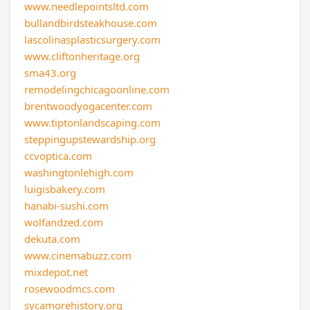
www.needlepointsltd.com
bullandbirdsteakhouse.com
lascolinasplasticsurgery.com
www.cliftonheritage.org
sma43.org
remodelingchicagoonline.com
brentwoodyogacenter.com
www.tiptonlandscaping.com
steppingupstewardship.org
ccvoptica.com
washingtonlehigh.com
luigisbakery.com
hanabi-sushi.com
wolfandzed.com
dekuta.com
www.cinemabuzz.com
mixdepot.net
rosewoodmcs.com
sycamorehistory.org