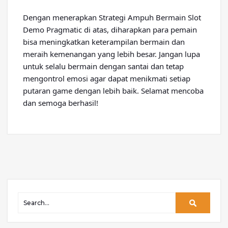
Dengan menerapkan Strategi Ampuh Bermain Slot
Demo Pragmatic di atas, diharapkan para pemain
bisa meningkatkan keterampilan bermain dan
meraih kemenangan yang lebih besar. Jangan lupa
untuk selalu bermain dengan santai dan tetap
mengontrol emosi agar dapat menikmati setiap
putaran game dengan lebih baik. Selamat mencoba
dan semoga berhasil!