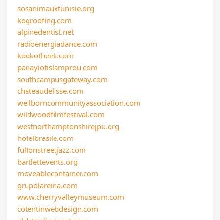
sosanimauxtunisie.org
kogroofing.com
alpinedentist.net
radioenergiadance.com
kookotheek.com
panayiotislamprou.com
southcampusgateway.com
chateaudelisse.com
wellborncommunityassociation.com
wildwoodfilmfestival.com
westnorthamptonshirejpu.org
hotelbrasile.com
fultonstreetjazz.com
bartlettevents.org
moveablecontainer.com
grupolareina.com
www.cherryvalleymuseum.com
cotentinwebdesign.com