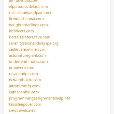
limras-india.com
elperiodicodelara.com
richiesbodyandpaint.net
licindiachennai.com
daughterdarlings.com
infodeets.com
hotsalsainteractive.com
serenitysalonanddayspa.org
cedarcafeonline.com
acfurnituregiant.com
undertenminutes.com
omnivere.com
rasadantips.com
newtimbuktu.com
altronicsmfg.com
eatbaconhill.com
programmingassignmentshelp.net
kidssleepover.com
newtravels.net