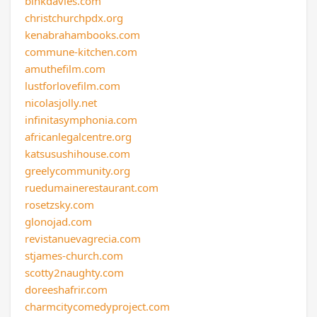
binkdavies.com
christchurchpdx.org
kenabrahambooks.com
commune-kitchen.com
amuthefilm.com
lustforlovefilm.com
nicolasjolly.net
infinitasymphonia.com
africanlegalcentre.org
katsusushihouse.com
greelycommunity.org
ruedumainerestaurant.com
rosetzsky.com
glonojad.com
revistanuevagrecia.com
stjames-church.com
scotty2naughty.com
doreeshafrir.com
charmcitycomedyproject.com