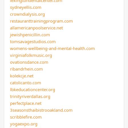
lexingtondentalcenter.com
sydneyellis.com
crowndialysis.org
restauranttrainingprogram.com
allamericanpoolservice.net
jewishpenicillin.com
tomsavagestudios.com
womens-wellbeing-and-mental-health.com
virginiafolkmusic.org
ovationsdance.com
ribandrhein.com
kolekcje.net
catolicanto.com
lbkeducationcenter.org
trinityriverdallas.org
perfectplace.net
3seasonsthaibistrooakland.com
scribblefire.com
yogaexpo.org