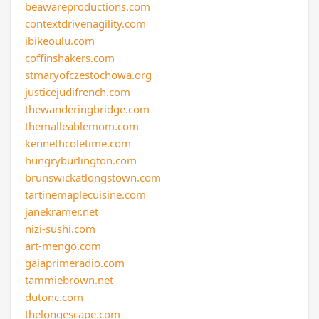
beawareproductions.com
contextdrivenagility.com
ibikeoulu.com
coffinshakers.com
stmaryofczestochowa.org
justicejudifrench.com
thewanderingbridge.com
themalleablemom.com
kennethcoletime.com
hungryburlington.com
brunswickatlongstown.com
tartinemaplecuisine.com
janekramer.net
nizi-sushi.com
art-mengo.com
gaiaprimeradio.com
tammiebrown.net
dutonc.com
thelongescape.com