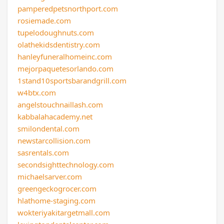
pamperedpetsnorthport.com
rosiemade.com
tupelodoughnuts.com
olathekidsdentistry.com
hanleyfuneralhomeinc.com
mejorpaquetesorlando.com
1stand10sportsbarandgrill.com
w4btx.com
angelstouchnaillash.com
kabbalahacademy.net
smilondental.com
newstarcollision.com
sasrentals.com
secondsighttechnology.com
michaelsarver.com
greengeckogrocer.com
hlathome-staging.com
wokteriyakitargetmall.com