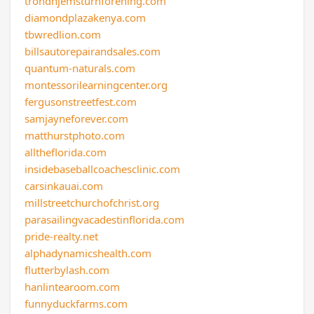
trondhjemsturnforening.com
diamondplazakenya.com
tbwredlion.com
billsautorepairandsales.com
quantum-naturals.com
montessorilearningcenter.org
fergusonstreetfest.com
samjayneforever.com
matthurstphoto.com
alltheflorida.com
insidebaseballcoachesclinic.com
carsinkauai.com
millstreetchurchofchrist.org
parasailingvacadestinflorida.com
pride-realty.net
alphadynamicshealth.com
flutterbylash.com
hanlintearoom.com
funnyduckfarms.com