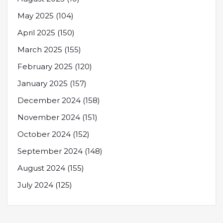
May 2025
(104)
April 2025
(150)
March 2025
(155)
February 2025
(120)
January 2025
(157)
December 2024
(158)
November 2024
(151)
October 2024
(152)
September 2024
(148)
August 2024
(155)
July 2024
(125)