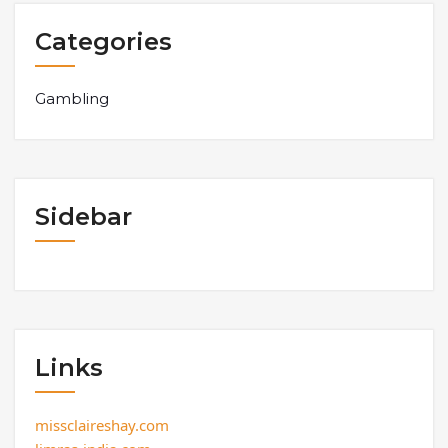
Categories
Gambling
Sidebar
Links
missclaireshay.com