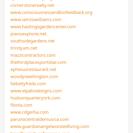
cornerstonerealty.net
www.consciousnessandbiofeedback.org
www.iamzowilliams.com
www.hastingsgardencenter.com
pianoexplorer.net
southsidegardens.net
trinityum.net
mazzicontractors.com
thethirdplacesportsbar.com
ephesusrestaurant.net
woodyswellington.com
fatbellyfreds.com
www.elpatiodesigns.com
hudsonquarteryork.com
fibota.com
www.cdgerba.com
parunocentraldemusica.com
www.guardianangelassistedliving.com