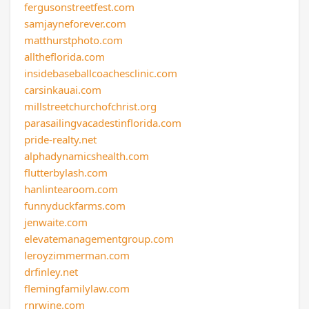
fergusonstreetfest.com
samjayneforever.com
matthurstphoto.com
alltheflorida.com
insidebaseballcoachesclinic.com
carsinkauai.com
millstreetchurchofchrist.org
parasailingvacadestinflorida.com
pride-realty.net
alphadynamicshealth.com
flutterbylash.com
hanlintearoom.com
funnyduckfarms.com
jenwaite.com
elevatemanagementgroup.com
leroyzimmerman.com
drfinley.net
flemingfamilylaw.com
rnrwine.com