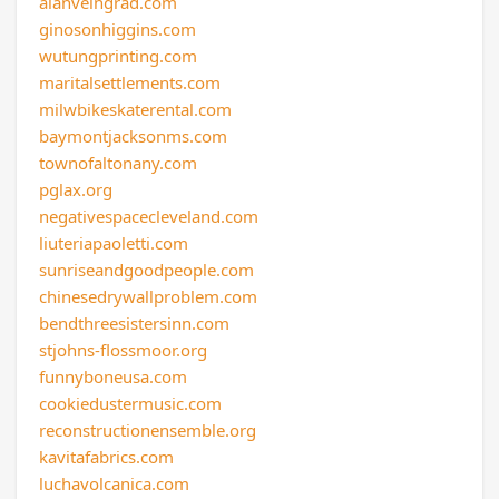
alanveingrad.com
ginosonhiggins.com
wutungprinting.com
maritalsettlements.com
milwbikeskaterental.com
baymontjacksonms.com
townofaltonany.com
pglax.org
negativespacecleveland.com
liuteriapaoletti.com
sunriseandgoodpeople.com
chinesedrywallproblem.com
bendthreesistersinn.com
stjohns-flossmoor.org
funnyboneusa.com
cookiedustermusic.com
reconstructionensemble.org
kavitafabrics.com
luchavolcanica.com