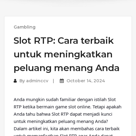
Gambling
Slot RTP: Cara terbaik
untuk meningkatkan
peluang menang Anda
By
adminccv
October 14, 2024
Anda mungkin sudah familiar dengan istilah Slot
RTP ketika bermain game slot online. Tetapi apakah
Anda tahu bahwa Slot RTP dapat menjadi kunci
untuk meningkatkan peluang menang Anda?
Dalam artikel ini, kita akan membahas cara terbaik
untuk memanfaatkan Slot RTP agar Anda dapat