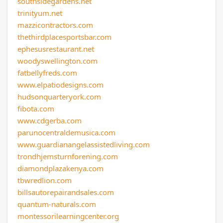
southsidegardens.net
trinityum.net
mazzicontractors.com
thethirdplacesportsbar.com
ephesusrestaurant.net
woodyswellington.com
fatbellyfreds.com
www.elpatiodesigns.com
hudsonquarteryork.com
fibota.com
www.cdgerba.com
parunocentraldemusica.com
www.guardianangelassistedliving.com
trondhjemsturnforening.com
diamondplazakenya.com
tbwredlion.com
billsautorepairandsales.com
quantum-naturals.com
montessorilearningcenter.org