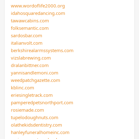
www.wordoflife2000.org
idahosquaredancing.com
tawawcabins.com
folksemantic.com
sardosbar.com
italianvolt.com
berkshirealarmssystems.com
vizslabrewing.com
dralanbittner.com
yannisandlemoni.com
weedpatchgazette.com
kblinc.com
eriesingletrack.com
pamperedpetsnorthport.com
rosiemade.com
tupelodoughnuts.com
olathekidsdentistry.com
hanleyfuneralhomeinc.com