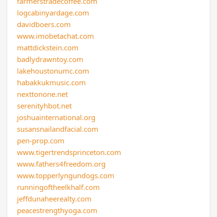
farmerstradecoffee.com
logcabinyardage.com
davidboers.com
www.imobetachat.com
mattdickstein.com
badlydrawntoy.com
lakehoustonumc.com
habakkukmusic.com
nexttonone.net
serenityhbot.net
joshuainternational.org
susansnailandfacial.com
pen-prop.com
www.tigertrendsprinceton.com
www.fathers4freedom.org
www.topperlyngundogs.com
runningoftheelkhalf.com
jeffdunaheerealty.com
peacestrengthyoga.com