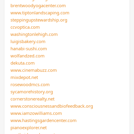
brentwoodyogacenter.com
www.tiptonlandscaping.com
steppingupstewardship.org
ccvoptica.com
washingtonlehigh.com
luigisbakery.com
hanabi-sushi.com
wolfandzed.com
dekuta.com
www.cinemabuzz.com
mixdepot.net
rosewoodmcs.com
sycamorehistory.org
cornerstonerealty.net
www.consciousnessandbiofeedback.org
www.iamzowilliams.com
www.hastingsgardencenter.com
pianoexplorer.net