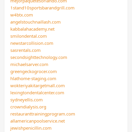
mejorpaquetesorlando.com
1stand10sportsbarandgrill.com
w4btx.com
angelstouchnaillash.com
kabbalahacademy.net
smilondental.com
newstarcollision.com
sasrentals.com
secondsighttechnology.com
michaelsarver.com
greengeckogrocer.com
hlathome-staging.com
wokteriyakitargetmall.com
lexingtondentalcenter.com
sydneyellis.com
crowndialysis.org
restauranttrainingprogram.com
allamericanpoolservice.net
jewishpenicillin.com