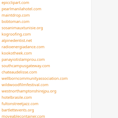
epicclipart.com
pearlmanilahotel.com
maintdrop.com
bobtoman.com
sosanimauxtunisie.org
kogroofing.com
alpinedentist.net
radioenergiadance.com
kookotheek.com
panayiotislamprou.com
southcampusgateway.com
chateaudelisse.com
wellborncommunityassociation.com
wildwoodfilmfestival.com
westnorthamptonshirejpu.org
hotelbrasile.com
fultonstreetjazz.com
bartlettevents.org
moveablecontainer.com