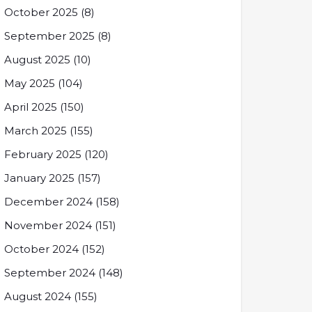
October 2025
(8)
September 2025
(8)
August 2025
(10)
May 2025
(104)
April 2025
(150)
March 2025
(155)
February 2025
(120)
January 2025
(157)
December 2024
(158)
November 2024
(151)
October 2024
(152)
September 2024
(148)
August 2024
(155)