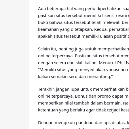
Ada beberapa hal yang perlu diperhatikan saa
pastikan situs tersebut memiliki lisensi res
bukti bahwa situs tersebut telah melewati be
keamanan yang ditetapkan. Kedua, perhatikan 
apakah situs tersebut memiliki ulasan positif
Selain itu, penting juga untuk memperhatikan
online terpercaya. Pastikan situs tersebut m
dengan selera dan skill kalian. Menurut Phil I
“Memilih situs yang menyediakan variasi p
kalian semakin seru dan menantang.”
Terakhir, jangan lupa untuk memperhatikan 
online terpercaya. Bonus dan promo dapat m
memberikan nilai tambah dalam bermain. Nam
ketentuan yang berlaku agar tidak terjadi ke
Dengan mengikuti panduan dan tips di atas, 