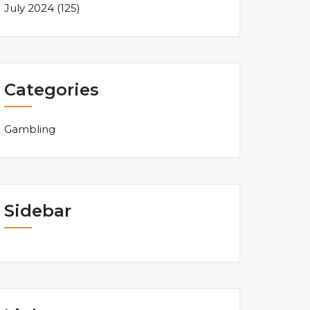
July 2024
(125)
Categories
Gambling
Sidebar