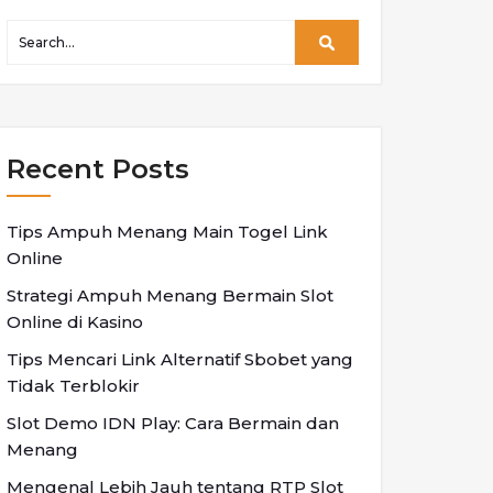
Recent Posts
Tips Ampuh Menang Main Togel Link
Online
Strategi Ampuh Menang Bermain Slot
Online di Kasino
Tips Mencari Link Alternatif Sbobet yang
Tidak Terblokir
Slot Demo IDN Play: Cara Bermain dan
Menang
Mengenal Lebih Jauh tentang RTP Slot