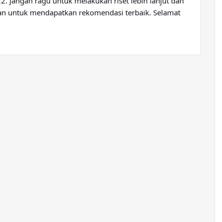
2. Jangan ragu untuk melakukan riset lebih lanjut dan
n untuk mendapatkan rekomendasi terbaik. Selamat