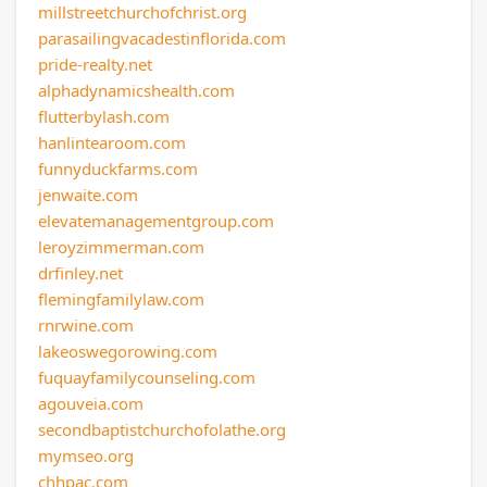
millstreetchurchofchrist.org
parasailingvacadestinflorida.com
pride-realty.net
alphadynamicshealth.com
flutterbylash.com
hanlintearoom.com
funnyduckfarms.com
jenwaite.com
elevatemanagementgroup.com
leroyzimmerman.com
drfinley.net
flemingfamilylaw.com
rnrwine.com
lakeoswegorowing.com
fuquayfamilycounseling.com
agouveia.com
secondbaptistchurchofolathe.org
mymseo.org
chhpac.com