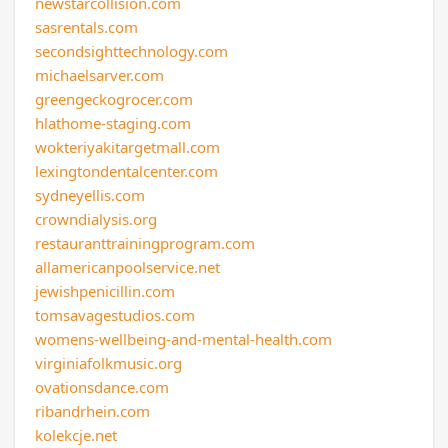
newstarcollision.com
sasrentals.com
secondsighttechnology.com
michaelsarver.com
greengeckogrocer.com
hlathome-staging.com
wokteriyakitargetmall.com
lexingtondentalcenter.com
sydneyellis.com
crowndialysis.org
restauranttrainingprogram.com
allamericanpoolservice.net
jewishpenicillin.com
tomsavagestudios.com
womens-wellbeing-and-mental-health.com
virginiafolkmusic.org
ovationsdance.com
ribandrhein.com
kolekcje.net