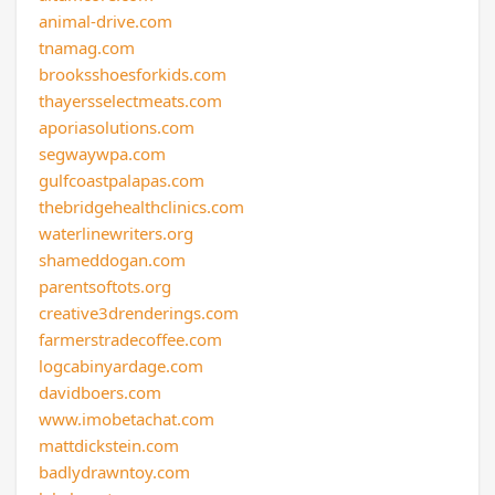
animal-drive.com
tnamag.com
brooksshoesforkids.com
thayersselectmeats.com
aporiasolutions.com
segwaywpa.com
gulfcoastpalapas.com
thebridgehealthclinics.com
waterlinewriters.org
shameddogan.com
parentsoftots.org
creative3drenderings.com
farmerstradecoffee.com
logcabinyardage.com
davidboers.com
www.imobetachat.com
mattdickstein.com
badlydrawntoy.com