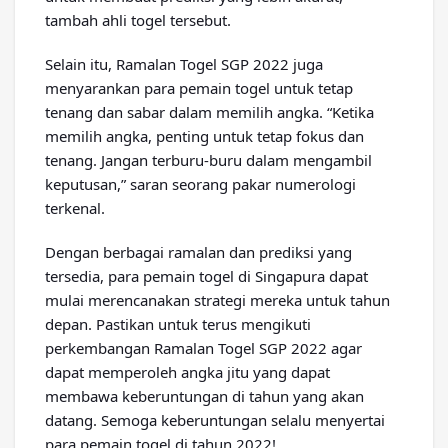
tambah ahli togel tersebut.
Selain itu, Ramalan Togel SGP 2022 juga
menyarankan para pemain togel untuk tetap
tenang dan sabar dalam memilih angka. “Ketika
memilih angka, penting untuk tetap fokus dan
tenang. Jangan terburu-buru dalam mengambil
keputusan,” saran seorang pakar numerologi
terkenal.
Dengan berbagai ramalan dan prediksi yang
tersedia, para pemain togel di Singapura dapat
mulai merencanakan strategi mereka untuk tahun
depan. Pastikan untuk terus mengikuti
perkembangan Ramalan Togel SGP 2022 agar
dapat memperoleh angka jitu yang dapat
membawa keberuntungan di tahun yang akan
datang. Semoga keberuntungan selalu menyertai
para pemain togel di tahun 2022!