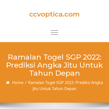
Skip to content
ccvoptica.com
Toggle
navigation
Ramalan Togel SGP 2022:
Prediksi Angka Jitu Untuk
Tahun Depan
Home
/
Ramalan Togel SGP 2022: Prediksi Angka
Jitu Untuk Tahun Depan