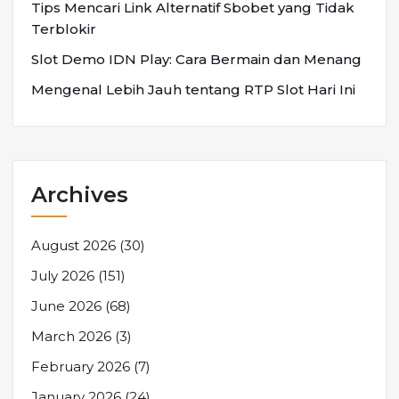
Tips Mencari Link Alternatif Sbobet yang Tidak
Terblokir
Slot Demo IDN Play: Cara Bermain dan Menang
Mengenal Lebih Jauh tentang RTP Slot Hari Ini
Archives
August 2026
(30)
July 2026
(151)
June 2026
(68)
March 2026
(3)
February 2026
(7)
January 2026
(24)