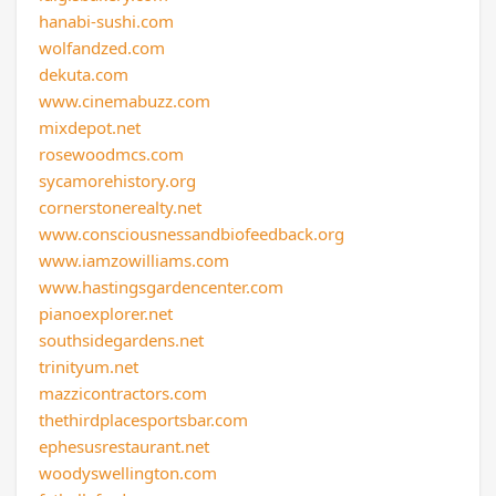
hanabi-sushi.com
wolfandzed.com
dekuta.com
www.cinemabuzz.com
mixdepot.net
rosewoodmcs.com
sycamorehistory.org
cornerstonerealty.net
www.consciousnessandbiofeedback.org
www.iamzowilliams.com
www.hastingsgardencenter.com
pianoexplorer.net
southsidegardens.net
trinityum.net
mazzicontractors.com
thethirdplacesportsbar.com
ephesusrestaurant.net
woodyswellington.com