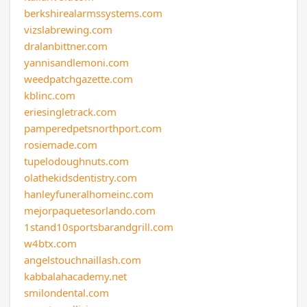
berkshirealarmssystems.com
vizslabrewing.com
dralanbittner.com
yannisandlemoni.com
weedpatchgazette.com
kblinc.com
eriesingletrack.com
pamperedpetsnorthport.com
rosiemade.com
tupelodoughnuts.com
olathekidsdentistry.com
hanleyfuneralhomeinc.com
mejorpaquetesorlando.com
1stand10sportsbarandgrill.com
w4btx.com
angelstouchnaillash.com
kabbalahacademy.net
smilondental.com