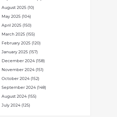
August 2025
(10)
May 2025
(104)
April 2025
(150)
March 2025
(155)
February 2025
(120)
January 2025
(157)
December 2024
(158)
November 2024
(151)
October 2024
(152)
September 2024
(148)
August 2024
(155)
July 2024
(125)