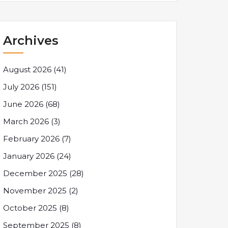
Archives
August 2026
(41)
July 2026
(151)
June 2026
(68)
March 2026
(3)
February 2026
(7)
January 2026
(24)
December 2025
(28)
November 2025
(2)
October 2025
(8)
September 2025
(8)