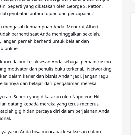
. Seperti yang dikatakan oleh George S. Patton,
dalah jembatan antara tujuan dan pencapaian.”
r dan mengasah kemampuan Anda. Menurut Albert
 tidak berhenti saat Anda meninggalkan sekolah.
, jangan pernah berhenti untuk belajar dan
o online.
r kunci dalam kesuksesan Anda sebagai pemain casino
rang motivator dan penulis buku terkenal, “Networking
kan dalam karier dan bisnis Anda.” Jadi, jangan ragu
e lainnya dan belajar dari pengalaman mereka.
yerah. Seperti yang dikatakan oleh Napoleon Hill,
silan datang kepada mereka yang terus-menerus
taplah gigih dan percaya diri dalam perjalanan Anda
ional.
saya yakin Anda bisa mencapai kesuksesan dalam