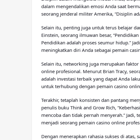
dalam mengendalikan emosi Anda saat bermain
seorang jenderal militer Amerika, “Disiplin a
Selain itu, penting juga untuk terus belaja
Einstein, seorang ilmuwan besar, “Pendidikan
Pendidikan adalah proses seumur hidup.” Jadi
meningkatkan diri Anda sebagai pemain casin
Selain itu, networking juga merupakan fakto
online profesional. Menurut Brian Tracy, seo
adalah investasi terbaik yang dapat Anda laku
untuk terhubung dengan pemain casino onlin
Terakhir, tetaplah konsisten dan pantang men
penulis buku Think and Grow Rich, “Keberha
mencoba dan tidak pernah menyerah.” Jadi, te
menjadi seorang pemain casino online profes
Dengan menerapkan rahasia sukses di atas, 