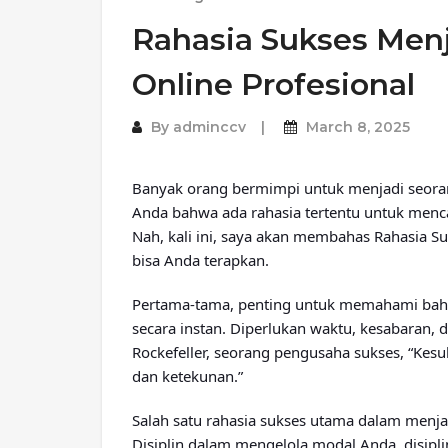
Rahasia Sukses Men
Online Profesional
By
adminccv
March 8, 2025
Banyak orang bermimpi untuk menjadi seorang
Anda bahwa ada rahasia tertentu untuk menca
Nah, kali ini, saya akan membahas Rahasia S
bisa Anda terapkan.
Pertama-tama, penting untuk memahami bahw
secara instan. Diperlukan waktu, kesabaran, d
Rockefeller, seorang pengusaha sukses, “Kesuk
dan ketekunan.”
Salah satu rahasia sukses utama dalam menjad
Disiplin dalam mengelola modal Anda, disipl