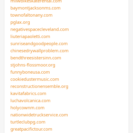
milwbikeskaterental.com
baymontjacksonms.com
townofaltonany.com
pglax.org
negativespacecleveland.com
liuteriapaoletti.com
sunriseandgoodpeople.com
chinesedrywallproblem.com
bendthreesistersinn.com
stjohns-flossmoor.org
funnyboneusa.com
cookiedustermusic.com
reconstructionensemble.org
kavitafabrics.com
luchavolcanica.com
holycownm.com
nationwidetruckservice.com
turtleclubpg.com
greatpacifictour.com