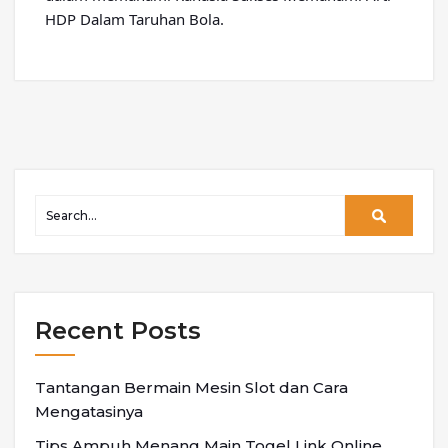
HDP Dalam Taruhan Bola.
Recent Posts
Tantangan Bermain Mesin Slot dan Cara
Mengatasinya
Tips Ampuh Menang Main Togel Link Online