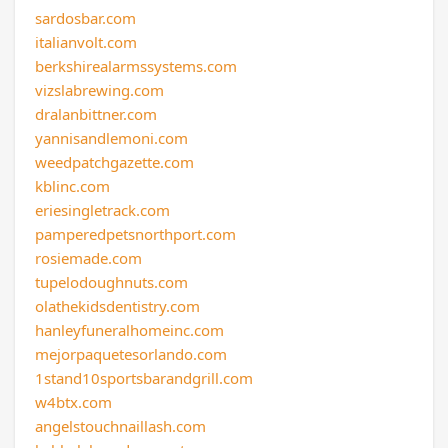
sardosbar.com
italianvolt.com
berkshirealarmssystems.com
vizslabrewing.com
dralanbittner.com
yannisandlemoni.com
weedpatchgazette.com
kblinc.com
eriesingletrack.com
pamperedpetsnorthport.com
rosiemade.com
tupelodoughnuts.com
olathekidsdentistry.com
hanleyfuneralhomeinc.com
mejorpaquetesorlando.com
1stand10sportsbarandgrill.com
w4btx.com
angelstouchnaillash.com