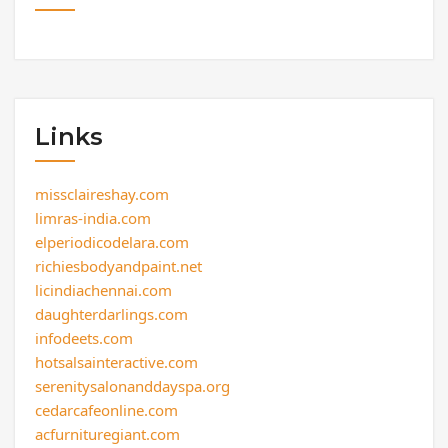
Links
missclaireshay.com
limras-india.com
elperiodicodelara.com
richiesbodyandpaint.net
licindiachennai.com
daughterdarlings.com
infodeets.com
hotsalsainteractive.com
serenitysalonanddayspa.org
cedarcafeonline.com
acfurnituregiant.com