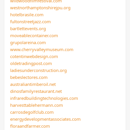
wildwoodfilmfestival.com
westnorthamptonshirejpu.org
hotelbrasile.com
fultonstreetjazz.com
bartlettevents.org
moveablecontainer.com
grupolareina.com
www.cherryvalleymuseum.com
cotentinwebdesign.com
oldetradingpost.com
ladiesunderconstruction.org
bebeslectores.com
australiantimberoil.net
dinosfamilyrestaurant.net
infraredbuildingtechnologies.com
harvesttablehermann.com
carrosdegolfclub.com
energydevelopmentassociates.com
floraandfarmer.com