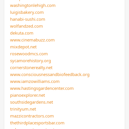
washingtonlehigh.com
luigisbakery.com
hanabi-sushi.com
wolfandzed.com
dekuta.com
www.cinemabuzz.com
mixdepot.net
rosewoodmcs.com
sycamorehistory.org
cornerstonerealty.net
www.consciousnessandbiofeedback.org
www.iamzowilliams.com
www.hastingsgardencenter.com
pianoexplorer.net
southsidegardens.net
trinityum.net
mazzicontractors.com
thethirdplacesportsbar.com