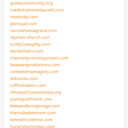
greelycommunity.org
ruedumainerestaurant.com
rosetzsky.com
glonojad.com
revistanuevagrecia.com
stjames-church.com
scotty2naughty.com
doreeshafrir.com
charmcitycomedyproject.com
beawareproductions.com
contextdrivenagility.com
ibikeoulu.com
coffinshakers.com
stmaryofczestochowa.org
justicejudifrench.com
thewanderingbridge.com
themalleablemom.com
kennethcoletime.com
hungryburlington.com