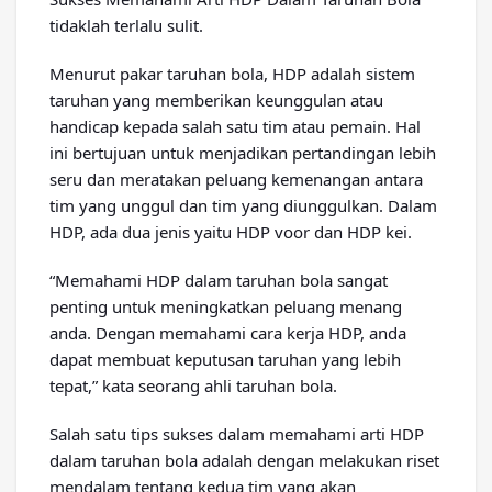
tidaklah terlalu sulit.
Menurut pakar taruhan bola, HDP adalah sistem
taruhan yang memberikan keunggulan atau
handicap kepada salah satu tim atau pemain. Hal
ini bertujuan untuk menjadikan pertandingan lebih
seru dan meratakan peluang kemenangan antara
tim yang unggul dan tim yang diunggulkan. Dalam
HDP, ada dua jenis yaitu HDP voor dan HDP kei.
“Memahami HDP dalam taruhan bola sangat
penting untuk meningkatkan peluang menang
anda. Dengan memahami cara kerja HDP, anda
dapat membuat keputusan taruhan yang lebih
tepat,” kata seorang ahli taruhan bola.
Salah satu tips sukses dalam memahami arti HDP
dalam taruhan bola adalah dengan melakukan riset
mendalam tentang kedua tim yang akan