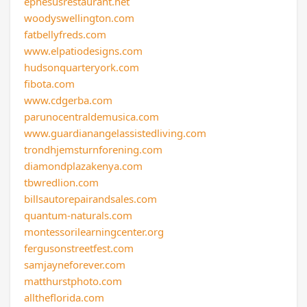
ephesusrestaurant.net
woodyswellington.com
fatbellyfreds.com
www.elpatiodesigns.com
hudsonquarteryork.com
fibota.com
www.cdgerba.com
parunocentraldemusica.com
www.guardianangelassistedliving.com
trondhjemsturnforening.com
diamondplazakenya.com
tbwredlion.com
billsautorepairandsales.com
quantum-naturals.com
montessorilearningcenter.org
fergusonstreetfest.com
samjayneforever.com
matthurstphoto.com
alltheflorida.com