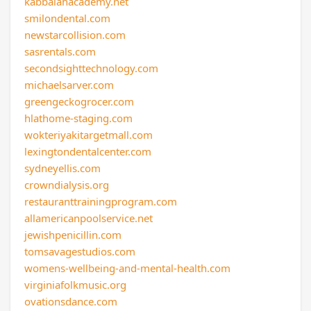
kabbalahacademy.net
smilondental.com
newstarcollision.com
sasrentals.com
secondsighttechnology.com
michaelsarver.com
greengeckogrocer.com
hlathome-staging.com
wokteriyakitargetmall.com
lexingtondentalcenter.com
sydneyellis.com
crowndialysis.org
restauranttrainingprogram.com
allamericanpoolservice.net
jewishpenicillin.com
tomsavagestudios.com
womens-wellbeing-and-mental-health.com
virginiafolkmusic.org
ovationsdance.com