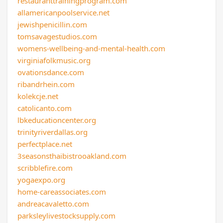
restauranttrainingprogram.com
allamericanpoolservice.net
jewishpenicillin.com
tomsavagestudios.com
womens-wellbeing-and-mental-health.com
virginiafolkmusic.org
ovationsdance.com
ribandrhein.com
kolekcje.net
catolicanto.com
lbkeducationcenter.org
trinityriverdallas.org
perfectplace.net
3seasonsthaibistrooakland.com
scribblefire.com
yogaexpo.org
home-careassociates.com
andreacavaletto.com
parksleylivestocksupply.com