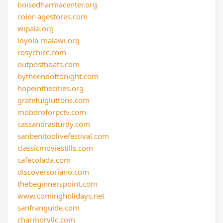
boisedharmacenter.org
color-agestores.com
wipala.org
loyola-malawi.org
rosychicc.com
outpostboats.com
bytheendoftonight.com
hopeinthecities.org
gratefulgluttons.com
mobdroforpctv.com
cassandrasturdy.com
sanbenitoolivefestival.com
classicmoviestills.com
cafecolada.com
discoversoriano.com
thebeginnerspoint.com
www.comingholidays.net
sanfranguide.com
charmoryllc.com