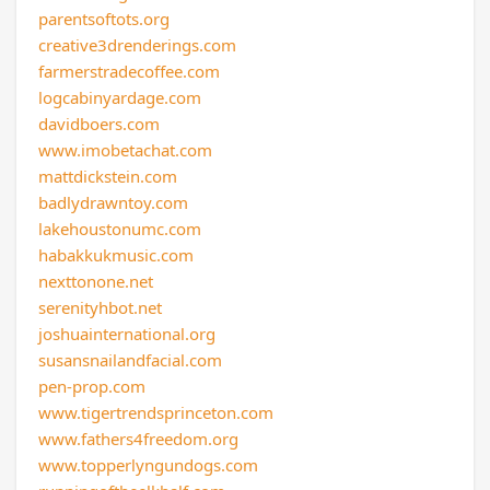
parentsoftots.org
creative3drenderings.com
farmerstradecoffee.com
logcabinyardage.com
davidboers.com
www.imobetachat.com
mattdickstein.com
badlydrawntoy.com
lakehoustonumc.com
habakkukmusic.com
nexttonone.net
serenityhbot.net
joshuainternational.org
susansnailandfacial.com
pen-prop.com
www.tigertrendsprinceton.com
www.fathers4freedom.org
www.topperlyngundogs.com