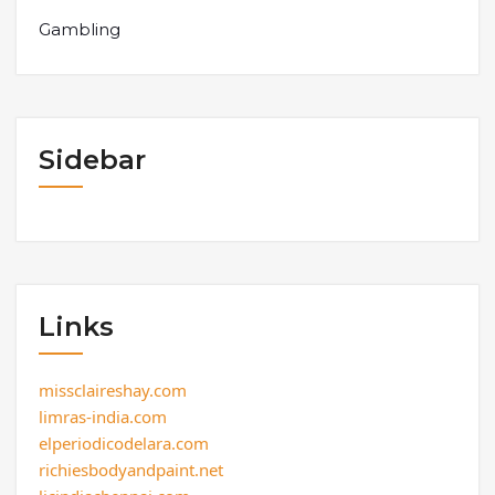
Gambling
Sidebar
Links
missclaireshay.com
limras-india.com
elperiodicodelara.com
richiesbodyandpaint.net