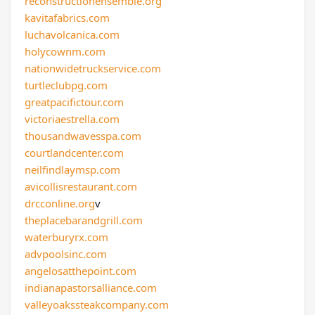
reconstructionensemble.org
kavitafabrics.com
luchavolcanica.com
holycownm.com
nationwidetruckservice.com
turtleclubpg.com
greatpacifictour.com
victoriaestrella.com
thousandwavesspa.com
courtlandcenter.com
neilfindlaymsp.com
avicollisrestaurant.com
drcconline.org
v
theplacebarandgrill.com
waterburyrx.com
advpoolsinc.com
angelosatthepoint.com
indianapastorsalliance.com
valleyoakssteakcompany.com