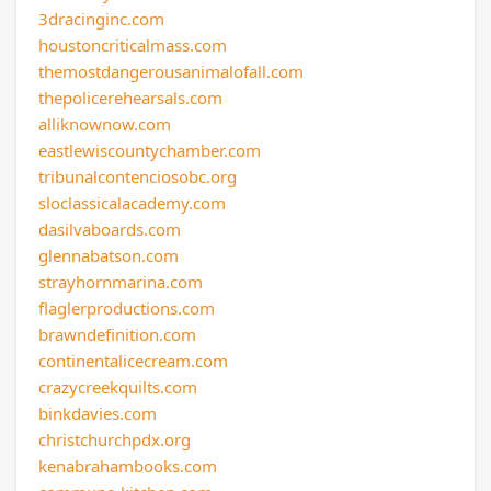
3dracinginc.com
houstoncriticalmass.com
themostdangerousanimalofall.com
thepolicerehearsals.com
alliknownow.com
eastlewiscountychamber.com
tribunalcontenciosobc.org
sloclassicalacademy.com
dasilvaboards.com
glennabatson.com
strayhornmarina.com
flaglerproductions.com
brawndefinition.com
continentalicecream.com
crazycreekquilts.com
binkdavies.com
christchurchpdx.org
kenabrahambooks.com