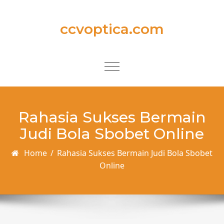
Skip to content
ccvoptica.com
Toggle
navigation
Rahasia Sukses Bermain
Judi Bola Sbobet Online
Home
/
Rahasia Sukses Bermain Judi Bola Sbobet
Online