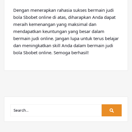
Dengan menerapkan rahasia sukses bermain judi
bola Sbobet online di atas, diharapkan Anda dapat
meraih kemenangan yang maksimal dan
mendapatkan keuntungan yang besar dalam
bermain judi online. Jangan lupa untuk terus belajar
dan meningkatkan skill Anda dalam bermain judi
bola Sbobet online. Semoga berhasil!