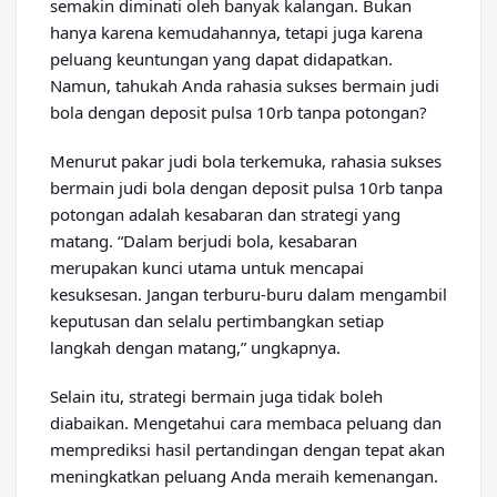
semakin diminati oleh banyak kalangan. Bukan
hanya karena kemudahannya, tetapi juga karena
peluang keuntungan yang dapat didapatkan.
Namun, tahukah Anda rahasia sukses bermain judi
bola dengan deposit pulsa 10rb tanpa potongan?
Menurut pakar judi bola terkemuka, rahasia sukses
bermain judi bola dengan deposit pulsa 10rb tanpa
potongan adalah kesabaran dan strategi yang
matang. “Dalam berjudi bola, kesabaran
merupakan kunci utama untuk mencapai
kesuksesan. Jangan terburu-buru dalam mengambil
keputusan dan selalu pertimbangkan setiap
langkah dengan matang,” ungkapnya.
Selain itu, strategi bermain juga tidak boleh
diabaikan. Mengetahui cara membaca peluang dan
memprediksi hasil pertandingan dengan tepat akan
meningkatkan peluang Anda meraih kemenangan.