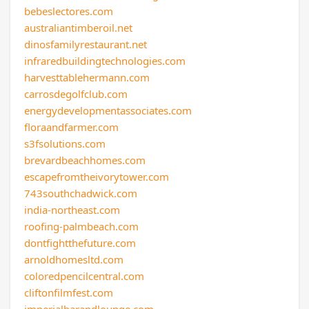
bebeslectores.com
australiantimberoil.net
dinosfamilyrestaurant.net
infraredbuildingtechnologies.com
harvesttablehermann.com
carrosdegolfclub.com
energydevelopmentassociates.com
floraandfarmer.com
s3fsolutions.com
brevardbeachhomes.com
escapefromtheivorytower.com
743southchadwick.com
india-northeast.com
roofing-palmbeach.com
dontfightthefuture.com
arnoldhomesltd.com
coloredpencilcentral.com
cliftonfilmfest.com