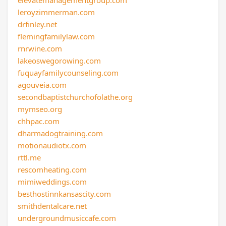
elevatemanagementgroup.com
leroyzimmerman.com
drfinley.net
flemingfamilylaw.com
rnrwine.com
lakeoswegorowing.com
fuquayfamilycounseling.com
agouveia.com
secondbaptistchurchofolathe.org
mymseo.org
chhpac.com
dharmadogtraining.com
motionaudiotx.com
rttl.me
rescomheating.com
mimiweddings.com
besthostinnkansascity.com
smithdentalcare.net
undergroundmusiccafe.com