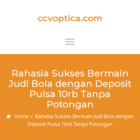
Skip to content
ccvoptica.com
Toggle
navigation
Rahasia Sukses Bermain
Judi Bola dengan Deposit
Pulsa 10rb Tanpa
Potongan
Home
/
Rahasia Sukses Bermain Judi Bola dengan
Deposit Pulsa 10rb Tanpa Potongan