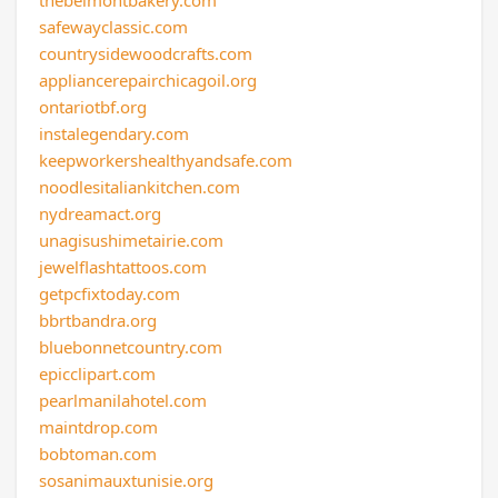
thebelmontbakery.com
safewayclassic.com
countrysidewoodcrafts.com
appliancerepairchicagoil.org
ontariotbf.org
instalegendary.com
keepworkershealthyandsafe.com
noodlesitaliankitchen.com
nydreamact.org
unagisushimetairie.com
jewelflashtattoos.com
getpcfixtoday.com
bbrtbandra.org
bluebonnetcountry.com
epicclipart.com
pearlmanilahotel.com
maintdrop.com
bobtoman.com
sosanimauxtunisie.org