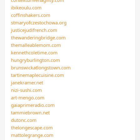
contextdrivenagility.com
ibikeoulu.com
coffinshakers.com
stmaryofczestochowa.org
justicejudifrench.com
thewanderingbridge.com
themalleablemom.com
kennethcoletime.com
hungryburlington.com
brunswickatlongstown.com
tartinemaplecuisine.com
janekramer.net
nizi-sushi.com
art-mengo.com
gaiaprimeradio.com
tammiebrown.net
dutonc.com
thelongescape.com
mattolegrange.com