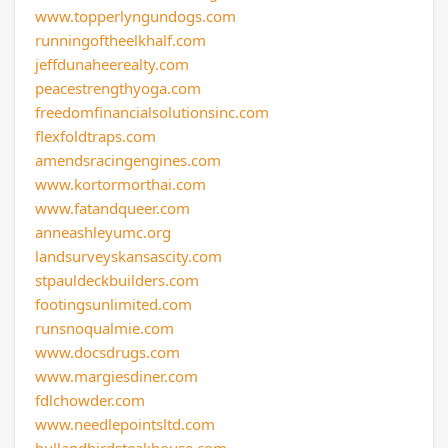
www.topperlyngundogs.com
runningoftheelkhalf.com
jeffdunaheerealty.com
peacestrengthyoga.com
freedomfinancialsolutionsinc.com
flexfoldtraps.com
amendsracingengines.com
www.kortormorthai.com
www.fatandqueer.com
anneashleyumc.org
landsurveyskansascity.com
stpauldeckbuilders.com
footingsunlimited.com
runsnoqualmie.com
www.docsdrugs.com
www.margiesdiner.com
fdlchowder.com
www.needlepointsltd.com