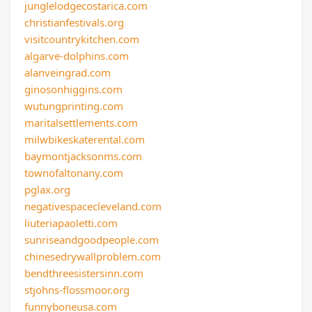
junglelodgecostarica.com
christianfestivals.org
visitcountrykitchen.com
algarve-dolphins.com
alanveingrad.com
ginosonhiggins.com
wutungprinting.com
maritalsettlements.com
milwbikeskaterental.com
baymontjacksonms.com
townofaltonany.com
pglax.org
negativespacecleveland.com
liuteriapaoletti.com
sunriseandgoodpeople.com
chinesedrywallproblem.com
bendthreesistersinn.com
stjohns-flossmoor.org
funnyboneusa.com