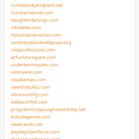
richiesbodyandpaint.net
licindiachennai.com
daughterdarlings.com
infodeets.com
hotsalsainteractive.com
serenitysalonanddayspa.org
cedarcafeonline.com
acfurnituregiant.com
undertenminutes.com
omnivere.com
rasadantips.com
newtimbuktu.com
altronicsmfg.com
eatbaconhill.com
programmingassignmentshelp.net
kidssleepover.com
newtravels.net
paydayloansforus.com