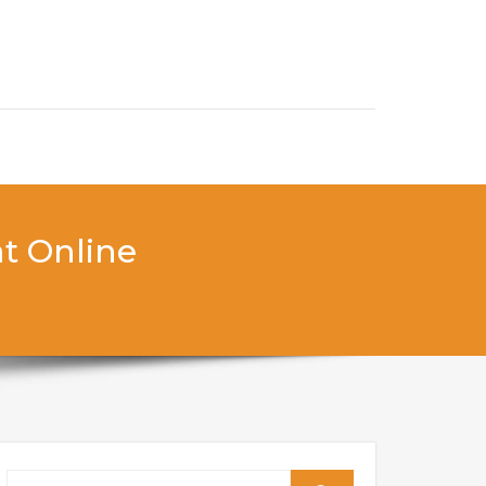
t Online