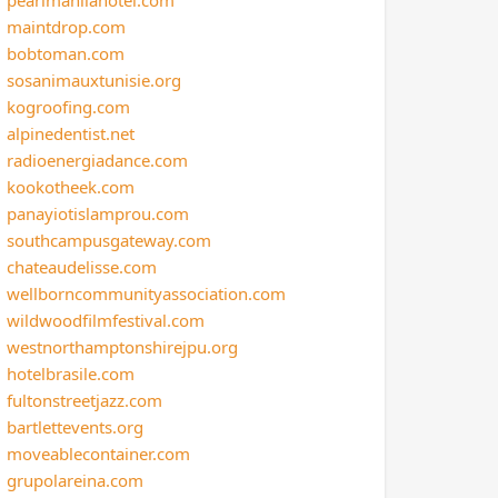
pearlmanilahotel.com
maintdrop.com
bobtoman.com
sosanimauxtunisie.org
kogroofing.com
alpinedentist.net
radioenergiadance.com
kookotheek.com
panayiotislamprou.com
southcampusgateway.com
chateaudelisse.com
wellborncommunityassociation.com
wildwoodfilmfestival.com
westnorthamptonshirejpu.org
hotelbrasile.com
fultonstreetjazz.com
bartlettevents.org
moveablecontainer.com
grupolareina.com