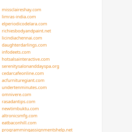
missclaireshay.com
limras-india.com
elperiodicodelara.com
richiesbodyandpaint.net
licindiachennai.com
daughterdarlings.com
infodeets.com
hotsalsainteractive.com
serenitysalonanddayspa.org
cedarcafeonline.com
acfurnituregiant.com
undertenminutes.com
omnivere.com
rasadantips.com
newtimbuktu.com
altronicsmfg.com
eatbaconhill.com
programmingassignmentshelp.net