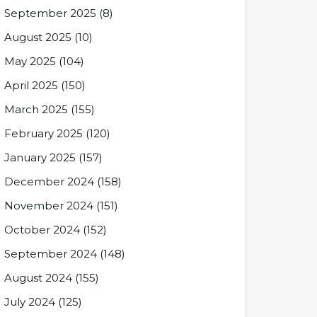
September 2025
(8)
August 2025
(10)
May 2025
(104)
April 2025
(150)
March 2025
(155)
February 2025
(120)
January 2025
(157)
December 2024
(158)
November 2024
(151)
October 2024
(152)
September 2024
(148)
August 2024
(155)
July 2024
(125)