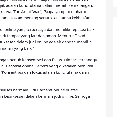
jak adalah kunci utama dalam meraih kemenangan.
ukunya “The Art of War”, “Siapa yang memahami
an, ia akan menang seratus kali tanpa kekhilafan.”
udi online yang terpercaya dan memiliki reputasi baik.
 di tempat yang fair dan aman. Menurut David
kesuksesan dalam judi online adalah dengan memilih
eamanan yang baik.”
engan penuh konsentrasi dan fokus. Hindari terganggu
di Baccarat online. Seperti yang dikatakan oleh Phil
 “Konsentrasi dan fokus adalah kunci utama dalam
ses bermain judi Baccarat online di atas,
n kesuksesan dalam bermain judi online. Semoga