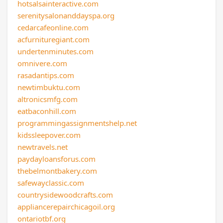
hotsalsainteractive.com
serenitysalonanddayspa.org
cedarcafeonline.com
acfurnituregiant.com
undertenminutes.com
omnivere.com
rasadantips.com
newtimbuktu.com
altronicsmfg.com
eatbaconhill.com
programmingassignmentshelp.net
kidssleepover.com
newtravels.net
paydayloansforus.com
thebelmontbakery.com
safewayclassic.com
countrysidewoodcrafts.com
appliancerepairchicagoil.org
ontariotbf.org