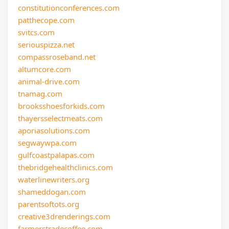
constitutionconferences.com
patthecope.com
svitcs.com
seriouspizza.net
compassroseband.net
altumcore.com
animal-drive.com
tnamag.com
brooksshoesforkids.com
thayersselectmeats.com
aporiasolutions.com
segwaywpa.com
gulfcoastpalapas.com
thebridgehealthclinics.com
waterlinewriters.org
shameddogan.com
parentsoftots.org
creative3drenderings.com
farmerstradecoffee.com