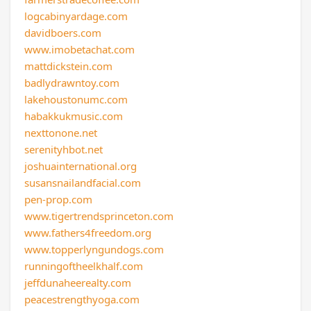
logcabinyardage.com
davidboers.com
www.imobetachat.com
mattdickstein.com
badlydrawntoy.com
lakehoustonumc.com
habakkukmusic.com
nexttonone.net
serenityhbot.net
joshuainternational.org
susansnailandfacial.com
pen-prop.com
www.tigertrendsprinceton.com
www.fathers4freedom.org
www.topperlyngundogs.com
runningoftheelkhalf.com
jeffdunaheerealty.com
peacestrengthyoga.com