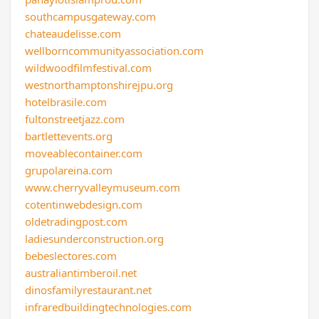
southcampusgateway.com
chateaudelisse.com
wellborncommunityassociation.com
wildwoodfilmfestival.com
westnorthamptonshirejpu.org
hotelbrasile.com
fultonstreetjazz.com
bartlettevents.org
moveablecontainer.com
grupolareina.com
www.cherryvalleymuseum.com
cotentinwebdesign.com
oldetradingpost.com
ladiesunderconstruction.org
bebeslectores.com
australiantimberoil.net
dinosfamilyrestaurant.net
infraredbuildingtechnologies.com