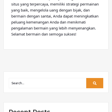
situs yang terpercaya, memiliki strategi permainan
yang baik, mengelola uang dengan bijak, dan
bermain dengan santai, Anda dapat meningkatkan
peluang kemenangan Anda dan menikmati
pengalaman bermain yang lebih menyenangkan.
Selamat bermain dan semoga sukses!
Recent Posts