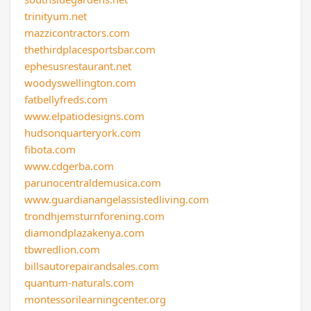
trinityum.net
mazzicontractors.com
thethirdplacesportsbar.com
ephesusrestaurant.net
woodyswellington.com
fatbellyfreds.com
www.elpatiodesigns.com
hudsonquarteryork.com
fibota.com
www.cdgerba.com
parunocentraldemusica.com
www.guardianangelassistedliving.com
trondhjemsturnforening.com
diamondplazakenya.com
tbwredlion.com
billsautorepairandsales.com
quantum-naturals.com
montessorilearningcenter.org