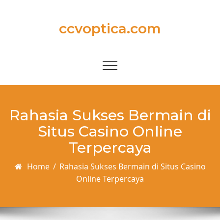
Skip to content
ccvoptica.com
Toggle
navigation
Rahasia Sukses Bermain di
Situs Casino Online
Terpercaya
Home
/
Rahasia Sukses Bermain di Situs Casino
Online Terpercaya