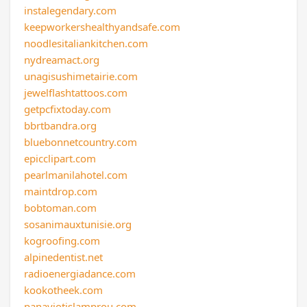
instalegendary.com
keepworkershealthyandsafe.com
noodlesitaliankitchen.com
nydreamact.org
unagisushimetairie.com
jewelflashtattoos.com
getpcfixtoday.com
bbrtbandra.org
bluebonnetcountry.com
epicclipart.com
pearlmanilahotel.com
maintdrop.com
bobtoman.com
sosanimauxtunisie.org
kogroofing.com
alpinedentist.net
radioenergiadance.com
kookotheek.com
panayiotislamprou.com