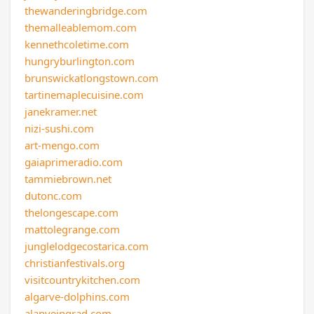
thewanderingbridge.com
themalleablemom.com
kennethcoletime.com
hungryburlington.com
brunswickatlongstown.com
tartinemaplecuisine.com
janekramer.net
nizi-sushi.com
art-mengo.com
gaiaprimeradio.com
tammiebrown.net
dutonc.com
thelongescape.com
mattolegrange.com
junglelodgecostarica.com
christianfestivals.org
visitcountrykitchen.com
algarve-dolphins.com
alanveingrad.com