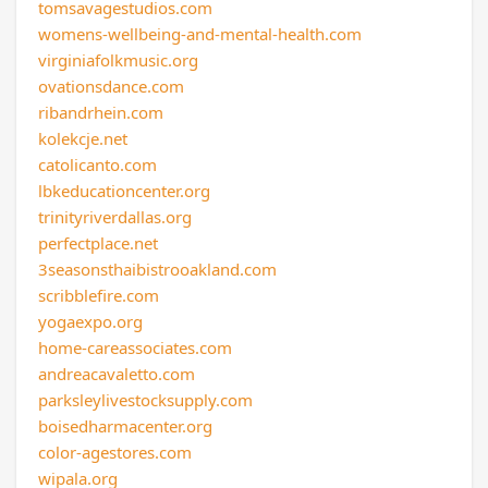
tomsavagestudios.com
womens-wellbeing-and-mental-health.com
virginiafolkmusic.org
ovationsdance.com
ribandrhein.com
kolekcje.net
catolicanto.com
lbkeducationcenter.org
trinityriverdallas.org
perfectplace.net
3seasonsthaibistrooakland.com
scribblefire.com
yogaexpo.org
home-careassociates.com
andreacavaletto.com
parksleylivestocksupply.com
boisedharmacenter.org
color-agestores.com
wipala.org