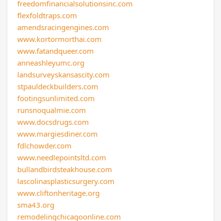
freedomfinancialsolutionsinc.com
flexfoldtraps.com
amendsracingengines.com
www.kortormorthai.com
www.fatandqueer.com
anneashleyumc.org
landsurveyskansascity.com
stpauldeckbuilders.com
footingsunlimited.com
runsnoqualmie.com
www.docsdrugs.com
www.margiesdiner.com
fdlchowder.com
www.needlepointsltd.com
bullandbirdsteakhouse.com
lascolinasplasticsurgery.com
www.cliftonheritage.org
sma43.org
remodelingchicagoonline.com