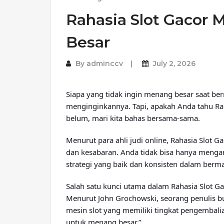
Rahasia Slot Gacor
Besar
By
adminccv
July 2, 2026
Siapa yang tidak ingin menang besar saat ber
menginginkannya. Tapi, apakah Anda tahu Ra
belum, mari kita bahas bersama-sama.
Menurut para ahli judi online, Rahasia Slot 
dan kesabaran. Anda tidak bisa hanya menga
strategi yang baik dan konsisten dalam bermai
Salah satu kunci utama dalam Rahasia Slot G
Menurut John Grochowski, seorang penulis bu
mesin slot yang memiliki tingkat pengembal
untuk menang besar.”