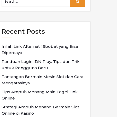
Recent Posts
Inilah Link Alternatif Sbobet yang Bisa
Dipercaya
Panduan Login IDN Play: Tips dan Trik
untuk Pengguna Baru
Tantangan Bermain Mesin Slot dan Cara
Mengatasinya
Tips Ampuh Menang Main Togel Link
Online
Strategi Ampuh Menang Bermain Slot
Online di Kasino