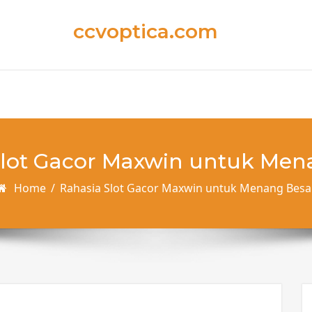
ccvoptica.com
Slot Gacor Maxwin untuk Men
Home
/
Rahasia Slot Gacor Maxwin untuk Menang Besa