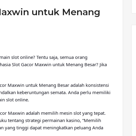
 Maxwin untuk Menang
main slot online? Tentu saja, semua orang
hasia Slot Gacor Maxwin untuk Menang Besar? Jika
Gacor Maxwin untuk Menang Besar adalah konsistensi
ndalkan keberuntungan semata. Anda perlu memiliki
n slot online.
acor Maxwin adalah memilih mesin slot yang tepat.
ku tentang strategi permainan kasino, “Memilih
ian yang tinggi dapat meningkatkan peluang Anda