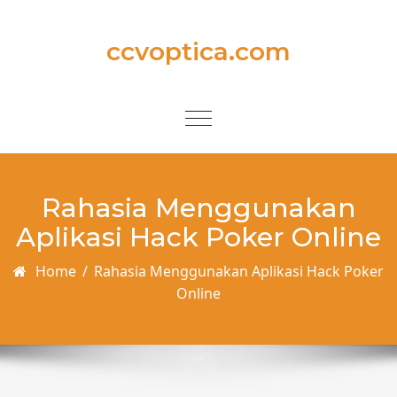
Skip to content
ccvoptica.com
Toggle
navigation
Rahasia Menggunakan
Aplikasi Hack Poker Online
Home
/
Rahasia Menggunakan Aplikasi Hack Poker
Online