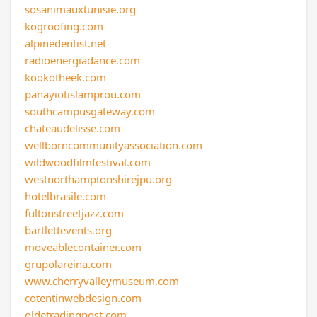
sosanimauxtunisie.org
kogroofing.com
alpinedentist.net
radioenergiadance.com
kookotheek.com
panayiotislamprou.com
southcampusgateway.com
chateaudelisse.com
wellborncommunityassociation.com
wildwoodfilmfestival.com
westnorthamptonshirejpu.org
hotelbrasile.com
fultonstreetjazz.com
bartlettevents.org
moveablecontainer.com
grupolareina.com
www.cherryvalleymuseum.com
cotentinwebdesign.com
oldetradingpost.com