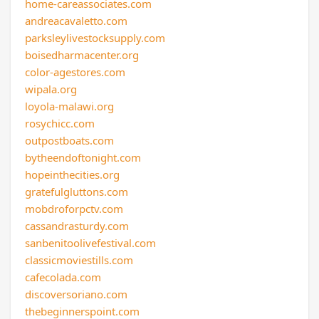
home-careassociates.com
andreacavaletto.com
parksleylivestocksupply.com
boisedharmacenter.org
color-agestores.com
wipala.org
loyola-malawi.org
rosychicc.com
outpostboats.com
bytheendoftonight.com
hopeinthecities.org
gratefulgluttons.com
mobdroforpctv.com
cassandrasturdy.com
sanbenitoolivefestival.com
classicmoviestills.com
cafecolada.com
discoversoriano.com
thebeginnerspoint.com