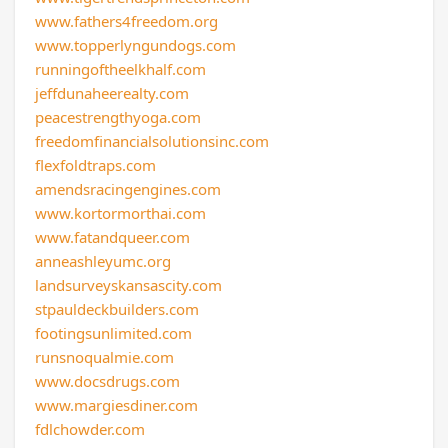
www.fathers4freedom.org
www.topperlyngundogs.com
runningoftheelkhalf.com
jeffdunaheerealty.com
peacestrengthyoga.com
freedomfinancialsolutionsinc.com
flexfoldtraps.com
amendsracingengines.com
www.kortormorthai.com
www.fatandqueer.com
anneashleyumc.org
landsurveyskansascity.com
stpauldeckbuilders.com
footingsunlimited.com
runsnoqualmie.com
www.docsdrugs.com
www.margiesdiner.com
fdlchowder.com