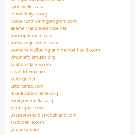
sydneyellis.com
crowndialysis.org
restauranttrainingprogram.com
allamericanpoolservice.net
jewishpenicillin.com
tomsavagestudios.com
womens-wellbeing-and-mental-health.com
virginiafolkmusic.org
ovationsdance.com
ribandrhein.com
kolekcje.net
catolicanto.com
lbkeducationcenter.org
trinityriverdallas.org
perfectplace.net
3seasonsthaibistrooakland.com
scribblefire.com
yogaexpo.org