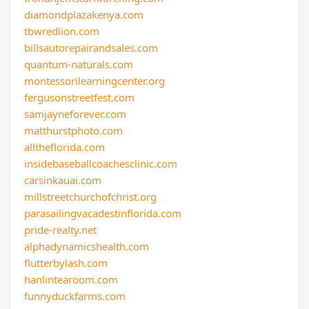
diamondplazakenya.com
tbwredlion.com
billsautorepairandsales.com
quantum-naturals.com
montessorilearningcenter.org
fergusonstreetfest.com
samjayneforever.com
matthurstphoto.com
alltheflorida.com
insidebaseballcoachesclinic.com
carsinkauai.com
millstreetchurchofchrist.org
parasailingvacadestinflorida.com
pride-realty.net
alphadynamicshealth.com
flutterbylash.com
hanlintearoom.com
funnyduckfarms.com