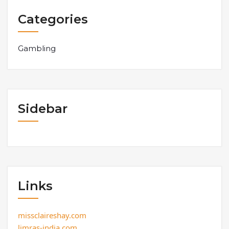
Categories
Gambling
Sidebar
Links
missclaireshay.com
limras-india.com