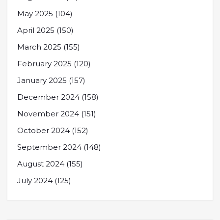
May 2025
(104)
April 2025
(150)
March 2025
(155)
February 2025
(120)
January 2025
(157)
December 2024
(158)
November 2024
(151)
October 2024
(152)
September 2024
(148)
August 2024
(155)
July 2024
(125)