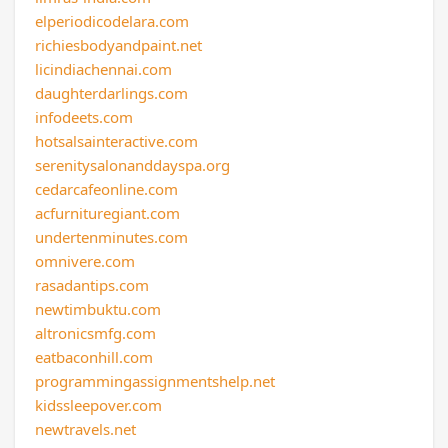
elperiodicodelara.com
richiesbodyandpaint.net
licindiachennai.com
daughterdarlings.com
infodeets.com
hotsalsainteractive.com
serenitysalonanddayspa.org
cedarcafeonline.com
acfurnituregiant.com
undertenminutes.com
omnivere.com
rasadantips.com
newtimbuktu.com
altronicsmfg.com
eatbaconhill.com
programmingassignmentshelp.net
kidssleepover.com
newtravels.net