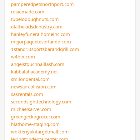
pamperedpetsnorthport.com
rosiemade.com
tupelodoughnuts.com
olathekidsdentistry.com
hanleyfuneralhomeinc.com
mejorpaquetesorlando.com
1stand10sportsbarandgrill.com
w4btx.com
angelstouchnaillash.com
kabbalahacademy.net
smilondental.com
newstarcollision.com
sasrentals.com
secondsighttechnology.com
michaelsarver.com
greengeckogrocer.com
hlathome-staging.com
wokteriyakitargetmall.com
lexingtondentalcenter.com