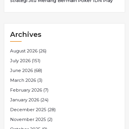
Strategi Jitu Menang Bermain Poker IDN Play
Archives
August 2026
(26)
July 2026
(151)
June 2026
(68)
March 2026
(3)
February 2026
(7)
January 2026
(24)
December 2025
(28)
November 2025
(2)