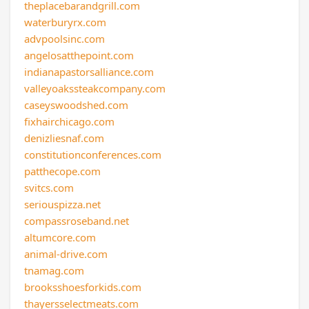
theplacebarandgrill.com
waterburyrx.com
advpoolsinc.com
angelosatthepoint.com
indianapastorsalliance.com
valleyoakssteakcompany.com
caseyswoodshed.com
fixhairchicago.com
denizliesnaf.com
constitutionconferences.com
patthecope.com
svitcs.com
seriouspizza.net
compassroseband.net
altumcore.com
animal-drive.com
tnamag.com
brooksshoesforkids.com
thayersselectmeats.com