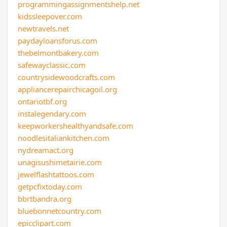
programmingassignmentshelp.net
kidssleepover.com
newtravels.net
paydayloansforus.com
thebelmontbakery.com
safewayclassic.com
countrysidewoodcrafts.com
appliancerepairchicagoil.org
ontariotbf.org
instalegendary.com
keepworkershealthyandsafe.com
noodlesitaliankitchen.com
nydreamact.org
unagisushimetairie.com
jewelflashtattoos.com
getpcfixtoday.com
bbrtbandra.org
bluebonnetcountry.com
epicclipart.com