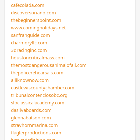
cafecolada.com
discoversoriano.com
thebeginnerspoint.com
www.comingholidays.net
sanfranguide.com
charmoryllc.com
3dracinginc.com
houstoncriticalmass.com
themostdangerousanimalofall.com
thepolicerehearsals.com
alliknownow.com
eastlewiscountychamber.com
tribunalcontenciosobc.org
sloclassicalacademy.com
dasilvaboards.com
glennabatson.com
strayhornmarina.com
flaglerproductions.com