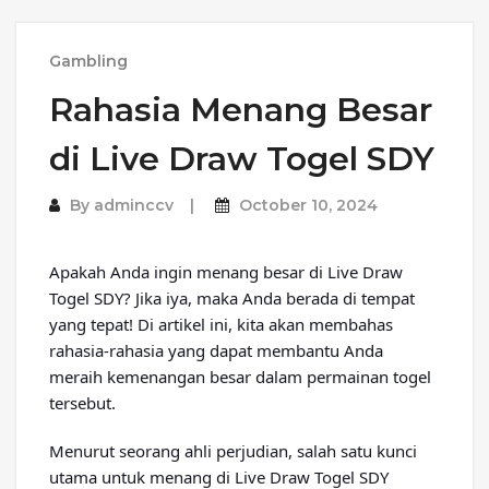
Gambling
Rahasia Menang Besar
di Live Draw Togel SDY
By
adminccv
October 10, 2024
Apakah Anda ingin menang besar di Live Draw
Togel SDY? Jika iya, maka Anda berada di tempat
yang tepat! Di artikel ini, kita akan membahas
rahasia-rahasia yang dapat membantu Anda
meraih kemenangan besar dalam permainan togel
tersebut.
Menurut seorang ahli perjudian, salah satu kunci
utama untuk menang di Live Draw Togel SDY