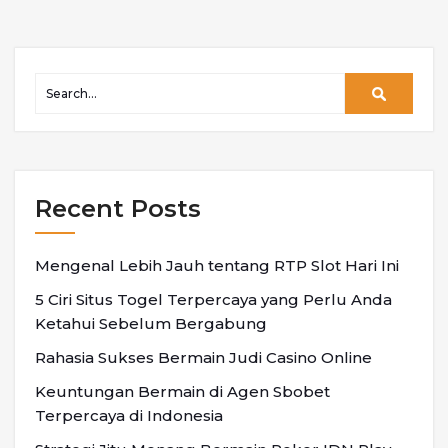
Recent Posts
Mengenal Lebih Jauh tentang RTP Slot Hari Ini
5 Ciri Situs Togel Terpercaya yang Perlu Anda
Ketahui Sebelum Bergabung
Rahasia Sukses Bermain Judi Casino Online
Keuntungan Bermain di Agen Sbobet
Terpercaya di Indonesia