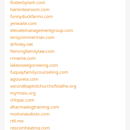
flutterbylash.com
hanlintearoom.com
funnyduckfarms.com
jenwaite.com
elevatemanagementgroup.com
leroyzimmerman.com
drfinley.net
flemingfamilylaw.com
rnrwine.com
lakeoswegorowing.com
fuquayfamilycounseling.com
agouveia.com
secondbaptistchurchofolathe.org
mymseo.org
chhpac.com
dharmadogtraining.com
motionaudiotx.com
rttl.me
rescomheating.com