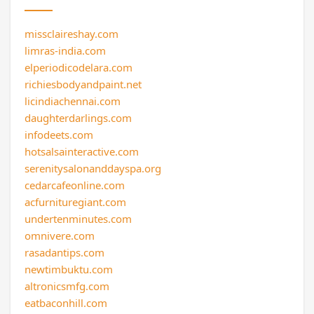
missclaireshay.com
limras-india.com
elperiodicodelara.com
richiesbodyandpaint.net
licindiachennai.com
daughterdarlings.com
infodeets.com
hotsalsainteractive.com
serenitysalonanddayspa.org
cedarcafeonline.com
acfurnituregiant.com
undertenminutes.com
omnivere.com
rasadantips.com
newtimbuktu.com
altronicsmfg.com
eatbaconhill.com