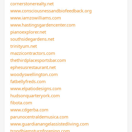
cornerstonerealty.net
www.consciousnessandbiofeedback.org
www.iamzowilliams.com
www.hastingsgardencenter.com
pianoexplorer.net
southsidegardens.net
trinityum.net
mazzicontractors.com
thethirdplacesportsbar.com
ephesusrestaurant.net
woodyswellington.com
fatbellyfreds.com
www.elpatiodesigns.com
hudsonquarteryork.com
fibota.com
www.cdgerba.com
parunocentraldemusica.com
www.guardianangelassistedliving.com
trondhjemsturnforening.com