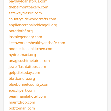
paydayloansforus.com
thebelmontbakery.com
safewayclassic.com
countrysidewoodcrafts.com
appliancerepairchicagoil.org
ontariotbf.org
instalegendary.com
keepworkershealthyandsafe.com
noodlesitaliankitchen.com
nydreamact.org
unagisushimetairie.com
jewelflashtattoos.com
getpcfixtoday.com
bbrtbandra.org
bluebonnetcountry.com
epicclipart.com
pearlmanilahotel.com
maintdrop.com
bobtoman.com