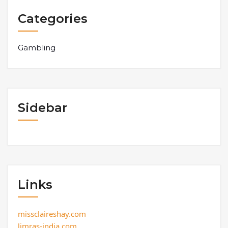
Categories
Gambling
Sidebar
Links
missclaireshay.com
limras-india.com