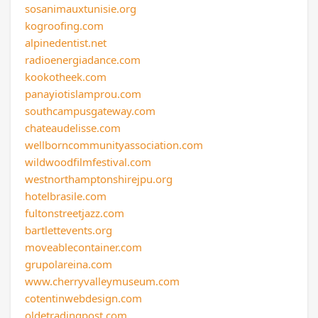
sosanimauxtunisie.org
kogroofing.com
alpinedentist.net
radioenergiadance.com
kookotheek.com
panayiotislamprou.com
southcampusgateway.com
chateaudelisse.com
wellborncommunityassociation.com
wildwoodfilmfestival.com
westnorthamptonshirejpu.org
hotelbrasile.com
fultonstreetjazz.com
bartlettevents.org
moveablecontainer.com
grupolareina.com
www.cherryvalleymuseum.com
cotentinwebdesign.com
oldetradingpost.com