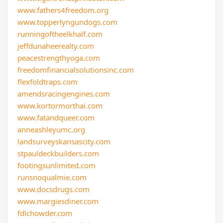
www.fathers4freedom.org
www.topperlyngundogs.com
runningoftheelkhalf.com
jeffdunaheerealty.com
peacestrengthyoga.com
freedomfinancialsolutionsinc.com
flexfoldtraps.com
amendsracingengines.com
www.kortormorthai.com
www.fatandqueer.com
anneashleyumc.org
landsurveyskansascity.com
stpauldeckbuilders.com
footingsunlimited.com
runsnoqualmie.com
www.docsdrugs.com
www.margiesdiner.com
fdlchowder.com