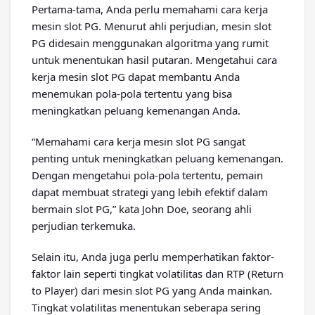
Pertama-tama, Anda perlu memahami cara kerja
mesin slot PG. Menurut ahli perjudian, mesin slot
PG didesain menggunakan algoritma yang rumit
untuk menentukan hasil putaran. Mengetahui cara
kerja mesin slot PG dapat membantu Anda
menemukan pola-pola tertentu yang bisa
meningkatkan peluang kemenangan Anda.
“Memahami cara kerja mesin slot PG sangat
penting untuk meningkatkan peluang kemenangan.
Dengan mengetahui pola-pola tertentu, pemain
dapat membuat strategi yang lebih efektif dalam
bermain slot PG,” kata John Doe, seorang ahli
perjudian terkemuka.
Selain itu, Anda juga perlu memperhatikan faktor-
faktor lain seperti tingkat volatilitas dan RTP (Return
to Player) dari mesin slot PG yang Anda mainkan.
Tingkat volatilitas menentukan seberapa sering