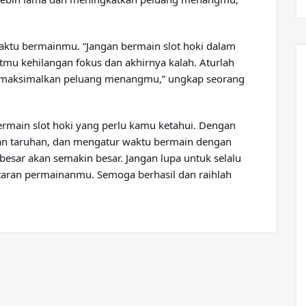
aktu bermainmu. “Jangan bermain slot hoki dalam
mu kehilangan fokus dan akhirnya kalah. Aturlah
emaksimalkan peluang menangmu,” ungkap seorang
bermain slot hoki yang perlu kamu ketahui. Dengan
n taruhan, dan mengatur waktu bermain dengan
esar akan semakin besar. Jangan lupa untuk selalu
utaran permainanmu. Semoga berhasil dan raihlah