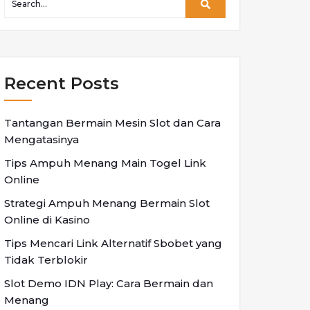
Recent Posts
Tantangan Bermain Mesin Slot dan Cara
Mengatasinya
Tips Ampuh Menang Main Togel Link
Online
Strategi Ampuh Menang Bermain Slot
Online di Kasino
Tips Mencari Link Alternatif Sbobet yang
Tidak Terblokir
Slot Demo IDN Play: Cara Bermain dan
Menang