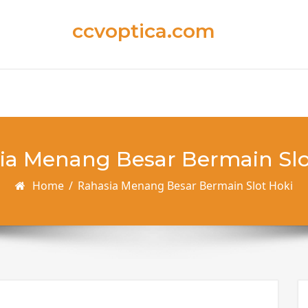
ccvoptica.com
ia Menang Besar Bermain Slo
Home
/
Rahasia Menang Besar Bermain Slot Hoki