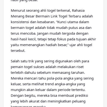
Menurut seorang ahli togel terkenal, Rahasia
Menang Besar Bermain Link Togel Terbaru adalah
konsistensi dan kesabaran. “Kunci utama dalam
bermain togel adalah tidak mudah putus asa dan
terus mencoba. Jangan mudah tergoda dengan
hasil-hasil kecil, tetapi tetap fokus pada tujuan akhir
yaitu memenangkan hadiah besar,” ujar ahli togel
tersebut.
Salah satu trik yang sering digunakan oleh para
pemain togel sukses adalah melakukan riset
terlebih dahulu sebelum memasang taruhan.
Mereka mencari tahu pola-pola angka yang sering
keluar, serta melihat trend angka-angka yang
mungkin akan keluar dalam periode tertentu.
Dengan begitu, mereka bisa membuat prediksi
yang lebih akurat dan meningkatkan peluang
kemenangan mereka.