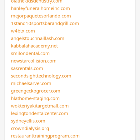
olathekidsdentistry.com
hanleyfuneralhomeinc.com
mejorpaquetesorlando.com
1stand10sportsbarandgrill.com
w4btx.com
angelstouchnaillash.com
kabbalahacademy.net
smilondental.com
newstarcollision.com
sasrentals.com
secondsighttechnology.com
michaelsarver.com
greengeckogrocer.com
hlathome-staging.com
wokteriyakitargetmall.com
lexingtondentalcenter.com
sydneyellis.com
crowndialysis.org
restauranttrainingprogram.com