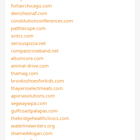
fixhairchicago.com
denizliesnaf.com
constitutionconferences.com
patthecope.com
svitcs.com
seriouspizza.net
compassroseband.net
altumcore.com
animal-drive.com
tnamag.com
brooksshoesforkids.com
thayersselectmeats.com
aporiasolutions.com
segwaywpa.com
gulfcoastpalapas.com
thebridgehealthclinics.com
waterlinewriters.org
shameddogan.com