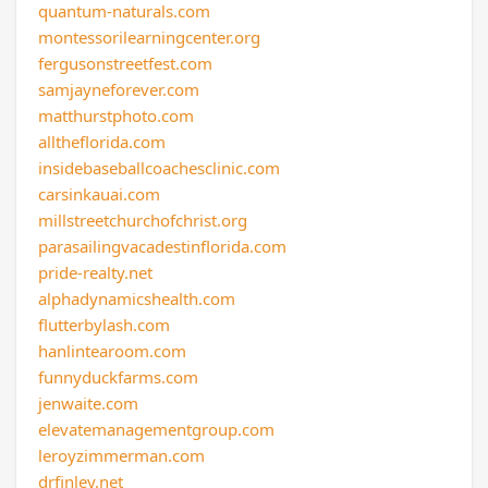
quantum-naturals.com
montessorilearningcenter.org
fergusonstreetfest.com
samjayneforever.com
matthurstphoto.com
alltheflorida.com
insidebaseballcoachesclinic.com
carsinkauai.com
millstreetchurchofchrist.org
parasailingvacadestinflorida.com
pride-realty.net
alphadynamicshealth.com
flutterbylash.com
hanlintearoom.com
funnyduckfarms.com
jenwaite.com
elevatemanagementgroup.com
leroyzimmerman.com
drfinley.net