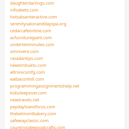
daughterdarlings.com
infodeets.com
hotsalsainteractive.com
serenitysalonanddayspa.org
cedarcafeonline.com
acfurnituregiant.com
undertenminutes.com
omnivere.com
rasadantips.com
newtimbuktu.com
altronicsmfg.com
eatbaconhill.com
programmingassignmentshelp.net
kidssleepover.com
newtravels.net
paydayloansforus.com
thebelmontbakery.com
safewayclassic.com
countrysidewoodcrafts.com