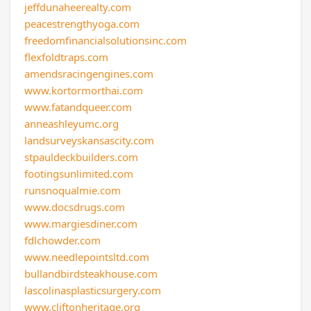
jeffdunaheerealty.com
peacestrengthyoga.com
freedomfinancialsolutionsinc.com
flexfoldtraps.com
amendsracingengines.com
www.kortormorthai.com
www.fatandqueer.com
anneashleyumc.org
landsurveyskansascity.com
stpauldeckbuilders.com
footingsunlimited.com
runsnoqualmie.com
www.docsdrugs.com
www.margiesdiner.com
fdlchowder.com
www.needlepointsltd.com
bullandbirdsteakhouse.com
lascolinasplasticsurgery.com
www.cliftonheritage.org