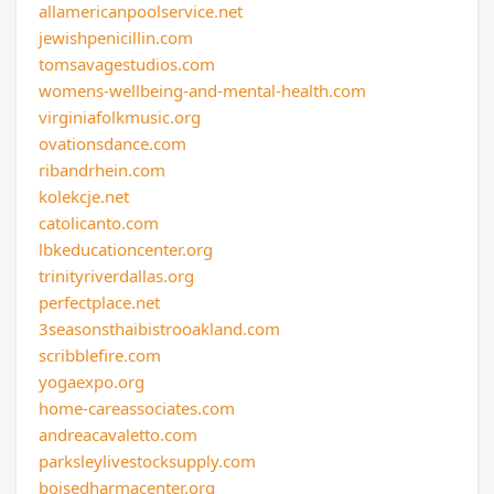
allamericanpoolservice.net
jewishpenicillin.com
tomsavagestudios.com
womens-wellbeing-and-mental-health.com
virginiafolkmusic.org
ovationsdance.com
ribandrhein.com
kolekcje.net
catolicanto.com
lbkeducationcenter.org
trinityriverdallas.org
perfectplace.net
3seasonsthaibistrooakland.com
scribblefire.com
yogaexpo.org
home-careassociates.com
andreacavaletto.com
parksleylivestocksupply.com
boisedharmacenter.org