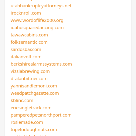
utahbankruptcyattorneys.net
irocknroll.com
www.wordoflife2000.org
idahosquaredancing.com
tawawcabins.com
folksemantic.com
sardosbar.com
italianvolt.com
berkshirealarmssystems.com
vizslabrewing.com
dralanbittner.com
yannisandlemoni.com
weedpatchgazette.com
kblinc.com
eriesingletrack.com
pamperedpetsnorthport.com
rosiemade.com
tupelodoughnuts.com