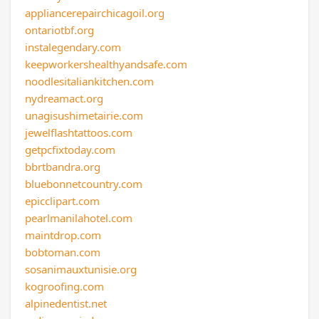
appliancerepairchicagoil.org
ontariotbf.org
instalegendary.com
keepworkershealthyandsafe.com
noodlesitaliankitchen.com
nydreamact.org
unagisushimetairie.com
jewelflashtattoos.com
getpcfixtoday.com
bbrtbandra.org
bluebonnetcountry.com
epicclipart.com
pearlmanilahotel.com
maintdrop.com
bobtoman.com
sosanimauxtunisie.org
kogroofing.com
alpinedentist.net