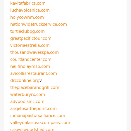
kavitafabrics.com
luchavolcanica.com
holycownm.com
nationwidetruckservice.com
turtleclubpg.com
greatpacifictour.com
victoriaestrella.com
thousandwavesspa.com
courtlandcenter.com
neilfindlaymsp.com
avicollisrestaurant.com
drcconline.org
v
theplacebarandgrill.com
waterburyrx.com
advpoolsinc.com
angelosatthepoint.com
indianapastorsalliance.com
valleyoakssteakcompany.com
caseyswoodshed.com