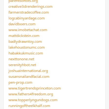
parentsoftots.org
creative3drenderings.com
farmerstradecoffee.com
logcabinyardage.com
davidboers.com
www.imobetachat.com
mattdickstein.com
badlydrawntoy.com
lakehoustonumc.com
habakkukmusic.com
nexttonone.net
serenityhbot.net
joshuainternational.org
susansnailandfacial.com
pen-prop.com
www.tigertrendsprinceton.com
www.fathers4freedom.org
www.topperlyngundogs.com
runningoftheelkhalf.com