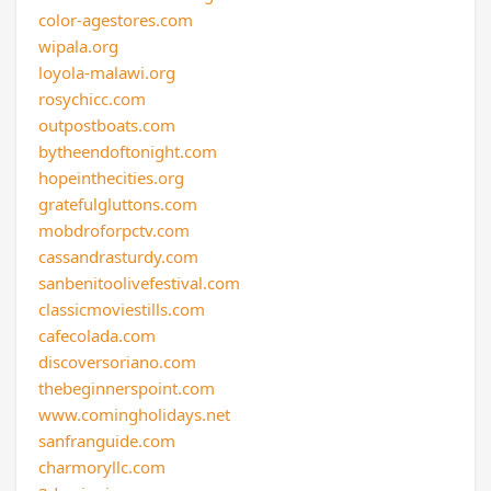
color-agestores.com
wipala.org
loyola-malawi.org
rosychicc.com
outpostboats.com
bytheendoftonight.com
hopeinthecities.org
gratefulgluttons.com
mobdroforpctv.com
cassandrasturdy.com
sanbenitoolivefestival.com
classicmoviestills.com
cafecolada.com
discoversoriano.com
thebeginnerspoint.com
www.comingholidays.net
sanfranguide.com
charmoryllc.com