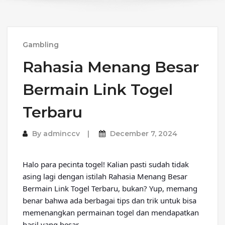
Gambling
Rahasia Menang Besar
Bermain Link Togel
Terbaru
By
adminccv
December 7, 2024
Halo para pecinta togel! Kalian pasti sudah tidak
asing lagi dengan istilah Rahasia Menang Besar
Bermain Link Togel Terbaru, bukan? Yup, memang
benar bahwa ada berbagai tips dan trik untuk bisa
memenangkan permainan togel dan mendapatkan
hasil yang besar.