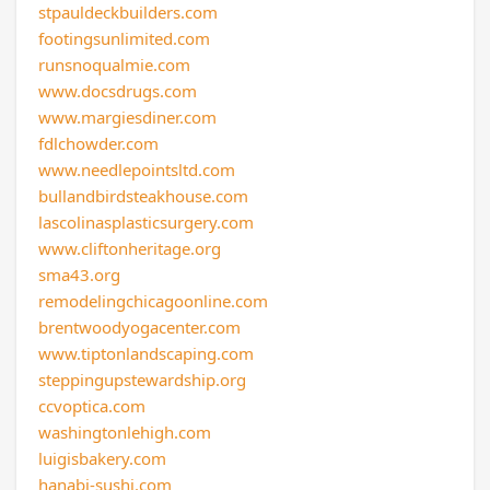
stpauldeckbuilders.com
footingsunlimited.com
runsnoqualmie.com
www.docsdrugs.com
www.margiesdiner.com
fdlchowder.com
www.needlepointsltd.com
bullandbirdsteakhouse.com
lascolinasplasticsurgery.com
www.cliftonheritage.org
sma43.org
remodelingchicagoonline.com
brentwoodyogacenter.com
www.tiptonlandscaping.com
steppingupstewardship.org
ccvoptica.com
washingtonlehigh.com
luigisbakery.com
hanabi-sushi.com