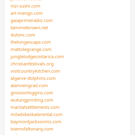
nizi-sushi.com
art-mengo.com
gaiaprimeradio.com
tammiebrown.net
dutonc.com
thelongescape.com
mattolegrange.com
junglelodgecostarica.com
christianfestivals.org
visitcountrykitchen.com
algarve-dolphins.com
alanveingrad.com
ginosonhiggins.com
wutungprinting.com
maritalsettlements.com
milwbikeskaterental.com
baymontjacksonms.com
townofaltonany.com