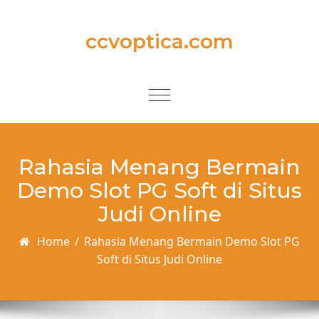
Skip to content
ccvoptica.com
Toggle
navigation
Rahasia Menang Bermain
Demo Slot PG Soft di Situs
Judi Online
Home
/
Rahasia Menang Bermain Demo Slot PG
Soft di Situs Judi Online