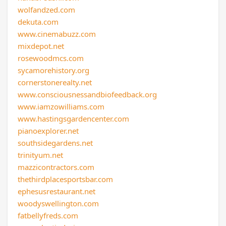
wolfandzed.com
dekuta.com
www.cinemabuzz.com
mixdepot.net
rosewoodmcs.com
sycamorehistory.org
cornerstonerealty.net
www.consciousnessandbiofeedback.org
www.iamzowilliams.com
www.hastingsgardencenter.com
pianoexplorer.net
southsidegardens.net
trinityum.net
mazzicontractors.com
thethirdplacesportsbar.com
ephesusrestaurant.net
woodyswellington.com
fatbellyfreds.com