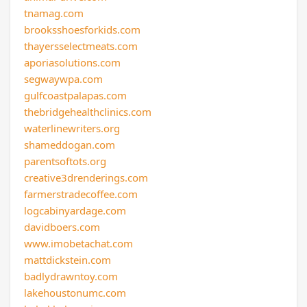
tnamag.com
brooksshoesforkids.com
thayersselectmeats.com
aporiasolutions.com
segwaywpa.com
gulfcoastpalapas.com
thebridgehealthclinics.com
waterlinewriters.org
shameddogan.com
parentsoftots.org
creative3drenderings.com
farmerstradecoffee.com
logcabinyardage.com
davidboers.com
www.imobetachat.com
mattdickstein.com
badlydrawntoy.com
lakehoustonumc.com