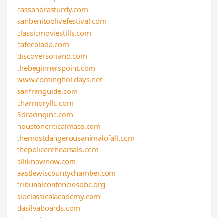
cassandrasturdy.com
sanbenitoolivefestival.com
classicmoviestills.com
cafecolada.com
discoversoriano.com
thebeginnerspoint.com
www.comingholidays.net
sanfranguide.com
charmoryllc.com
3dracinginc.com
houstoncriticalmass.com
themostdangerousanimalofall.com
thepolicerehearsals.com
alliknownow.com
eastlewiscountychamber.com
tribunalcontenciosobc.org
sloclassicalacademy.com
dasilvaboards.com