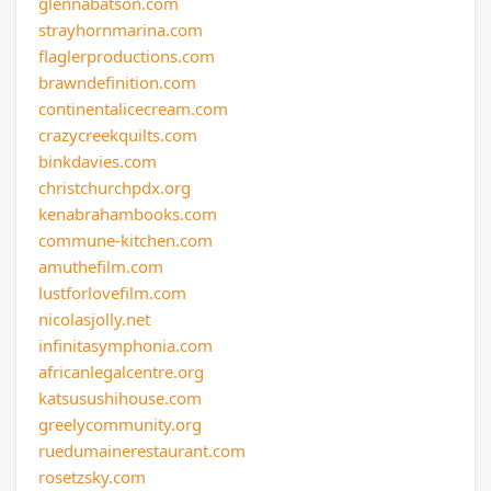
glennabatson.com
strayhornmarina.com
flaglerproductions.com
brawndefinition.com
continentalicecream.com
crazycreekquilts.com
binkdavies.com
christchurchpdx.org
kenabrahambooks.com
commune-kitchen.com
amuthefilm.com
lustforlovefilm.com
nicolasjolly.net
infinitasymphonia.com
africanlegalcentre.org
katsusushihouse.com
greelycommunity.org
ruedumainerestaurant.com
rosetzsky.com