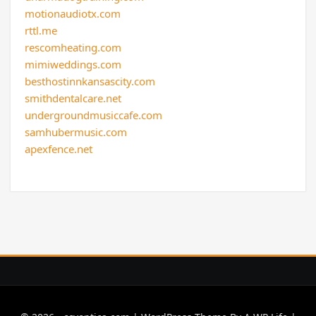
motionaudiotx.com
rttl.me
rescomheating.com
mimiweddings.com
besthostinnkansascity.com
smithdentalcare.net
undergroundmusiccafe.com
samhubermusic.com
apexfence.net