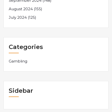
September 2024
(148)
August 2024
(155)
July 2024
(125)
Categories
Gambling
Sidebar