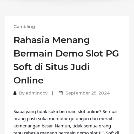
Gambling
Rahasia Menang
Bermain Demo Slot PG
Soft di Situs Judi
Online
By
adminccv
September 25, 2024
Siapa yang tidak suka bermain slot online? Semua
orang pasti suka memutar gulungan dan meraih
kemenangan besar. Namun, tidak semua orang
tahu rahasia menang bermain demo slot PG Soft di