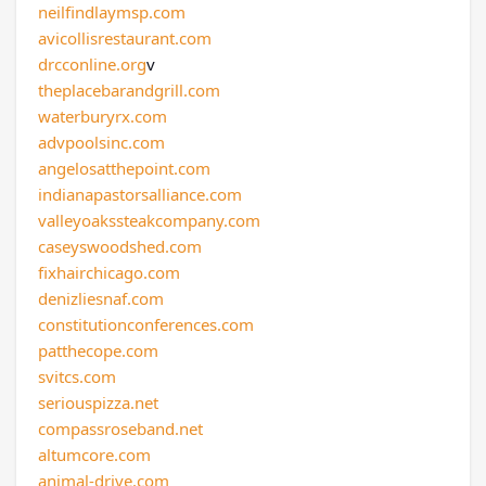
neilfindlaymsp.com
avicollisrestaurant.com
drcconline.org
v
theplacebarandgrill.com
waterburyrx.com
advpoolsinc.com
angelosatthepoint.com
indianapastorsalliance.com
valleyoakssteakcompany.com
caseyswoodshed.com
fixhairchicago.com
denizliesnaf.com
constitutionconferences.com
patthecope.com
svitcs.com
seriouspizza.net
compassroseband.net
altumcore.com
animal-drive.com