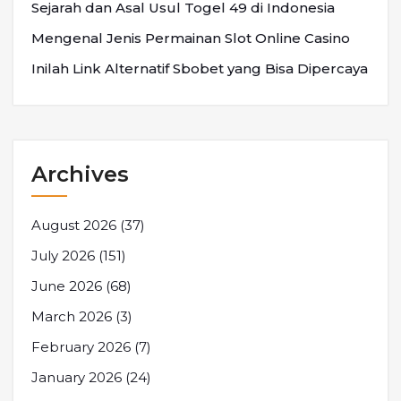
Sejarah dan Asal Usul Togel 49 di Indonesia
Mengenal Jenis Permainan Slot Online Casino
Inilah Link Alternatif Sbobet yang Bisa Dipercaya
Archives
August 2026
(37)
July 2026
(151)
June 2026
(68)
March 2026
(3)
February 2026
(7)
January 2026
(24)