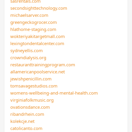
sasrentals.com
secondsighttechnology.com
michaelsarver.com
greengeckogrocer.com
hlathome-staging.com
wokteriyakitargetmall.com
lexingtondentalcenter.com
sydneyellis.com
crowndialysis.org
restauranttrainingprogram.com
allamericanpoolservice.net
jewishpenicillin.com
tomsavagestudios.com
womens-wellbeing-and-mental-health.com
virginiafolkmusic.org
ovationsdance.com
ribandrhein.com
kolekcje.net
catolicanto.com