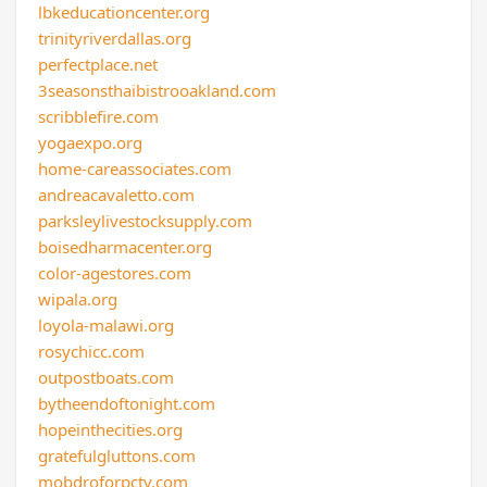
lbkeducationcenter.org
trinityriverdallas.org
perfectplace.net
3seasonsthaibistrooakland.com
scribblefire.com
yogaexpo.org
home-careassociates.com
andreacavaletto.com
parksleylivestocksupply.com
boisedharmacenter.org
color-agestores.com
wipala.org
loyola-malawi.org
rosychicc.com
outpostboats.com
bytheendoftonight.com
hopeinthecities.org
gratefulgluttons.com
mobdroforpctv.com