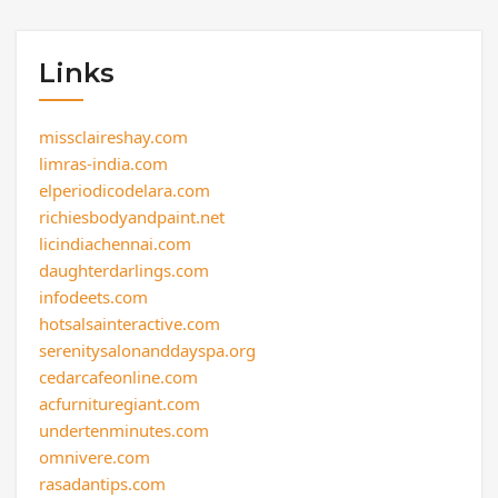
Links
missclaireshay.com
limras-india.com
elperiodicodelara.com
richiesbodyandpaint.net
licindiachennai.com
daughterdarlings.com
infodeets.com
hotsalsainteractive.com
serenitysalonanddayspa.org
cedarcafeonline.com
acfurnituregiant.com
undertenminutes.com
omnivere.com
rasadantips.com