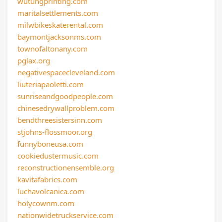
wutungprinting.com
maritalsettlements.com
milwbikeskaterental.com
baymontjacksonms.com
townofaltonany.com
pglax.org
negativespacecleveland.com
liuteriapaoletti.com
sunriseandgoodpeople.com
chinesedrywallproblem.com
bendthreesistersinn.com
stjohns-flossmoor.org
funnyboneusa.com
cookiedustermusic.com
reconstructionensemble.org
kavitafabrics.com
luchavolcanica.com
holycownm.com
nationwidetruckservice.com