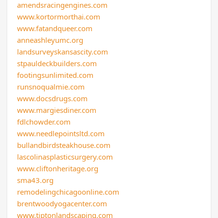
amendsracingengines.com
www.kortormorthai.com
www.fatandqueer.com
anneashleyumc.org
landsurveyskansascity.com
stpauldeckbuilders.com
footingsunlimited.com
runsnoqualmie.com
www.docsdrugs.com
www.margiesdiner.com
fdlchowder.com
www.needlepointsltd.com
bullandbirdsteakhouse.com
lascolinasplasticsurgery.com
www.cliftonheritage.org
sma43.org
remodelingchicagoonline.com
brentwoodyogacenter.com
www.tiptonlandscaping.com