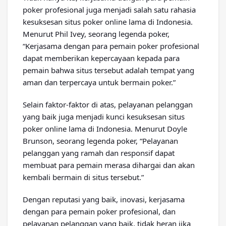
poker profesional juga menjadi salah satu rahasia
kesuksesan situs poker online lama di Indonesia.
Menurut Phil Ivey, seorang legenda poker,
“Kerjasama dengan para pemain poker profesional
dapat memberikan kepercayaan kepada para
pemain bahwa situs tersebut adalah tempat yang
aman dan terpercaya untuk bermain poker.”
Selain faktor-faktor di atas, pelayanan pelanggan
yang baik juga menjadi kunci kesuksesan situs
poker online lama di Indonesia. Menurut Doyle
Brunson, seorang legenda poker, “Pelayanan
pelanggan yang ramah dan responsif dapat
membuat para pemain merasa dihargai dan akan
kembali bermain di situs tersebut.”
Dengan reputasi yang baik, inovasi, kerjasama
dengan para pemain poker profesional, dan
pelayanan pelanggan yang baik, tidak heran jika