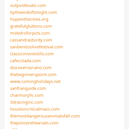
outpostboats.com
bytheendoftonight.com
hopeinthecities.org
gratefulgluttons.com
mobdroforpctv.com
cassandrasturdy.com
sanbenitoolivefestival.com
classicmoviestills.com
cafecolada.com
discoversoriano.com
thebeginnerspoint.com
www.comingholidays.net
sanfranguide.com
charmoryllc.com
3dracinginc.com
houstoncriticalmass.com
themostdangerousanimalofall.com
thepolicerehearsals.com