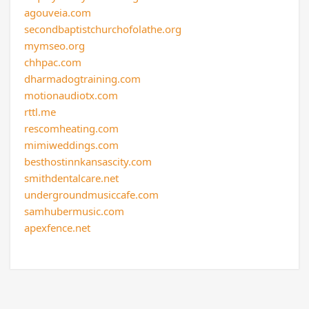
agouveia.com
secondbaptistchurchofolathe.org
mymseo.org
chhpac.com
dharmadogtraining.com
motionaudiotx.com
rttl.me
rescomheating.com
mimiweddings.com
besthostinnkansascity.com
smithdentalcare.net
undergroundmusiccafe.com
samhubermusic.com
apexfence.net