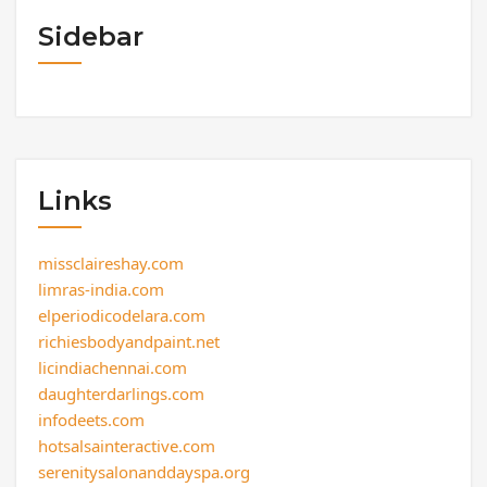
Sidebar
Links
missclaireshay.com
limras-india.com
elperiodicodelara.com
richiesbodyandpaint.net
licindiachennai.com
daughterdarlings.com
infodeets.com
hotsalsainteractive.com
serenitysalonanddayspa.org