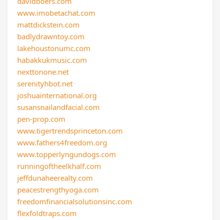
davidboers.com
www.imobetachat.com
mattdickstein.com
badlydrawntoy.com
lakehoustonumc.com
habakkukmusic.com
nexttonone.net
serenityhbot.net
joshuainternational.org
susansnailandfacial.com
pen-prop.com
www.tigertrendsprinceton.com
www.fathers4freedom.org
www.topperlyngundogs.com
runningoftheelkhalf.com
jeffdunaheerealty.com
peacestrengthyoga.com
freedomfinancialsolutionsinc.com
flexfoldtraps.com