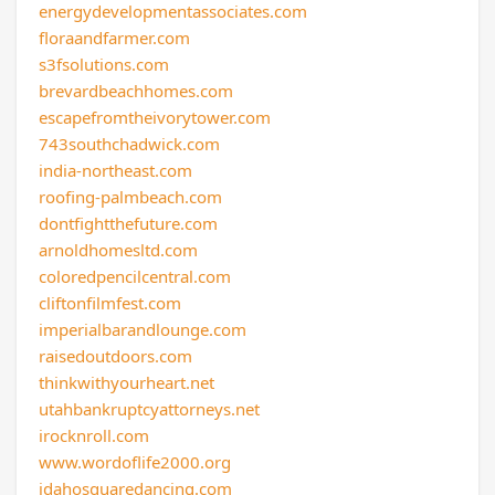
energydevelopmentassociates.com
floraandfarmer.com
s3fsolutions.com
brevardbeachhomes.com
escapefromtheivorytower.com
743southchadwick.com
india-northeast.com
roofing-palmbeach.com
dontfightthefuture.com
arnoldhomesltd.com
coloredpencilcentral.com
cliftonfilmfest.com
imperialbarandlounge.com
raisedoutdoors.com
thinkwithyourheart.net
utahbankruptcyattorneys.net
irocknroll.com
www.wordoflife2000.org
idahosquaredancing.com