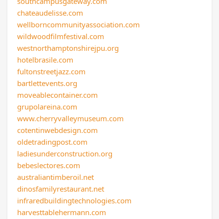
southcampusgateway.com
chateaudelisse.com
wellborncommunityassociation.com
wildwoodfilmfestival.com
westnorthamptonshirejpu.org
hotelbrasile.com
fultonstreetjazz.com
bartlettevents.org
moveablecontainer.com
grupolareina.com
www.cherryvalleymuseum.com
cotentinwebdesign.com
oldetradingpost.com
ladiesunderconstruction.org
bebeslectores.com
australiantimberoil.net
dinosfamilyrestaurant.net
infraredbuildingtechnologies.com
harvesttablehermann.com