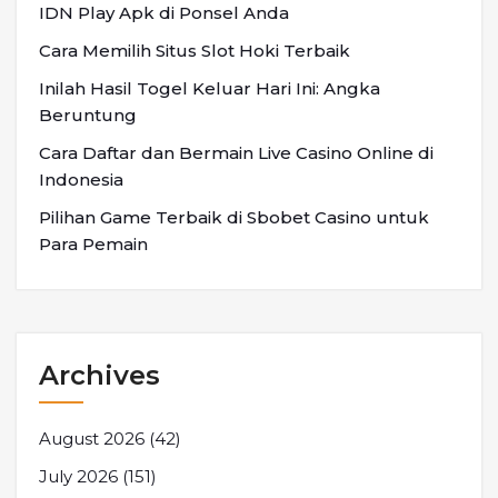
IDN Play Apk di Ponsel Anda
Cara Memilih Situs Slot Hoki Terbaik
Inilah Hasil Togel Keluar Hari Ini: Angka
Beruntung
Cara Daftar dan Bermain Live Casino Online di
Indonesia
Pilihan Game Terbaik di Sbobet Casino untuk
Para Pemain
Archives
August 2026
(42)
July 2026
(151)