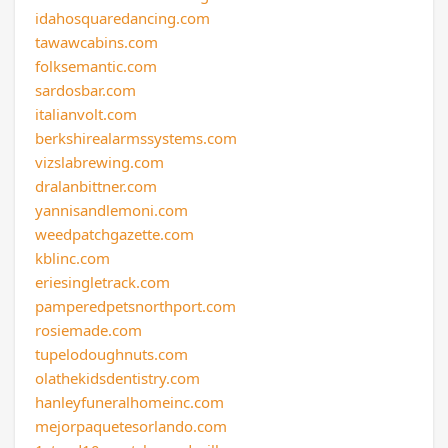
idahosquaredancing.com
tawawcabins.com
folksemantic.com
sardosbar.com
italianvolt.com
berkshirealarmssystems.com
vizslabrewing.com
dralanbittner.com
yannisandlemoni.com
weedpatchgazette.com
kblinc.com
eriesingletrack.com
pamperedpetsnorthport.com
rosiemade.com
tupelodoughnuts.com
olathekidsdentistry.com
hanleyfuneralhomeinc.com
mejorpaquetesorlando.com