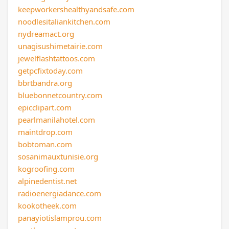
keepworkershealthyandsafe.com
noodlesitaliankitchen.com
nydreamact.org
unagisushimetairie.com
jewelflashtattoos.com
getpcfixtoday.com
bbrtbandra.org
bluebonnetcountry.com
epicclipart.com
pearlmanilahotel.com
maintdrop.com
bobtoman.com
sosanimauxtunisie.org
kogroofing.com
alpinedentist.net
radioenergiadance.com
kookotheek.com
panayiotislamprou.com