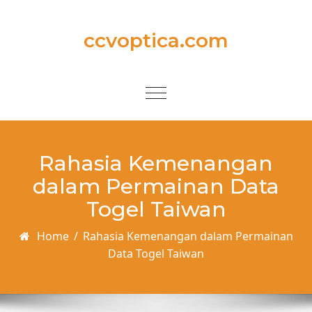
Skip to content
ccvoptica.com
Toggle
navigation
Rahasia Kemenangan
dalam Permainan Data
Togel Taiwan
Home
/
Rahasia Kemenangan dalam Permainan
Data Togel Taiwan