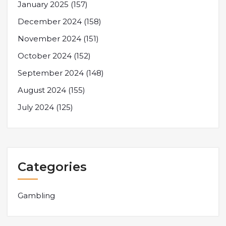
January 2025
(157)
December 2024
(158)
November 2024
(151)
October 2024
(152)
September 2024
(148)
August 2024
(155)
July 2024
(125)
Categories
Gambling