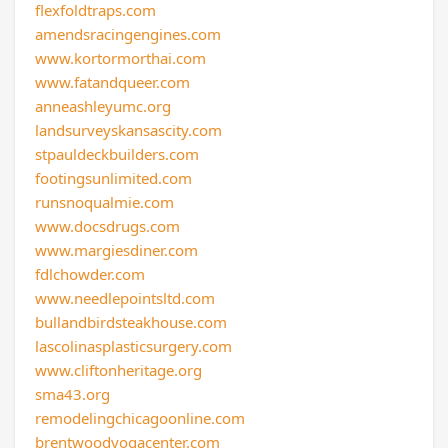
flexfoldtraps.com
amendsracingengines.com
www.kortormorthai.com
www.fatandqueer.com
anneashleyumc.org
landsurveyskansascity.com
stpauldeckbuilders.com
footingsunlimited.com
runsnoqualmie.com
www.docsdrugs.com
www.margiesdiner.com
fdlchowder.com
www.needlepointsltd.com
bullandbirdsteakhouse.com
lascolinasplasticsurgery.com
www.cliftonheritage.org
sma43.org
remodelingchicagoonline.com
brentwoodyogacenter.com