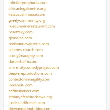
infinitasymphonia.com
africanlegalcentre.org
katsusushihouse.com
greelycommunity.org
ruedumainerestaurant.com
rosetzsky.com
glonojad.com
revistanuevagrecia.com
stjames-church.com
scotty2naughty.com
doreeshafrir.com
charmcitycomedyproject.com
beawareproductions.com
contextdrivenagility.com
ibikeoulu.com
coffinshakers.com
stmaryofczestochowa.org
justicejudifrench.com
thewanderingbridge.com