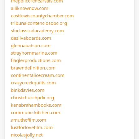
thepolicerehearsals.com
alliknownow.com
eastlewiscountychamber.com
tribunalcontenciosobc.org
sloclassicalacademy.com
dasilvaboards.com
glennabatson.com
strayhornmarina.com
flaglerproductions.com
brawndefinition.com
continentalicecream.com
crazycreekquilts.com
binkdavies.com
christchurchpdx.org
kenabrahambooks.com
commune-kitchen.com
amuthefilm.com
lustforlovefilm.com
nicolasjolly.net