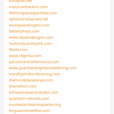
trinityum.net
mazzicontractors.com
thethirdplacesportsbar.com
ephesusrestaurant.net
woodyswellington.com
fatbellyfreds.com
www.elpatiodesigns.com
hudsonquarteryork.com
fibota.com
www.cdgerba.com
parunocentraldemusica.com
www.guardianangelassistedliving.com
trondhjemsturnforening.com
diamondplazakenya.com
tbwredlion.com
billsautorepairandsales.com
quantum-naturals.com
montessorilearningcenter.org
fergusonstreetfest.com