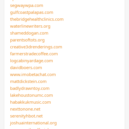
segwaywpa.com
gulfcoastpalapas.com
thebridgehealthclinics.com
waterlinewriters.org
shameddogan.com
parentsoftots.org
creative3drenderings.com
farmerstradecoffee.com
logcabinyardage.com
davidboers.com
www.imobetachat.com
mattdickstein.com
badlydrawntoy.com
lakehoustonumc.com
habakkukmusic.com
nexttonone.net
serenityhbot.net
joshuainternational.org