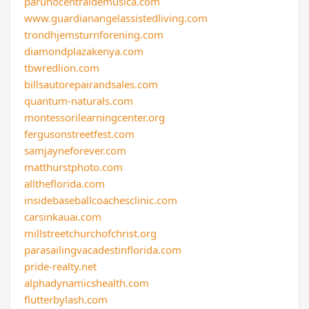
parunocentraldemusica.com
www.guardianangelassistedliving.com
trondhjemsturnforening.com
diamondplazakenya.com
tbwredlion.com
billsautorepairandsales.com
quantum-naturals.com
montessorilearningcenter.org
fergusonstreetfest.com
samjayneforever.com
matthurstphoto.com
alltheflorida.com
insidebaseballcoachesclinic.com
carsinkauai.com
millstreetchurchofchrist.org
parasailingvacadestinflorida.com
pride-realty.net
alphadynamicshealth.com
flutterbylash.com