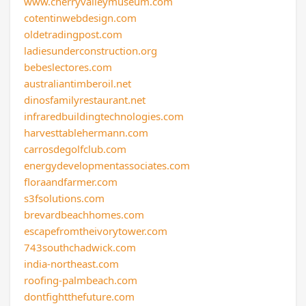
www.cherryvalleymuseum.com
cotentinwebdesign.com
oldetradingpost.com
ladiesunderconstruction.org
bebeslectores.com
australiantimberoil.net
dinosfamilyrestaurant.net
infraredbuildingtechnologies.com
harvesttablehermann.com
carrosdegolfclub.com
energydevelopmentassociates.com
floraandfarmer.com
s3fsolutions.com
brevardbeachhomes.com
escapefromtheivorytower.com
743southchadwick.com
india-northeast.com
roofing-palmbeach.com
dontfightthefuture.com