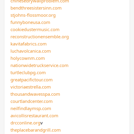
chinesedrywallproblem.com
bendthreesistersinn.com
stjohns-flossmoor.org
funnyboneusa.com
cookiedustermusic.com
reconstructionensemble.org
kavitafabrics.com
luchavolcanica.com
holycownm.com
nationwidetruckservice.com
turtleclubpg.com
greatpacifictour.com
victoriaestrella.com
thousandwavesspa.com
courtlandcenter.com
neilfindlaymsp.com
avicollisrestaurant.com
drcconline.org
v
theplacebarandgrill.com