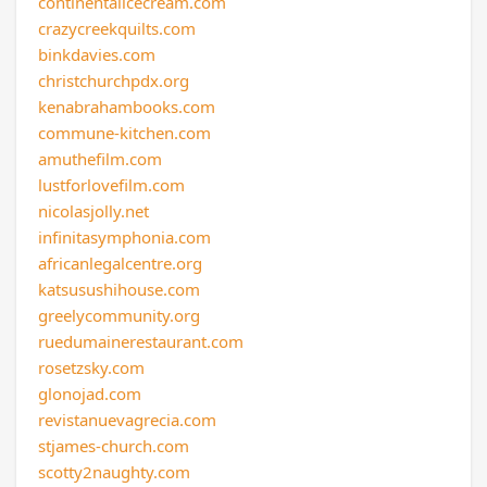
continentalicecream.com
crazycreekquilts.com
binkdavies.com
christchurchpdx.org
kenabrahambooks.com
commune-kitchen.com
amuthefilm.com
lustforlovefilm.com
nicolasjolly.net
infinitasymphonia.com
africanlegalcentre.org
katsusushihouse.com
greelycommunity.org
ruedumainerestaurant.com
rosetzsky.com
glonojad.com
revistanuevagrecia.com
stjames-church.com
scotty2naughty.com