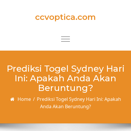
Skip to content
ccvoptica.com
Toggle
navigation
Prediksi Togel Sydney Hari
Ini: Apakah Anda Akan
Beruntung?
Home
/
Prediksi Togel Sydney Hari Ini: Apakah
Anda Akan Beruntung?