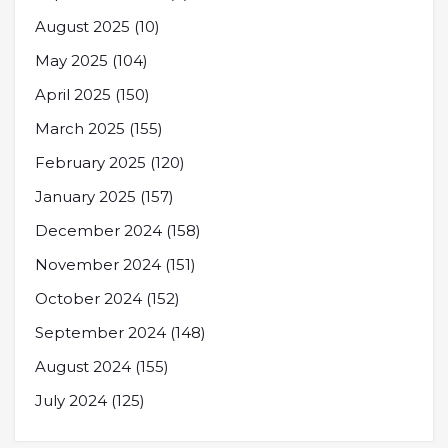
August 2025
(10)
May 2025
(104)
April 2025
(150)
March 2025
(155)
February 2025
(120)
January 2025
(157)
December 2024
(158)
November 2024
(151)
October 2024
(152)
September 2024
(148)
August 2024
(155)
July 2024
(125)