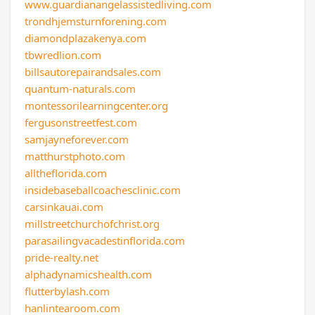
www.guardianangelassistedliving.com
trondhjemsturnforening.com
diamondplazakenya.com
tbwredlion.com
billsautorepairandsales.com
quantum-naturals.com
montessorilearningcenter.org
fergusonstreetfest.com
samjayneforever.com
matthurstphoto.com
alltheflorida.com
insidebaseballcoachesclinic.com
carsinkauai.com
millstreetchurchofchrist.org
parasailingvacadestinflorida.com
pride-realty.net
alphadynamicshealth.com
flutterbylash.com
hanlintearoom.com