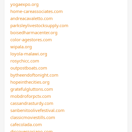
yogaexpo.org
home-careassociates.com
andreacavaletto.com
parksleylivestocksupply.com
boisedharmacenter.org
color-agestores.com
wipala.org
loyola-malawi.org
rosychicc.com
outpostboats.com
bytheendoftonight.com
hopeinthecities.org
gratefulgluttons.com
mobdroforpctv.com
cassandrasturdy.com
sanbenitoolivefestival.com
classicmoviestills.com
cafecolada.com
discoversoriano.com