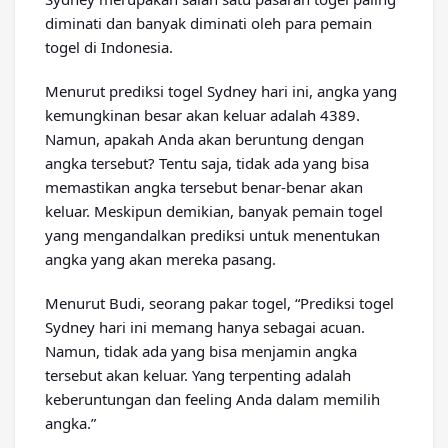
diminati dan banyak diminati oleh para pemain
togel di Indonesia.
Menurut prediksi togel Sydney hari ini, angka yang
kemungkinan besar akan keluar adalah 4389.
Namun, apakah Anda akan beruntung dengan
angka tersebut? Tentu saja, tidak ada yang bisa
memastikan angka tersebut benar-benar akan
keluar. Meskipun demikian, banyak pemain togel
yang mengandalkan prediksi untuk menentukan
angka yang akan mereka pasang.
Menurut Budi, seorang pakar togel, “Prediksi togel
Sydney hari ini memang hanya sebagai acuan.
Namun, tidak ada yang bisa menjamin angka
tersebut akan keluar. Yang terpenting adalah
keberuntungan dan feeling Anda dalam memilih
angka.”