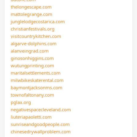
thelongescape.com
mattolegrange.com
junglelodgecostarica.com
christianfestivals.org
visitcountrykitchen.com
algarve-dolphins.com
alanveingrad.com
ginosonhiggins.com
wutungprinting.com
maritalsettlements.com
milwbikeskaterental.com
baymontjacksonms.com
townofaltonany.com
pglax.org
negativespacecleveland.com
liuteriapaoletti.com
sunriseandgoodpeople.com
chinesedrywallproblem.com