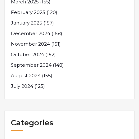
March 2025
(155)
February 2025
(120)
January 2025
(157)
December 2024
(158)
November 2024
(151)
October 2024
(152)
September 2024
(148)
August 2024
(155)
July 2024
(125)
Categories