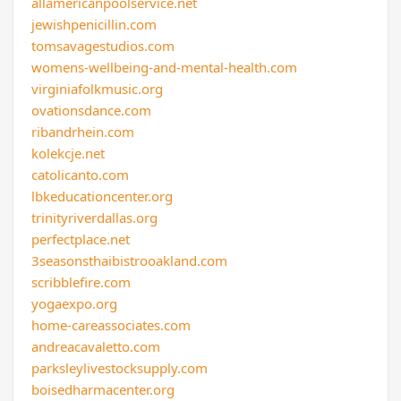
allamericanpoolservice.net
jewishpenicillin.com
tomsavagestudios.com
womens-wellbeing-and-mental-health.com
virginiafolkmusic.org
ovationsdance.com
ribandrhein.com
kolekcje.net
catolicanto.com
lbkeducationcenter.org
trinityriverdallas.org
perfectplace.net
3seasonsthaibistrooakland.com
scribblefire.com
yogaexpo.org
home-careassociates.com
andreacavaletto.com
parksleylivestocksupply.com
boisedharmacenter.org