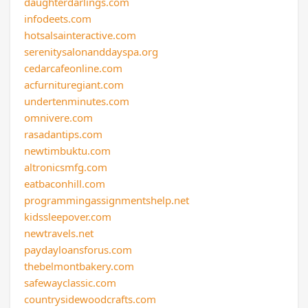
daughterdarlings.com
infodeets.com
hotsalsainteractive.com
serenitysalonanddayspa.org
cedarcafeonline.com
acfurnituregiant.com
undertenminutes.com
omnivere.com
rasadantips.com
newtimbuktu.com
altronicsmfg.com
eatbaconhill.com
programmingassignmentshelp.net
kidssleepover.com
newtravels.net
paydayloansforus.com
thebelmontbakery.com
safewayclassic.com
countrysidewoodcrafts.com