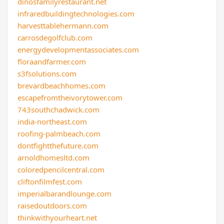
dinosfamilyrestaurant.net
infraredbuildingtechnologies.com
harvesttablehermann.com
carrosdegolfclub.com
energydevelopmentassociates.com
floraandfarmer.com
s3fsolutions.com
brevardbeachhomes.com
escapefromtheivorytower.com
743southchadwick.com
india-northeast.com
roofing-palmbeach.com
dontfightthefuture.com
arnoldhomesltd.com
coloredpencilcentral.com
cliftonfilmfest.com
imperialbarandlounge.com
raisedoutdoors.com
thinkwithyourheart.net