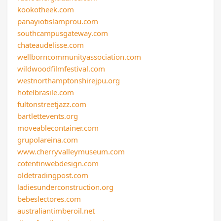
kookotheek.com
panayiotislamprou.com
southcampusgateway.com
chateaudelisse.com
wellborncommunityassociation.com
wildwoodfilmfestival.com
westnorthamptonshirejpu.org
hotelbrasile.com
fultonstreetjazz.com
bartlettevents.org
moveablecontainer.com
grupolareina.com
www.cherryvalleymuseum.com
cotentinwebdesign.com
oldetradingpost.com
ladiesunderconstruction.org
bebeslectores.com
australiantimberoil.net